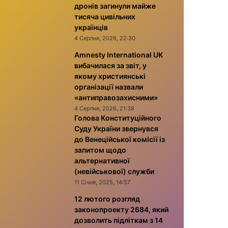
дронів загинули майже
тисяча цивільних
українців
4 Серпня, 2026, 22:30
Amnesty International UK
вибачилася за звіт, у
якому християнські
організації назвали
«антиправозахисними»
4 Серпня, 2026, 21:38
Голова Конституційного
Суду України звернувся
до Венеційської комісії із
запитом щодо
альтернативної
(невійськової) служби
11 Січня, 2025, 14:57
12 лютого розгляд
законопроекту 2684, який
дозволить підліткам з 14