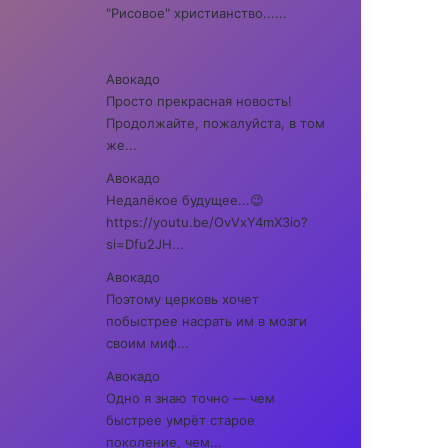
"Рисовое" христианство......
Авокадо
Просто прекрасная новость!
Продолжайте, пожалуйста, в том
же...
Авокадо
Недалёкое будущее...😉
https://youtu.be/OvVxY4mX3io?
si=Dfu2JH...
Авокадо
Поэтому церковь хочет
побыстрее насрать им в мозги
своим миф...
Авокадо
Одно я знаю точно — чем
быстрее умрёт старое
поколение, чем...