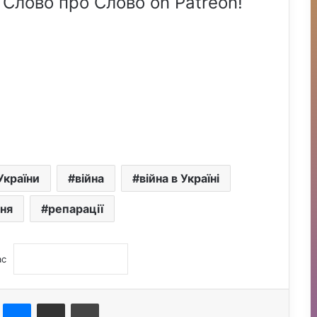
 Слово про Слово on Patreon!
України
війна
війна в Україні
ня
репарації
ас
st
Messenger
Поділитися електронною поштою
Друк