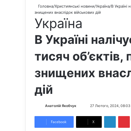
Головна
/
Християнські новини
/
Україна
/
В Україні 
знищених внаслідок військових дій
Україна
В Україні наліч
тисяч об’єктів
знищених внасл
дій
Анатолій Якобчук
F
S
27 Лютого, 2024, 08:03
o
e
LinkedIn
Pintere
l
n
Facebook
X
l
d