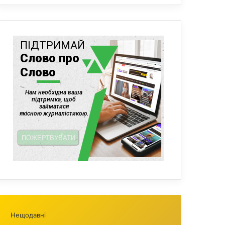
Нещодавні