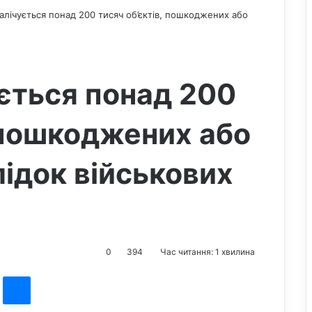
налічується понад 200 тисяч об’єктів, пошкоджених або
ується понад 200
, пошкоджених або
ідок військових
0
394
Час читання: 1 хвилина
st
Messenger