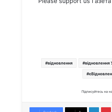
Please support us Газета
відновлення
відновлення 
єВідновлен
Підписуйтесь на н
LinkedIn
Pintere