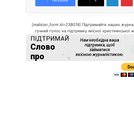
Facebook
X
[mailster_form id=238074] Підтримайте наших журнал
гучний голос на підтримку якісної християнської ж