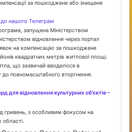
мпенсації за пошкоджене або знищене
до нашого Телеграм
програма, запущена Міністерством
ністерством відновлення через портал
заявок на компенсацію за пошкоджене
онів квадратних метрів житлової площі.
итла, що зазвичай вводилося в
ку до повномасштабного вторгнення.
лрд для відновлення культурних об’єктів –
рд гривень, з особливим фокусом на
 області.