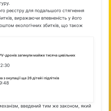
туру.
ого реєстру для подальшого стягнення
битків, виражаючи впевненість у його
оштом екологічних збитків, що також
FPV-дронів загинули майже тисяча цивільних
22:30
 з окупації ще 26 дітей і підлітків
9:48
еханізм, введений тим же законом, який