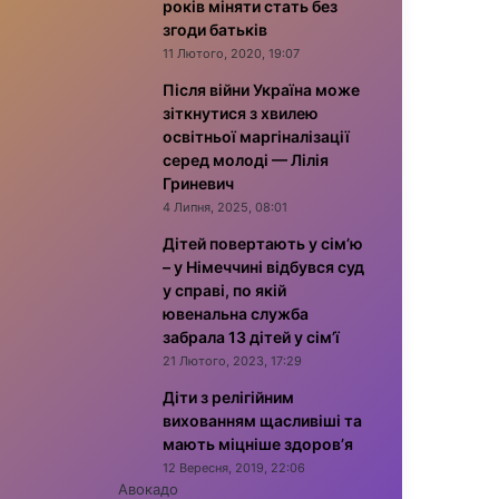
років міняти стать без
згоди батьків
11 Лютого, 2020, 19:07
Після війни Україна може
зіткнутися з хвилею
освітньої маргіналізації
серед молоді — Лілія
Гриневич
4 Липня, 2025, 08:01
Дітей повертають у сім’ю
– у Німеччині відбувся суд
у справі, по якій
ювенальна служба
забрала 13 дітей у сім’ї
21 Лютого, 2023, 17:29
Діти з релігійним
вихованням щасливіші та
мають міцніше здоров’я
12 Вересня, 2019, 22:06
Авокадо