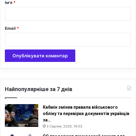
р
Ім'я
*
д
*
а
н
н
Email
*
я
К
о
н
г
р
е
с
у
С
Найпопулярніше за 7 днів
Ш
А
Кабмін змінив правила військового
обліку та перевірки документів українців
за…
3 Серпня, 2026, 19:03