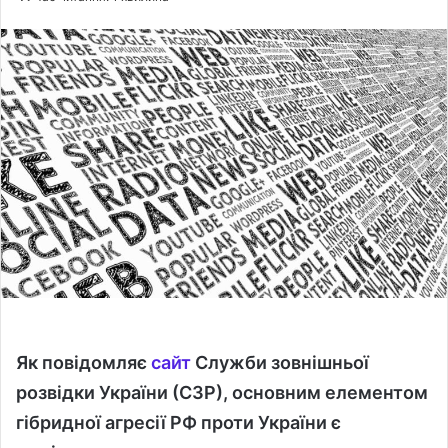
n
d
a
n
e
m
a
i
l
Як повідомляє
сайт
Служби зовнішньої
розвідки України (СЗР), основним елементом
гібридної агресії РФ проти України є