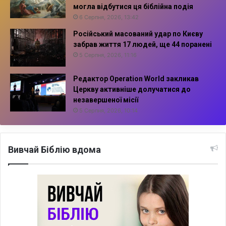
могла відбутися ця біблійна подія
6 Серпня, 2026, 13:42
Російський масований удар по Києву
забрав життя 17 людей, ще 44 поранені
5 Серпня, 2026, 11:16
Редактор Operation World закликав
Церкву активніше долучатися до
незавершеної місії
5 Серпня, 2026, 10:14
Вивчай Біблію вдома