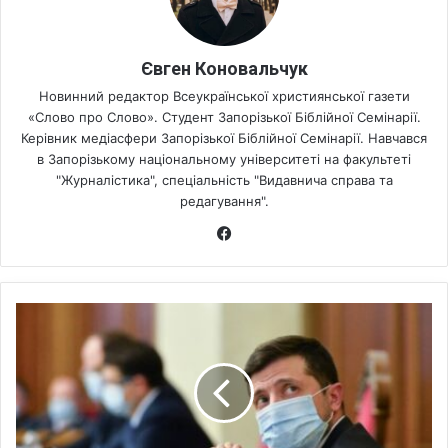
Євген Коновальчук
Новинний редактор Всеукраїнської християнської газети
«Слово про Слово». Студент Запорізької Біблійної Семінарії.
Керівник медіасфери Запорізької Біблійної Семінарії. Навчався
в Запорізькому національному університеті на факультеті
"Журналістика", спеціальність "Видавнича справа та
редагування".
Fa
ce
bo
ok
З
е
л
е
н
с
ь