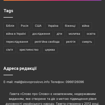
Tags
Біблія
Росія
США
Україна
біженці
війна
війна в Україні
дослідження
діти
молитва
освіта
переслідування
релігійна свобода
релігія
смерть
сім'я
християнство
церква
Адреса редакції
E-mail: mail@slovoproslovo.info Телефон: 0966126096
Газета «Слово про Слово» є незалежним, недержавним
виданням, яке створене та діє з метою підвищення рівня
духовності українського народу. Газета створена у 2012 році.