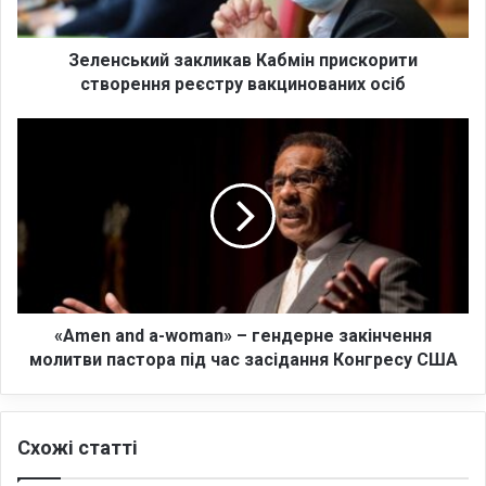
к
и
й
Зеленський закликав Кабмін прискорити
з
створення реєстру вакцинованих осіб
а
к
«
л
A
и
m
к
e
а
n
в
a
К
n
а
d
б
a
м
-
«Amen and a-woman» – гендерне закінчення
і
w
молитви пастора під час засідання Конгресу США
н
o
п
m
р
a
Схожі статті
и
n
с
»