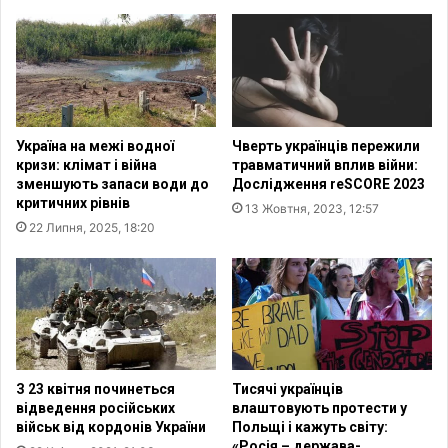
к
–
о
г
р
е
и
н
т
д
и
е
с
р
Україна на межі водної
Чверть українців пережили
т
н
кризи: клімат і війна
травматичний вплив війни:
в
е
зменшують запаси води до
Дослідження reSCORE 2023
о
з
критичних рівнів
13 Жовтня, 2023, 12:57
р
а
22 Липня, 2025, 18:20
е
к
н
і
н
н
я
ч
р
е
е
н
є
н
с
я
З 23 квітня починеться
Тисячі українців
т
м
відведення російських
влаштовують протести у
р
о
військ від кордонів України
Польщі і кажуть світу:
у
«Росія – держава-
л