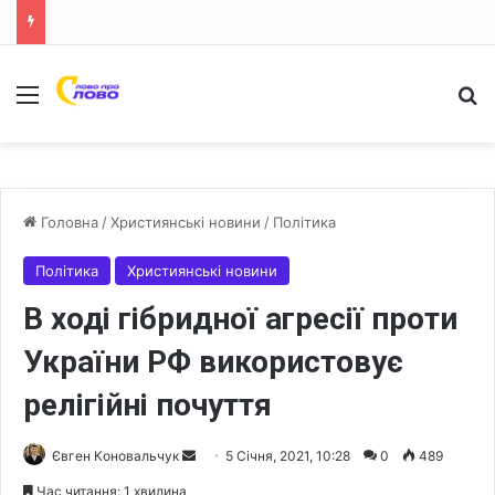
Меню
Ш
Головна
/
Християнські новини
/
Політика
Політика
Християнські новини
В ході гібридної агресії проти
України РФ використовує
релігійні почуття
Євген Коновальчук
S
5 Січня, 2021, 10:28
0
489
e
Час читання: 1 хвилина