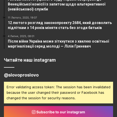
Венеційської комісії із запитом щодо альтернативної
(невійськової) служби
11 Лютого, 2020, 19:07
12 лютого розгляд законопроекту 2684, який дозволить
підліткам з 14 років міняти стать без згоди батьків
4 Липня, 2025, 08:01
Після війни Україна може зіткнутися з хвилею освітньої
маргіналізації серед молоді — Лілія Гриневич
Читайте наш instagram
@slovoproslovo
Error validating access token: The session has been invalidated
because the user changed their password or Facebook has
changed the session for security reasons.
Subscribe to our instagram