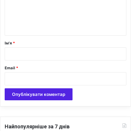
е
н
т
а
р
Ім'я
*
*
Email
*
Найпопулярніше за 7 днів