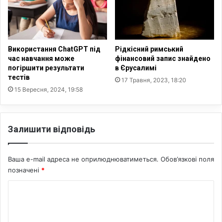
і
с
п
я
р
ч
а
у
в
к
Використання ChatGPT під
Рідкісний римський
и
р
час навчання може
фінансовий запис знайдено
л
погіршити результати
в Єрусалимі
а
тестів
а
ї
17 Травня, 2023, 18:20
т
н
15 Вересня, 2024, 19:58
а
ц
в
і
и
в
Залишити відповідь
м
о
г
Ваша e-mail адреса не оприлюднюватиметься.
Обов’язкові поля
и
позначені
*
К
о
м