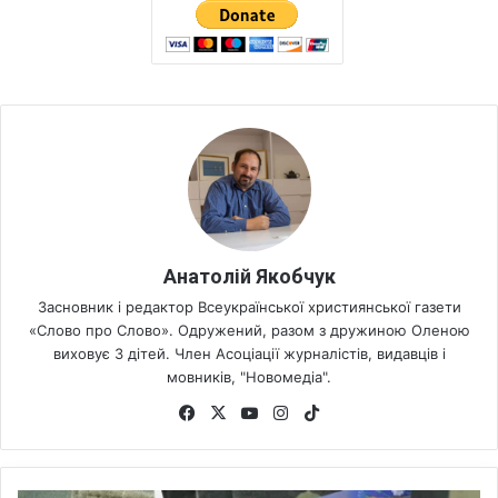
Анатолій Якобчук
Засновник і редактор Всеукраїнської християнської газети
«Слово про Слово». Одружений, разом з дружиною Оленою
виховує 3 дітей. Член Асоціації журналістів, видавців і
мовників, "Новомедіа".
Fa
X
Yo
Ins
Tik
ce
uT
tag
To
bo
ub
ra
k
ok
e
m