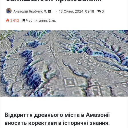
Анатолій Якобчук
F
S
13 Січня, 2024, 09:18
0
o
e
2 613
Час читання: 2 хв.
l
n
l
d
o
a
w
n
o
e
n
m
X
a
i
l
Відкриття древнього міста в Амазонії
вносить корективи в історичні знання.