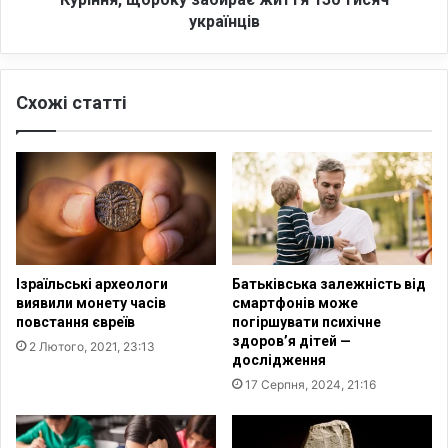
о
р
українців
з
о
о
к
б
у
Схожі статті
о
з
в
а
'
б
я
и
з
р
а
а
н
є
и
ж
м
и
Ізраїльські археологи
Батьківська залежність від
и
т
виявили монету часів
смартфонів може
:
т
повстання євреїв
погіршувати психічне
к
я
здоров’я дітей —
2 Лютого, 2021, 23:13
л
1
дослідження
ю
3
17 Серпня, 2024, 21:16
ч
0
о
т
в
и