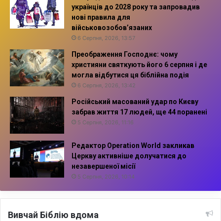
українців до 2028 року та запровадив
нові правила для
військовозобов’язаних
6 Серпня, 2026, 13:57
Преображення Господнє: чому
християни святкують його 6 серпня і де
могла відбутися ця біблійна подія
6 Серпня, 2026, 13:42
Російський масований удар по Києву
забрав життя 17 людей, ще 44 поранені
5 Серпня, 2026, 11:16
Редактор Operation World закликав
Церкву активніше долучатися до
незавершеної місії
5 Серпня, 2026, 10:14
Вивчай Біблію вдома