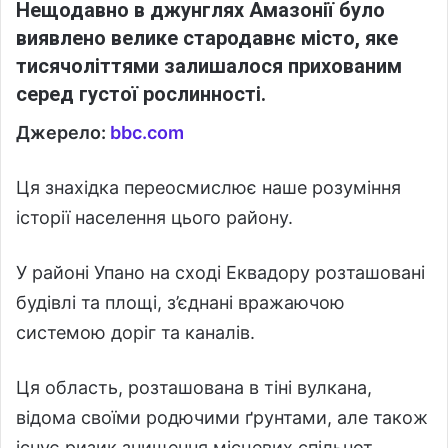
Нещодавно в джунглях Амазонії було
виявлено велике стародавнє місто, яке
тисячоліттями залишалося прихованим
серед густої рослинності.
Джерело:
bbc.com
Ця знахідка переосмислює наше розуміння
історії населення цього району.
У районі Упано на сході Еквадору розташовані
будівлі та площі, з’єднані вражаючою
системою доріг та каналів.
Ця область, розташована в тіні вулкана,
відома своїми родючими ґрунтами, але також
існує ризик знищення місцевих спільнот