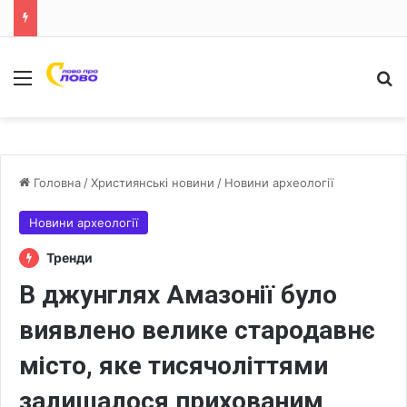
Меню
Ш
Головна
/
Християнські новини
/
Новини археології
Новини археології
Тренди
В джунглях Амазонії було
виявлено велике стародавнє
місто, яке тисячоліттями
залишалося прихованим