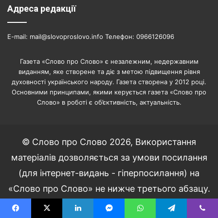
Адреса редакції
E-mail: mail@slovoproslovo.info Телефон: 0966126096
Газета «Слово про Слово» є незалежним, недержавним
виданням, яке створене та діє з метою підвищення рівня
духовності українського народу. Газета створена у 2012 році.
Основними принципами, якими керується газета «Слово про
Слово» в роботі є об’єктивність, актуальність.
© Слово про Слово 2026, Використання
матеріалів дозволяється за умови посилання
(для інтернет-видань - гіперпосилання) на
«Слово про Слово» не нижче третього абзацу.
Facebook
X
LinkedIn
YouTube
Instagram
Paypal
Telegram
TikT