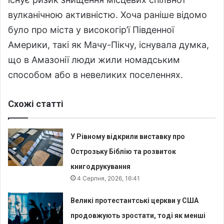
вулканічною активністю. Хоча раніше відомо
було про міста у високогір’ї Південної
Америки, такі як Мачу-Пікчу, існувала думка,
що в Амазонії люди жили номадським
способом або в невеликих поселеннях.
Схожі статті
У Рівному відкрили виставку про
Острозьку Біблію та розвиток
книгодрукування
4 Серпня, 2026, 16:41
Великі протестантські церкви у США
продовжують зростати, тоді як менші