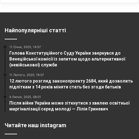
Найпопулярніші статті
11 Січня, 2025, 14:57
Голова Конституційного Суду України звернувся до
Венеційської комісії із запитом щодо альтернативної
(невійськової) служби
11 Лютого, 2020, 19:07
12 лютого розгляд законопроекту 2684, який дозволить
підліткам з 14 років міняти стать без згоди батьків
4 Липня, 2025, 08:01
Після війни Україна може зіткнутися з хвилею освітньої
маргіналізації серед молоді — Лілія Гриневич
Читайте наш instagram