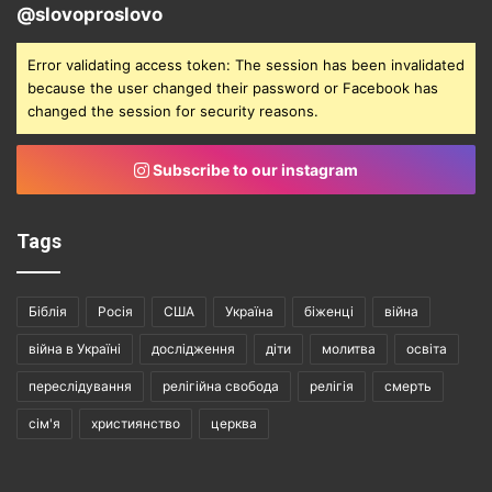
@slovoproslovo
Error validating access token: The session has been invalidated
because the user changed their password or Facebook has
changed the session for security reasons.
Subscribe to our instagram
Tags
Біблія
Росія
США
Україна
біженці
війна
війна в Україні
дослідження
діти
молитва
освіта
переслідування
релігійна свобода
релігія
смерть
сім'я
християнство
церква