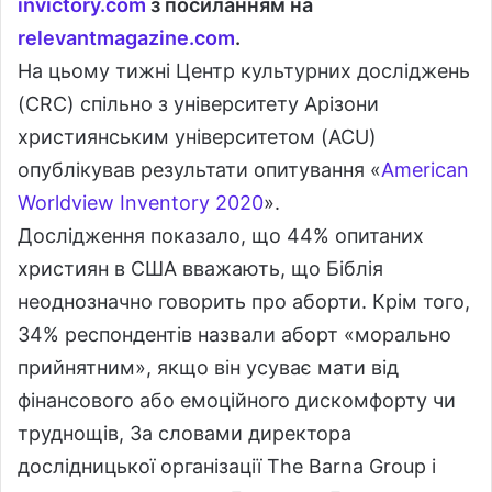
invictory
.
com
з посиланням на
relevantmagazine
.
com
.
На цьому тижні Центр культурних досліджень
(CRC) спільно з університету Арізони
християнським університетом (ACU)
опублікував результати опитування «
American
Worldview Inventory 2020
».
Дослідження показало, що 44% опитаних
християн в США вважають, що Біблія
неоднозначно говорить про аборти. Крім того,
34% респондентів назвали аборт «морально
прийнятним», якщо він усуває мати від
фінансового або емоційного дискомфорту чи
труднощів, За словами директора
дослідницької організації The Barna Group і