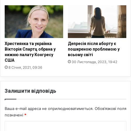
Ф
и
т
п
а
о
С
с
в
т
і
р
т
а
Християнка та українка
Депресія після аборту є
о
ж
Вікторія Спартц обрана у
поширеною проблемою у
в
д
нижню палату Конгресу
всьому світі
и
США
а
30 Листопада, 2023, 19:42
й
л
8 Січня, 2021, 09:36
б
и
а
м
н
в
Залишити відповідь
к
і
с
д
к
п
Ваша e-mail адреса не оприлюднюватиметься.
Обов’язкові поля
а
о
с
позначені
*
ж
у
е
К
в
ж