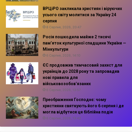
ВРЦіРО закликала християн і віруючих
усього світу молитися за Україну 24
серпня
8 Серпня, 2026, 20:47
Росія пошкодила майже 2 тисячі
пам’яток культурної спадщини України —
Мінкультури
6 Серпня, 2026, 14:10
ЄС продовжив тимчасовий захист для
українців до 2028 року та запровадив
нові правила для
військовозобов’язаних
6 Серпня, 2026, 13:57
Преображення Господнє: чому
християни святкують його 6 серпня і де
могла відбутися ця біблійна подія
6 Серпня, 2026, 13:42