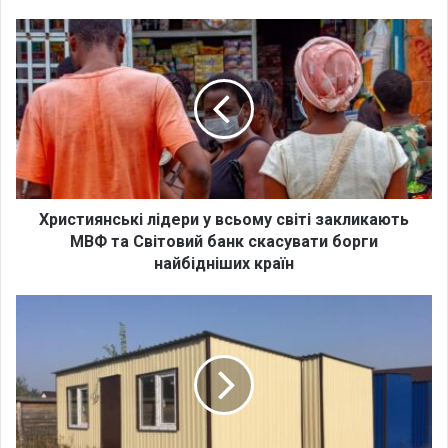
ok
e
m
Х
р
и
с
т
и
я
н
с
ь
Християнські лідери у всьому світі закликають
к
МВФ та Світовий банк скасувати борги
і
найбідніших країн
л
і
Х
д
р
е
и
р
с
и
т
у
и
в
я