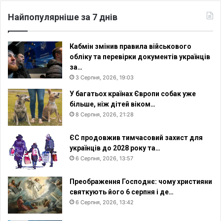
а
м
ї
о
Найпопулярніше за 7 днів
н
д
у
л
Кабмін змінив правила військового
ь
обліку та перевірки документів українців
н
за…
і
3 Серпня, 2026, 19:03
б
У багатьох країнах Європи собак уже
у
більше, ніж дітей віком…
д
8 Серпня, 2026, 21:28
и
н
к
ЄС продовжив тимчасовий захист для
и
українців до 2028 року та…
6 Серпня, 2026, 13:57
Преображення Господнє: чому християни
святкують його 6 серпня і де…
6 Серпня, 2026, 13:42