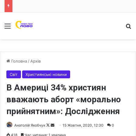
Меню
Ш
Головна
/
Архів
Світ
Християнські новини
В Америці 34% християн
вважають аборт «морально
прийнятним»: Дослідження
Анатолій Якобчук
F
S
15 Жовтня, 2020, 12:30
0
o
e
418
Час читання: 1 хвилина