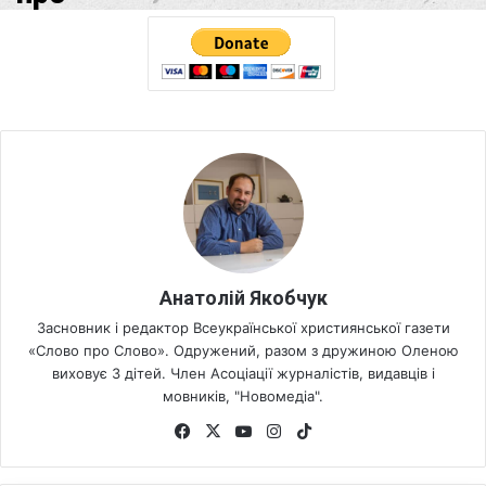
Анатолій Якобчук
Засновник і редактор Всеукраїнської християнської газети
«Слово про Слово». Одружений, разом з дружиною Оленою
виховує 3 дітей. Член Асоціації журналістів, видавців і
мовників, "Новомедіа".
Fa
X
Yo
Ins
Tik
ce
uT
tag
To
bo
ub
ra
k