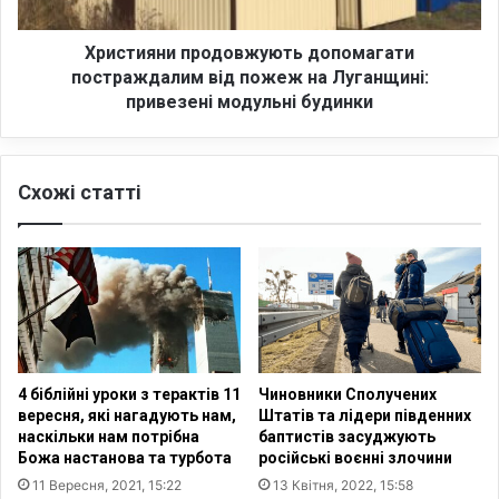
с
н
ь
и
о
п
Християни продовжують допомагати
м
р
постраждалим від пожеж на Луганщині:
у
о
привезені модульні будинки
с
д
в
о
і
в
т
Схожі статті
ж
і
у
з
ю
а
т
к
ь
л
д
и
о
к
п
а
о
4 біблійні уроки з терактів 11
Чиновники Сполучених
ю
м
вересня, які нагадують нам,
Штатів та лідери південних
т
а
наскільки нам потрібна
баптистів засуджують
ь
г
Божа настанова та турбота
російські воєнні злочини
М
а
11 Вересня, 2021, 15:22
13 Квітня, 2022, 15:58
В
т