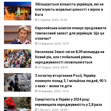
Збільшується кількість українців, які не
пов’язують моральні цінності з вірою в
Бога
5 Серпня, 2020, 14:44
Європейська комісія планує продовжити
тимчасовий захист для українців: Що це
означає?
13 Вересня, 2023, 15:07
Населення Землі сягне 8,09 мільярда на
Новий рік, але глобальний рівень
народжуваності сповільнюється
31 Грудня, 2024, 08:01
З початку вторгнення Росії, Україну
покинуло понад 3,1 мільйона людей, 90 %
з яких – жінки та діти
18 Березня, 2022, 14:13
Смертність в Україні у 2024 році
перевищила народжуваність у 2,8 раза
1 Лютого, 2025, 10:09