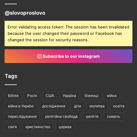
@slovoproslovo
Error validating access token: The session has been invalidated
because the user changed their password or Facebook has
changed the session for security reasons.
Subscribe to our instagram
Tags
Біблія
Росія
США
Україна
біженці
війна
війна в Україні
дослідження
діти
молитва
освіта
переслідування
релігійна свобода
релігія
смерть
сім'я
християнство
церква