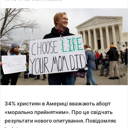
l
n
l
d
o
a
w
n
o
e
n
m
X
a
i
l
34% християн в Америці вважають аборт
«морально прийнятним». Про це свідчать
результати нового опитування.
П
овідомляє