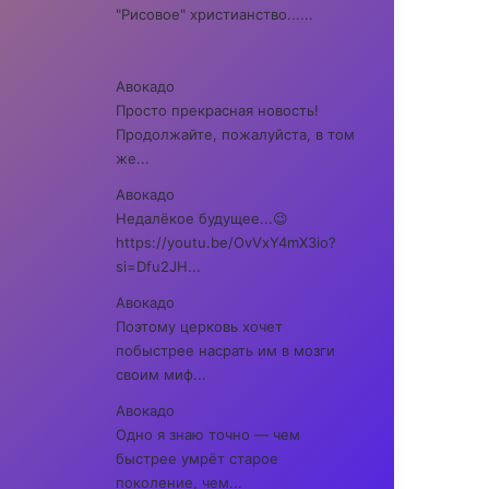
"Рисовое" христианство......
Авокадо
Просто прекрасная новость!
Продолжайте, пожалуйста, в том
же...
Авокадо
Недалёкое будущее...😉
https://youtu.be/OvVxY4mX3io?
si=Dfu2JH...
Авокадо
Поэтому церковь хочет
побыстрее насрать им в мозги
своим миф...
Авокадо
Одно я знаю точно — чем
быстрее умрёт старое
поколение, чем...