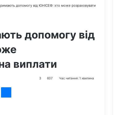
отримають допомогу від ЮНІСЕФ: хто може розраховувати
ають допомогу від
оже
на виплати
3
607
Час читання: 1 хвилина
st
Messenger