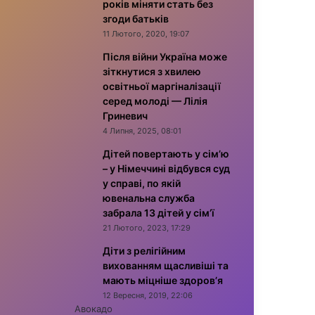
років міняти стать без
згоди батьків
11 Лютого, 2020, 19:07
Після війни Україна може
зіткнутися з хвилею
освітньої маргіналізації
серед молоді — Лілія
Гриневич
4 Липня, 2025, 08:01
Дітей повертають у сім’ю
– у Німеччині відбувся суд
у справі, по якій
ювенальна служба
забрала 13 дітей у сім’ї
21 Лютого, 2023, 17:29
Діти з релігійним
вихованням щасливіші та
мають міцніше здоров’я
12 Вересня, 2019, 22:06
Авокадо