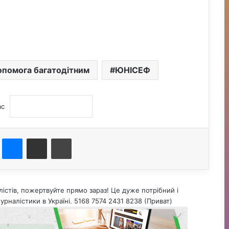
опомога багатодітним
ЮНІСЕФ
ас
st
Messenger
Поділитися електронною поштою
Друк
істів, пожертвуйте прямо зараз! Це дуже потрібний і
урналістики в Україні. 5168 7574 2431 8238 (Приват)