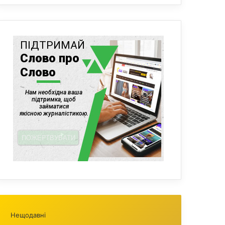
Нещодавні