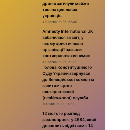
дронів загинули майже
тисяча цивільних
українців
4 Серпня, 2026, 22:30
Amnesty International UK
вибачилася за звіт, у
якому християнські
організації назвали
«антиправозахисними»
4 Серпня, 2026, 21:38
Голова Конституційного
Суду України звернувся
до Венеційської комісії із
запитом щодо
альтернативної
(невійськової) служби
11 Січня, 2025, 14:57
12 лютого розгляд
законопроекту 2684, який
дозволить підліткам з 14