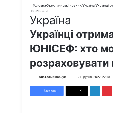
Головна
/
Християнські новини
/
Україна
/
Українці 
на виплати
Україна
Українці отрим
ЮНІСЕФ: хто м
розраховувати 
Анатолій Якобчук
F
S
21 Грудня, 2022, 22:10
o
e
LinkedIn
Pintere
l
n
Facebook
X
l
d
o
a
w
n