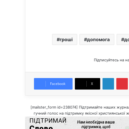
гроші
допомога
д
Підписуйтесь на н
LinkedIn
Pintere
Facebook
X
[mailster_form id=238074] Підтримайте наших журнал
гучний голос на підтримку якісної християнської ж