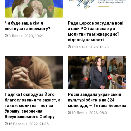
о
п
г
р
о
и
з
н
Чи буде ваша сімʼя
Рада церков засудила нові
а
ц
святкувати перемогу?
атаки РФ і закликає до
к
и
молитви та міжнародної
3 Липня, 2023, 10:21
о
п
відповідальності
н
"
16 Квітня, 2026, 13:23
у
в
,
о
у
ю
х
й
в
а
а
б
л
о
е
п
Подяка Господу за Його
Росія завдала українській
н
р
благословення та захист, а
культурі збитків на $24
о
а
також молитва і піст за
мільярди, — Тетяна Бережна
г
Україну: звернення
ц
10 Липня, 2026, 08:01
Всеукраїнського Собору
о
ю
В
й
15 Березня, 2022, 21:36
е
"