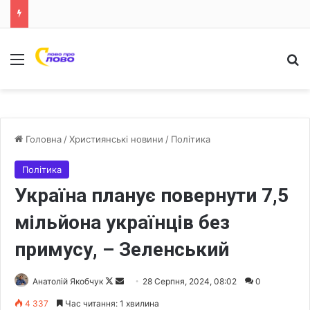
Меню
Ш
Головна
/
Християнські новини
/
Політика
Політика
Україна планує повернути 7,5
мільйона українців без
примусу, – Зеленський
Анатолій Якобчук
F
S
28 Серпня, 2024, 08:02
0
o
e
4 337
Час читання: 1 хвилина