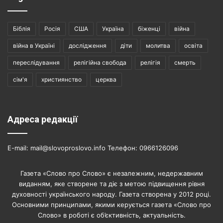
Біблія
Росія
США
Україна
біженці
війна
війна в Україні
дослідження
діти
молитва
освіта
переслідування
релігійна свобода
релігія
смерть
сім'я
християнство
церква
Адреса редакції
E-mail: mail@slovoproslovo.info Телефон: 0966126096
Газета «Слово про Слово» є незалежним, недержавним
виданням, яке створене та діє з метою підвищення рівня
духовності українського народу. Газета створена у 2012 році.
Основними принципами, якими керується газета «Слово про
Слово» в роботі є об’єктивність, актуальність.