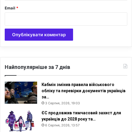
д
Email
*
а
т
н
о
с
т
і
Найпопулярніше за 7 днів
Кабмін змінив правила військового
обліку та перевірки документів українців
за…
3 Серпня, 2026, 19:03
ЄС продовжив тимчасовий захист для
українців до 2028 року та…
6 Серпня, 2026, 13:57