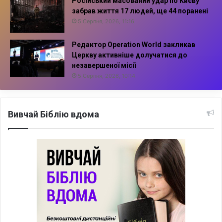
Російський масований удар по Києву
забрав життя 17 людей, ще 44 поранені
5 Серпня, 2026, 11:16
Редактор Operation World закликав
Церкву активніше долучатися до
незавершеної місії
5 Серпня, 2026, 10:14
Вивчай Біблію вдома