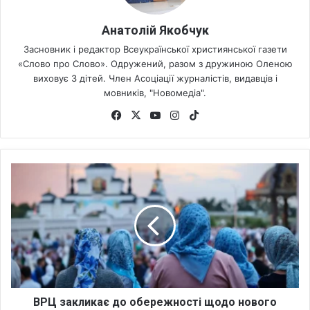
Анатолій Якобчук
Засновник і редактор Всеукраїнської християнської газети
«Слово про Слово». Одружений, разом з дружиною Оленою
виховує 3 дітей. Член Асоціації журналістів, видавців і
мовників, "Новомедіа".
Fa
X
Yo
Ins
Tik
ce
uT
tag
To
bo
ub
ra
k
ok
e
m
В
Р
Ц
з
а
к
л
и
к
а
ВРЦ закликає до обережності щодо нового