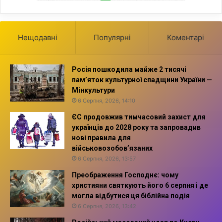
Нещодавні
Популярні
Коментарі
Росія пошкодила майже 2 тисячі
пам’яток культурної спадщини України —
Мінкультури
6 Серпня, 2026, 14:10
ЄС продовжив тимчасовий захист для
українців до 2028 року та запровадив
нові правила для
військовозобов’язаних
6 Серпня, 2026, 13:57
Преображення Господнє: чому
християни святкують його 6 серпня і де
могла відбутися ця біблійна подія
6 Серпня, 2026, 13:42