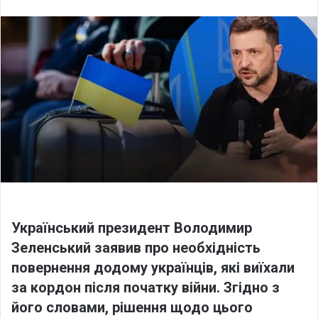
l
n
l
d
o
a
w
n
o
e
n
m
X
a
i
l
Український президент Володимир
Зеленський заявив про необхідність
повернення додому українців, які виїхали
за кордон після початку війни. Згідно з
його словами, рішення щодо цього