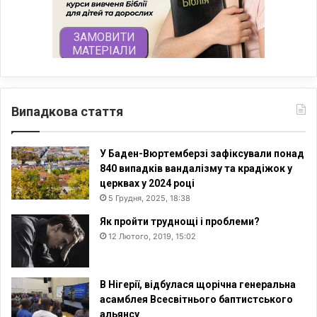
Випадкова стаття
У Баден-Вюртемберзі зафіксували понад
840 випадків вандалізму та крадіжок у
церквах у 2024 році
5 Грудня, 2025, 18:38
Як пройти труднощі і проблеми?
12 Лютого, 2019, 15:02
В Нігерії, відбулася щорічна генеральна
асамблея Всесвітнього баптистського
альянсу