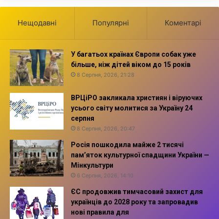
Нещодавні
Популярні
Коментарі
У багатьох країнах Європи собак уже
більше, ніж дітей віком до 15 років
8 Серпня, 2026, 21:28
ВРЦіРО закликала християн і віруючих
усього світу молитися за Україну 24
серпня
8 Серпня, 2026, 20:47
Росія пошкодила майже 2 тисячі
пам’яток культурної спадщини України —
Мінкультури
6 Серпня, 2026, 14:10
ЄС продовжив тимчасовий захист для
українців до 2028 року та запровадив
нові правила для