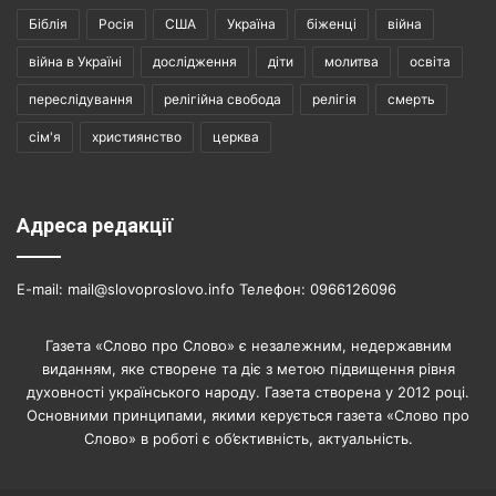
Біблія
Росія
США
Україна
біженці
війна
війна в Україні
дослідження
діти
молитва
освіта
переслідування
релігійна свобода
релігія
смерть
сім'я
християнство
церква
Адреса редакції
E-mail: mail@slovoproslovo.info Телефон: 0966126096
Газета «Слово про Слово» є незалежним, недержавним
виданням, яке створене та діє з метою підвищення рівня
духовності українського народу. Газета створена у 2012 році.
Основними принципами, якими керується газета «Слово про
Слово» в роботі є об’єктивність, актуальність.