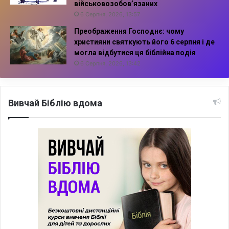
військовозобов’язаних
6 Серпня, 2026, 13:57
Преображення Господнє: чому
християни святкують його 6 серпня і де
могла відбутися ця біблійна подія
6 Серпня, 2026, 13:42
Вивчай Біблію вдома