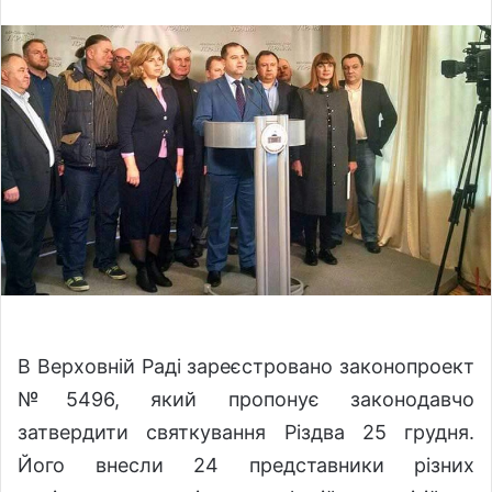
l
n
l
d
o
a
w
n
o
e
n
m
X
a
i
l
В Верховній Раді зареєстровано законопроект
№5496, який пропонує законодавчо
затвердити святкування Різдва 25 грудня.
Його внесли 24 представники різних