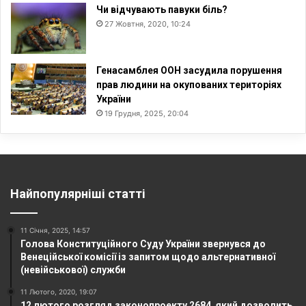
Чи відчувають павуки біль?
27 Жовтня, 2020, 10:24
Генасамблея ООН засудила порушення
прав людини на окупованих територіях
України
19 Грудня, 2025, 20:04
Найпопулярніші статті
11 Січня, 2025, 14:57
Голова Конституційного Суду України звернувся до
Венеційської комісії із запитом щодо альтернативної
(невійськової) служби
11 Лютого, 2020, 19:07
12 лютого розгляд законопроекту 2684, який дозволить