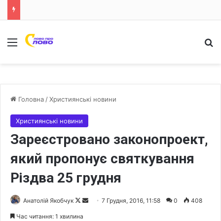
Меню
Ш
Головна
/
Християнські новини
Християнські новини
Зареєстровано законопроект,
який пропонує святкування
Різдва 25 грудня
Анатолій Якобчук
F
S
7 Грудня, 2016, 11:58
0
408
o
e
Час читання: 1 хвилина