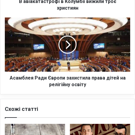
с
В авіакатастрофі в Колумбії вижили троє
т
християн
р
о
А
ф
с
і
а
в
м
К
б
о
л
л
е
у
я
м
Р
б
а
Асамблея Ради Європи захистила права дітей на
і
д
релігійну освіту
ї
и
в
Є
и
в
Схожі статті
ж
р
и
о
л
п
и
и
т
з