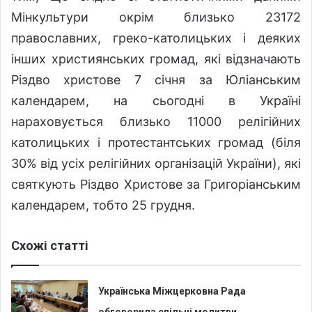
Мінкультури окрім близько 23172
православних, греко-католицьких і деяких
інших християнських громад, які відзначають
Різдво христове 7 січня за Юліанським
календарем, на сьогодні в Україні
нараховується близько 11000 релігійних
католицьких і протестантських громад (біля
30% від усіх релігійних організацій України), які
святкують Різдво Христове за Григоріанським
календарем, тобто 25 грудня.
Схожі статті
Українська Міжцерковна Рада
обговорила спільні молитви,