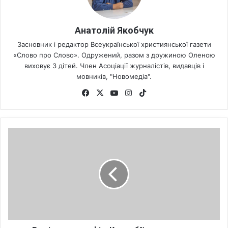
Анатолій Якобчук
Засновник і редактор Всеукраїнської християнської газети
«Слово про Слово». Одружений, разом з дружиною Оленою
виховує 3 дітей. Член Асоціації журналістів, видавців і
мовників, "Новомедіа".
Fa
X
Yo
Ins
Tik
ce
uT
tag
To
bo
ub
ra
k
ok
e
m
В
а
в
і
а
к
а
т
а