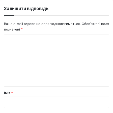
е
Залишити відповідь
л
і
г
Ваша e-mail адреса не оприлюднюватиметься.
Обов’язкові поля
і
позначені
*
й
н
К
у
о
о
с
м
в
е
і
т
н
у
т
а
р
Ім'я
*
*