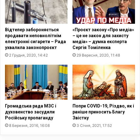
р
а
о
х
є
и
х
с
Відтепер забороняється
«Проєкт закону «Про медіа»
р
т
продавати неповнолітнім
– це не закон для захисту
и
и
електронні сигарети – Рада
медіа» – думка експерта
с
л
ухвалила законопроєкт
Сергія Томіленка
т
а
2 Грудня, 2020, 14:42
29 Вересня, 2020, 11:48
и
п
я
р
н
а
в
а
д
і
т
Громадська рада МЗС і
Попри COVID-19, Різдво, як і
е
духовенство засудили
раніше приносить Благу
й
Російську пропаганду
Звістку
н
8 Березня, 2016, 16:08
3 Січня, 2021, 17:52
а
р