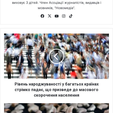
виховує 3 дітей. Член Асоціації журналістів, видавців і
мовників, "Новомедіа".
Fa
X
Yo
Ins
Tik
ce
uT
tag
To
bo
ub
ra
k
ok
e
m
Р
і
в
е
н
ь
н
а
р
о
Рівень народжуваності у багатьох країнах
д
стрімко падає, що призведе до масового
ж
скорочення населення
у
в
А
а
р