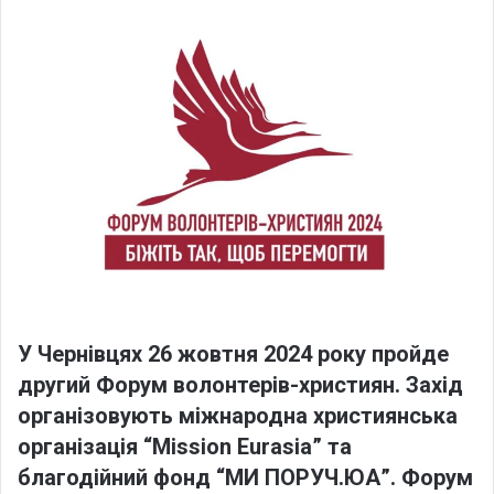
l
n
l
d
o
a
w
n
o
e
n
m
X
a
i
l
У Чернівцях 26 жовтня 2024 року пройде
другий Форум волонтерів-християн. Захід
організовують міжнародна християнська
організація “Mission Eurasia” та
благодійний фонд “МИ ПОРУЧ.ЮА”. Форум