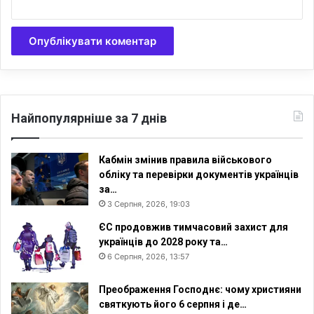
н
б
а
а
с
н
е
а
л
е
е
к
н
о
н
н
Найпопулярніше за 7 днів
я
о
м
і
Кабмін змінив правила військового
к
обліку та перевірки документів українців
у
за…
Ю
3 Серпня, 2026, 19:03
д
ЄС продовжив тимчасовий захист для
е
українців до 2028 року та…
й
6 Серпня, 2026, 13:57
с
ь
к
Преображення Господнє: чому християни
о
святкують його 6 серпня і де…