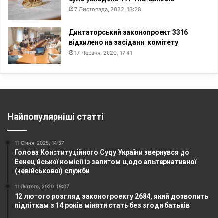
7 Листопада, 2022, 13:28
Диктаторський законопроект 3316
відхилено на засіданні комітету
17 Червня, 2020, 17:41
Найпопулярніші статті
11 Січня, 2025, 14:57
Голова Конституційного Суду України звернувся до
Венеційської комісії із запитом щодо альтернативної
(невійськової) служби
11 Лютого, 2020, 19:07
12 лютого розгляд законопроекту 2684, який дозволить
підліткам з 14 років міняти стать без згоди батьків