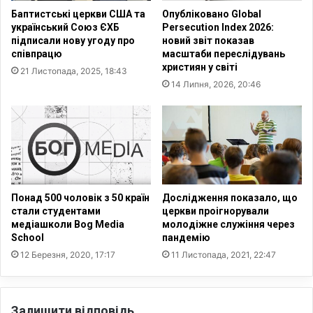
с
я
Баптистські церкви США та
Опубліковано Global
т
Є
український Союз ЄХБ
Persecution Index 2026:
р
р
підписали нову угоду про
новий звіт показав
і
у
співпрацю
масштаби переслідувань
м
с
християн у світі
21 Листопада, 2025, 18:43
к
а
14 Липня, 2026, 20:46
о
л
п
и
а
м
д
а
а
р
є
о
,
з
щ
к
Понад 500 чоловік з 50 країн
Дослідження показало, що
о
р
стали студентами
церкви проігнорували
п
медіашколи Bog Media
молодіжне служіння через
и
р
School
пандемію
в
и
а
12 Березня, 2020, 17:17
11 Листопада, 2021, 22:47
з
ю
в
т
е
ь
Залишити відповідь
д
в