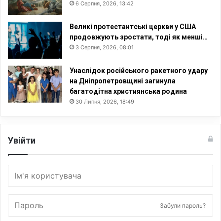
г
6 Серпня, 2026, 13:42
о
К
Великі протестантські церкви у США
о
продовжують зростати, тоді як менші…
р
3 Серпня, 2026, 08:01
о
л
Унаслідок російського ракетного удару
і
на Дніпропетровщині загинула
в
багатодітна християнська родина
с
30 Липня, 2026, 18:49
т
в
а
Увійти
Забули пароль?