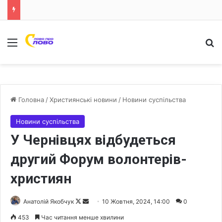
Меню
Ш
Головна
/
Християнські новини
/
Новини суспільства
Новини суспільства
У Чернівцях відбудеться
другий Форум волонтерів-
християн
Анатолій Якобчук
F
S
10 Жовтня, 2024, 14:00
0
o
e
453
Час читання менше хвилини