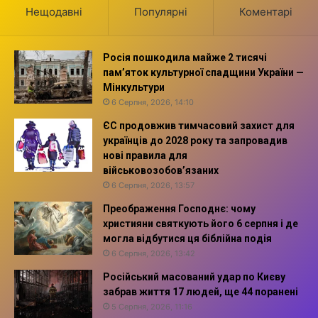
Нещодавні
Популярні
Коментарі
Росія пошкодила майже 2 тисячі
пам’яток культурної спадщини України —
Мінкультури
6 Серпня, 2026, 14:10
ЄС продовжив тимчасовий захист для
українців до 2028 року та запровадив
нові правила для
військовозобов’язаних
6 Серпня, 2026, 13:57
Преображення Господнє: чому
християни святкують його 6 серпня і де
могла відбутися ця біблійна подія
6 Серпня, 2026, 13:42
Російський масований удар по Києву
забрав життя 17 людей, ще 44 поранені
5 Серпня, 2026, 11:16