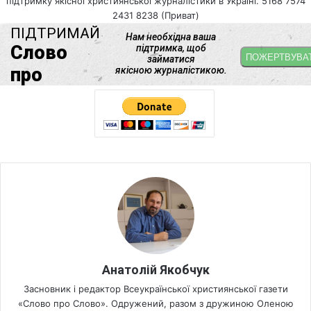
підтримку якісної християнської журналістики в Україні. 5168 7574
2431 8238 (Приват)
Анатолій Якобчук
Засновник і редактор Всеукраїнської християнської газети
«Слово про Слово». Одружений, разом з дружиною Оленою