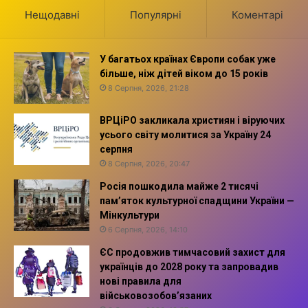
Нещодавні
Популярні
Коментарі
У багатьох країнах Європи собак уже
більше, ніж дітей віком до 15 років
8 Серпня, 2026, 21:28
ВРЦіРО закликала християн і віруючих
усього світу молитися за Україну 24
серпня
8 Серпня, 2026, 20:47
Росія пошкодила майже 2 тисячі
пам’яток культурної спадщини України —
Мінкультури
6 Серпня, 2026, 14:10
ЄС продовжив тимчасовий захист для
українців до 2028 року та запровадив
нові правила для
військовозобов’язаних