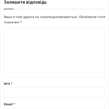
Залишити відповідь
і
х
б
р
л
и
Ваша e-mail адреса не оприлюднюватиметься.
Обов’язкові поля
і
с
позначені
*
ї
т
и
К
я
о
н
м
е
н
т
а
р
Ім'я
*
*
Email
*