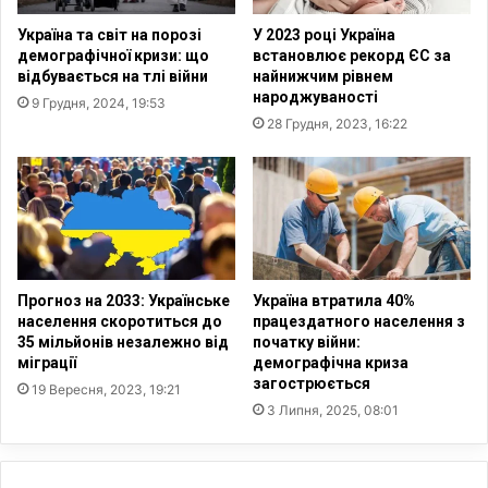
н
р
Україна та світ на порозі
У 2023 році Україна
у
у
демографічної кризи: що
встановлює рекорд ЄС за
п
г
відбувається на тлі війни
найнижчим рівнем
р
и
народжуваності
9 Грудня, 2024, 19:53
е
й
28 Грудня, 2023, 16:22
д
Ф
с
о
т
р
а
у
в
м
л
в
е
о
н
л
Прогноз на 2033: Українське
Україна втратила 40%
а
о
населення скоротиться до
працездатного населення з
в
н
35 мільйонів незалежно від
початку війни:
М
міграції
демографічна криза
т
загострюється
у
е
19 Вересня, 2023, 19:21
з
р
3 Липня, 2025, 08:01
е
і
ї
в
Б
-