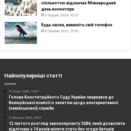
спільнотою відзначає Міжнародний
день волонтера
5 Грудня, 2024, 10:37
Будь ласка, вимкніть свій телефон
6 Серпня, 2021, 17:52
Найпопулярніші статті
11 Січня, 2025, 14:57
Голова Конституційного Суду України звернувся до
Венеційської комісії із запитом щодо альтернативної
(невійськової) служби
11 Лютого, 2020, 19:07
12 лютого розгляд законопроекту 2684, який дозволить
підліткам з 14 років міняти стать без згоди батьків