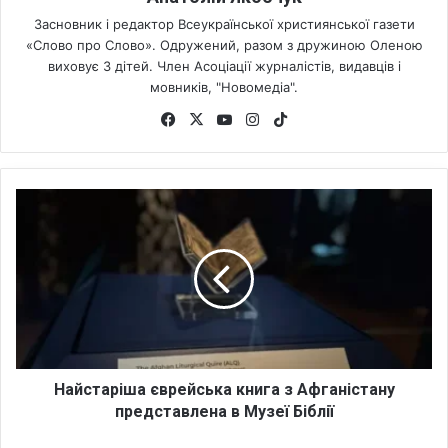
Засновник і редактор Всеукраїнської християнської газети
«Слово про Слово». Одружений, разом з дружиною Оленою
виховує 3 дітей. Член Асоціації журналістів, видавців і
мовників, "Новомедіа".
Fa
X
Yo
Ins
Tik
ce
uT
tag
To
bo
ub
ra
k
ok
e
m
Н
а
й
с
т
а
р
і
ш
а
Найстаріша єврейська книга з Афганістану
є
представлена в Музеї Біблії
в