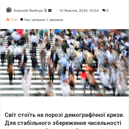
Анатолій Якобчук
F
S
10 Жовтня, 2024, 10:04
0
o
e
734
Час читання: 1 хвилина
l
n
l
d
o
a
w
n
o
e
n
m
X
a
i
l
Світ стоїть на порозі демографічної кризи.
Для стабільного збереження чисельності