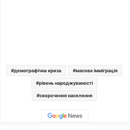
демографічна криза
масова імміграція
рівень народжуваності
скорочення населення