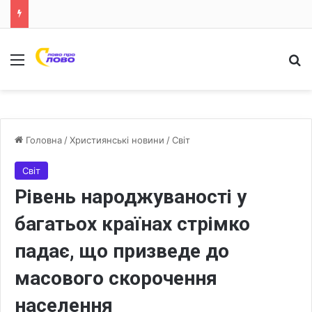
Меню
Ш
Головна
/
Християнські новини
/
Світ
Світ
Рівень народжуваності у
багатьох країнах стрімко
падає, що призведе до
масового скорочення
населення