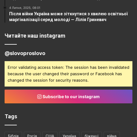
4 Липня, 2025, 08:01
Після війни Україна може зіткнутися з хвилею освітньої
маргіналізації серед молоді — Лілія Гриневич
Читайте наш instagram
@slovoproslovo
Error validating access token: The session has been invalidated
because the user changed their password or Facebook has
changed the session for security reasons.
Subscribe to our instagram
Tags
Біблія
Росія
США
Україна
біженці
війна