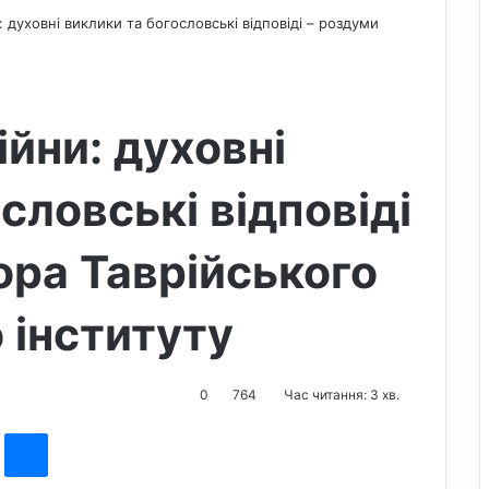
: духовні виклики та богословські відповіді – роздуми
ійни: духовні
словські відповіді
ора Таврійського
 інституту
0
764
Час читання: 3 хв.
st
Messenger