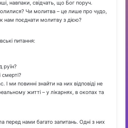
ші, навпаки, свідчать, що Бог поруч.
олилися? Чи молитва – це лише про чудо,
 Як нам поєднати молитву з дією?
вські питання:
д руїн?
і смерті?
. І ми повинні знайти на них відповіді не
реальному житті – у лікарнях, в окопах та
ла перед нами багато запитань. Одні з них