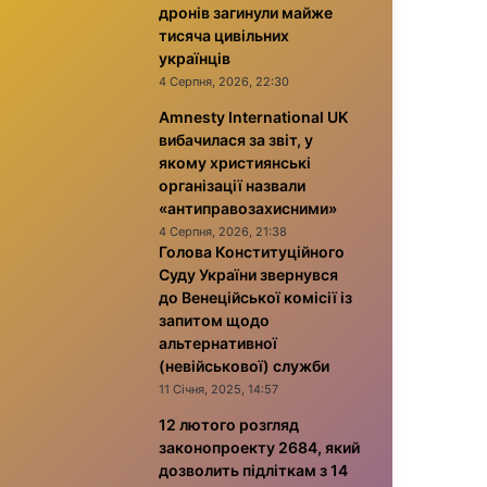
дронів загинули майже
тисяча цивільних
українців
4 Серпня, 2026, 22:30
Amnesty International UK
вибачилася за звіт, у
якому християнські
організації назвали
«антиправозахисними»
4 Серпня, 2026, 21:38
Голова Конституційного
Суду України звернувся
до Венеційської комісії із
запитом щодо
альтернативної
(невійськової) служби
11 Січня, 2025, 14:57
12 лютого розгляд
законопроекту 2684, який
дозволить підліткам з 14