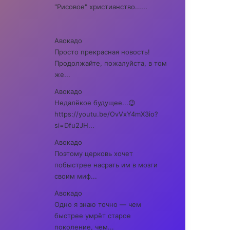
"Рисовое" христианство......
Авокадо
Просто прекрасная новость!
Продолжайте, пожалуйста, в том
же...
Авокадо
Недалёкое будущее...😉
https://youtu.be/OvVxY4mX3io?
si=Dfu2JH...
Авокадо
Поэтому церковь хочет
побыстрее насрать им в мозги
своим миф...
Авокадо
Одно я знаю точно — чем
быстрее умрёт старое
поколение, чем...