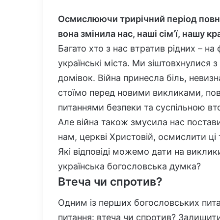
Осмислюючи трирічний період повно
вона змінила нас, наші сім’ї, нашу кр
Багато хто з нас втратив рідних – на 
українські міста. Ми зіштовхнулися
домівок. Війна принесла біль, невизн
стоїмо перед новими викликами, пов
питаннями безпеки та суспільною в
Але війна також змусила нас постави
нам, церкві Христовій, осмислити ці
Які відповіді можемо дати на виклик
українська богословська думка?
Втеча чи спротив?
Одним із перших богословських пита
питання: втеча чи спротив? Залишити