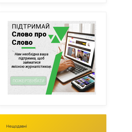
Нещодавні