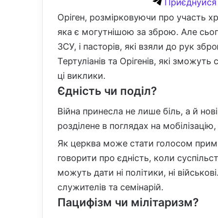
Приєднуйся 
Оріген, розмірковуючи про участь хр
яка є могутнішою за зброю. Але сьог
ЗСУ, і пасторів, які взяли до рук збр
Тертуліанів та Орігенів, які зможут
ці виклики.
Єдність чи поділ?
Війна принесла не лише біль, а й нов
розділене в поглядах на мобілізацію,
Як церква може стати голосом прим
говорити про єдність, коли суспільст
можуть дати ні політики, ні військов
служителів та семінарій.
Пацифізм чи мілітаризм?