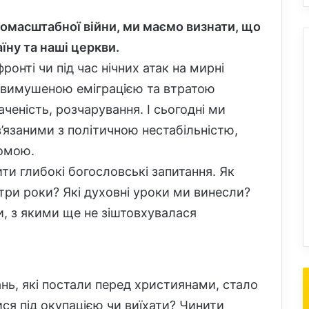
масштабної війни, ми маємо визнати, що
аїну та наші церкви.
фронті чи під час нічних атак на мирні
 з вимушеною еміграцією та втратою
аченість, розчарування. І сьогодні ми
’язаними з політичною нестабільністю,
томою.
ти глибокі богословські запитання. Як
 три роки? Які духовні уроки ми винесли?
и, з якими ще не зіштовхувалася
нь, які постали перед християнами, стало
ся під окупацією чи виїхати? Чинити