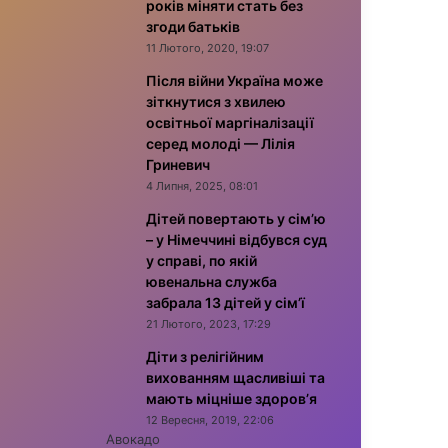
років міняти стать без
згоди батьків
11 Лютого, 2020, 19:07
Після війни Україна може
зіткнутися з хвилею
освітньої маргіналізації
серед молоді — Лілія
Гриневич
4 Липня, 2025, 08:01
Дітей повертають у сім’ю
– у Німеччині відбувся суд
у справі, по якій
ювенальна служба
забрала 13 дітей у сім’ї
21 Лютого, 2023, 17:29
Діти з релігійним
вихованням щасливіші та
мають міцніше здоров’я
12 Вересня, 2019, 22:06
Авокадо