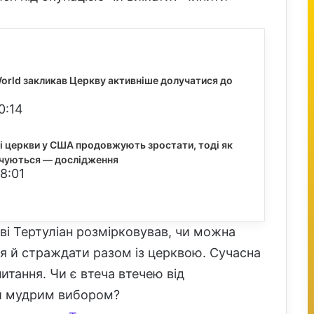
orld закликав Церкву активніше долучатися до
0:14
і церкви у США продовжують зростати, тоді як
чуються — дослідження
8:01
кві Тертуліан розмірковував, чи можна
ися й страждати разом із церквою. Сучасна
итання. Чи є втеча втечею від
ти мудрим вибором?