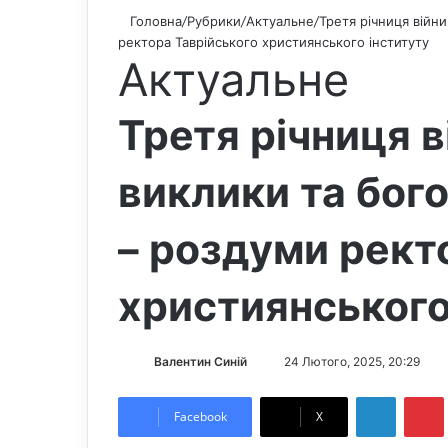
Головна
/
Рубрики
/
Актуальне
/
Третя річниця війни
ректора Таврійського християнського інституту
Актуальне
Третя річниця в
виклики та бого
– роздуми рект
християнського
Валентин Синій
S
24 Лютого, 2025, 20:29
e
LinkedIn
Pintere
n
Facebook
X
d