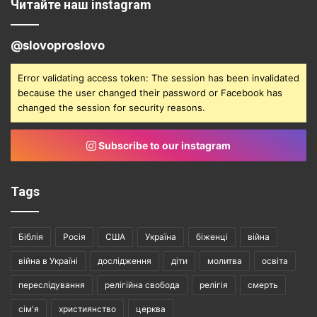
Читайте наш instagram
@slovoproslovo
Error validating access token: The session has been invalidated
because the user changed their password or Facebook has
changed the session for security reasons.
Subscribe to our instagram
Tags
Біблія
Росія
США
Україна
біженці
війна
війна в Україні
дослідження
діти
молитва
освіта
переслідування
релігійна свобода
релігія
смерть
сім'я
християнство
церква