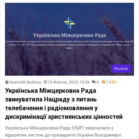
Релігія
Анатолій Якобчук
13 Жовтня, 2025, 19:39
0
1 012
Українська Міжцерковна Рада
звинуватила Нацраду з питань
телебачення і радіомовлення у
дискримінації християнських цінностей
Українська Міжцерковна Рада (УМР) звернулася з
відкритим листом до президента України Володимира