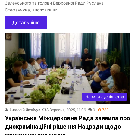
Зеленського та голови Верховної Ради Руслана
Стефанчука, висловивши…
Детальніше
Новини суспільства
Анатолій Якобчук
8 Вересня, 2025, 11:06
0
783
Українська Міжцерковна Рада заявила про
дискримінаційні рішення Нацради щодо
християнських медіа