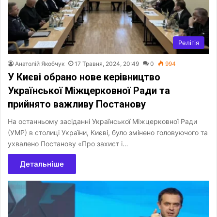
Релігія
Анатолій Якобчук
17 Травня, 2024, 20:49
0
994
У Києві обрано нове керівництво
Української Міжцерковної Ради та
прийнято важливу Постанову
На останньому засіданні Української Міжцерковної Ради
(УМР) в столиці України, Києві, було змінено головуючого та
ухвалено Постанову «Про захист і…
Детальніше