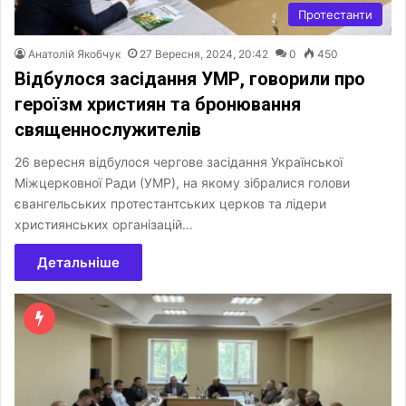
Протестанти
Анатолій Якобчук
27 Вересня, 2024, 20:42
0
450
Відбулося засідання УМР, говорили про
героїзм християн та бронювання
священнослужителів
26 вересня відбулося чергове засідання Української
Міжцерковної Ради (УМР), на якому зібралися голови
євангельських протестантських церков та лідери
християнських організацій…
Детальніше