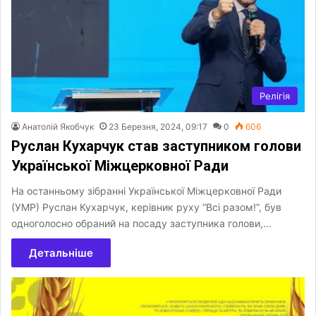
Релігія
Анатолій Якобчук
23 Березня, 2024, 09:17
0
606
Руслан Кухарчук став заступником голови
Української Міжцерковної Ради
На останньому зібранні Української Міжцерковної Ради
(УМР) Руслан Кухарчук, керівник руху “Всі разом!”, був
одноголосно обраний на посаду заступника голови,…
Детальніше