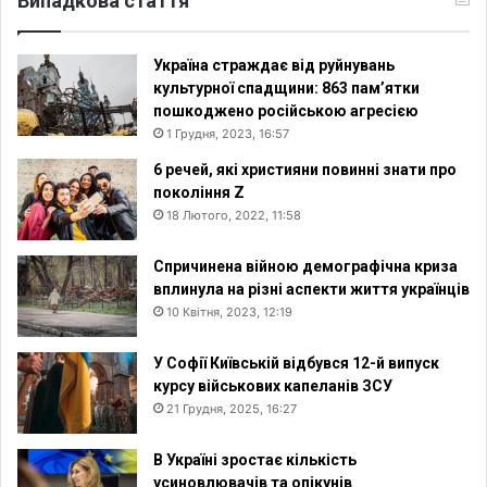
Випадкова стаття
Україна страждає від руйнувань
культурної спадщини: 863 пам’ятки
пошкоджено російською агресією
1 Грудня, 2023, 16:57
6 речей, які християни повинні знати про
покоління Z
18 Лютого, 2022, 11:58
Спричинена війною демографічна криза
вплинула на різні аспекти життя українців
10 Квітня, 2023, 12:19
У Софії Київській відбувся 12-й випуск
курсу військових капеланів ЗСУ
21 Грудня, 2025, 16:27
В Україні зростає кількість
усиновлювачів та опікунів