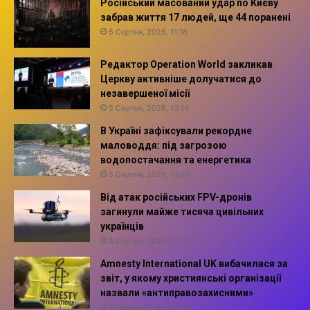
Російський масований удар по Києву
забрав життя 17 людей, ще 44 поранені
5 Серпня, 2026, 11:16
Редактор Operation World закликав
Церкву активніше долучатися до
незавершеної місії
5 Серпня, 2026, 10:14
В Україні зафіксували рекордне
маловоддя: під загрозою
водопостачання та енергетика
5 Серпня, 2026, 08:01
Від атак російських FPV-дронів
загинули майже тисяча цивільних
українців
4 Серпня, 2026, 22:30
Amnesty International UK вибачилася за
звіт, у якому християнські організації
назвали «антиправозахисними»
4 Серпня, 2026, 21:38