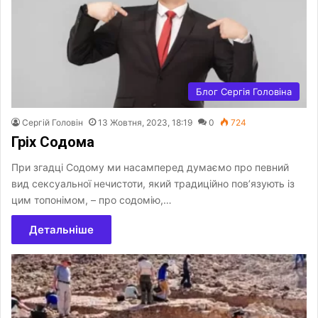
Блог Сергія Головіна
Сергій Головін
13 Жовтня, 2023, 18:19
0
724
Гріх Содома
При згадці Содому ми насамперед думаємо про певний
вид сексуальної нечистоти, який традиційно пов’язують із
цим топонімом, – про содомію,…
Детальніше