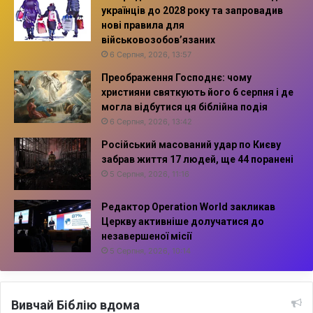
українців до 2028 року та запровадив
нові правила для
військовозобов’язаних
6 Серпня, 2026, 13:57
Преображення Господнє: чому
християни святкують його 6 серпня і де
могла відбутися ця біблійна подія
6 Серпня, 2026, 13:42
Російський масований удар по Києву
забрав життя 17 людей, ще 44 поранені
5 Серпня, 2026, 11:16
Редактор Operation World закликав
Церкву активніше долучатися до
незавершеної місії
5 Серпня, 2026, 10:14
Вивчай Біблію вдома