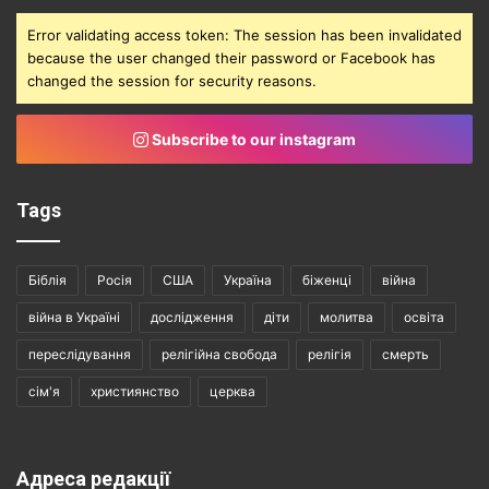
Error validating access token: The session has been invalidated
because the user changed their password or Facebook has
changed the session for security reasons.
Subscribe to our instagram
Tags
Біблія
Росія
США
Україна
біженці
війна
війна в Україні
дослідження
діти
молитва
освіта
переслідування
релігійна свобода
релігія
смерть
сім'я
християнство
церква
Адреса редакції