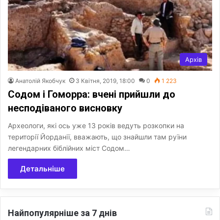
Архів
Анатолій Якобчук
3 Квітня, 2019, 18:00
0
1 223
Содом і Гоморра: вчені прийшли до
несподіваного висновку
Археологи, які ось уже 13 років ведуть розкопки на
території Йорданії, вважають, що знайшли там руїни
легендарних біблійних міст Содом…
Детальніше
Найпопулярніше за 7 днів