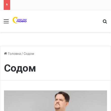
Меню
Ш
Головна
/
Содом
Содом