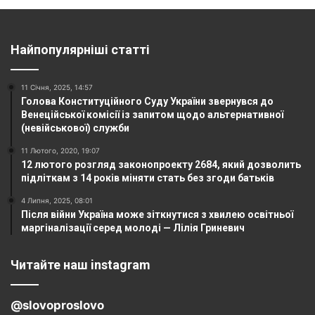
Найпопулярніші статті
11 Січня, 2025, 14:57
Голова Конституційного Суду України звернувся до
Венеційської комісії із запитом щодо альтернативної
(невійськової) служби
11 Лютого, 2020, 19:07
12 лютого розгляд законопроекту 2684, який дозволить
підліткам з 14 років міняти стать без згоди батьків
4 Липня, 2025, 08:01
Після війни Україна може зіткнутися з хвилею освітньої
маргіналізації серед молоді — Лілія Гриневич
Читайте наш instagram
@slovoproslovo