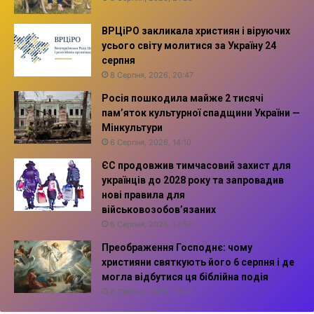
ВРЦіРО закликала християн і віруючих
усього світу молитися за Україну 24
серпня
8 Серпня, 2026, 20:47
Росія пошкодила майже 2 тисячі
пам’яток культурної спадщини України —
Мінкультури
6 Серпня, 2026, 14:10
ЄС продовжив тимчасовий захист для
українців до 2028 року та запровадив
нові правила для
військовозобов’язаних
6 Серпня, 2026, 13:57
Преображення Господнє: чому
християни святкують його 6 серпня і де
могла відбутися ця біблійна подія
6 Серпня, 2026, 13:42