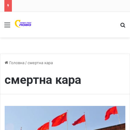
Меню
Ш
Головна
/
смертна кара
смертна кара