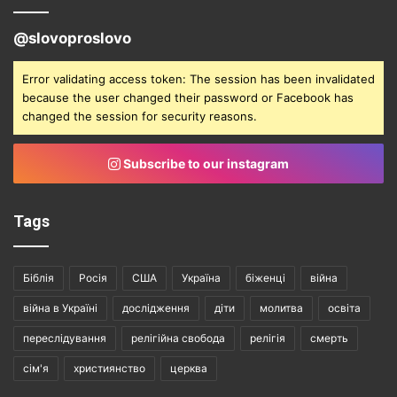
@slovoproslovo
Error validating access token: The session has been invalidated
because the user changed their password or Facebook has
changed the session for security reasons.
Subscribe to our instagram
Tags
Біблія
Росія
США
Україна
біженці
війна
війна в Україні
дослідження
діти
молитва
освіта
переслідування
релігійна свобода
релігія
смерть
сім'я
християнство
церква