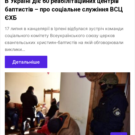
В Україні діє 60 реабілітаційних центрів
баптистів – про соціальне служіння ВСЦ
ЄХБ
17 липня в канцелярії в Ірпені відбулася зустріч команди
соціального комітету Всеукраїнського союзу церков
євангельських християн-баптистів на якій обговорювали
виклики…
Детальніше