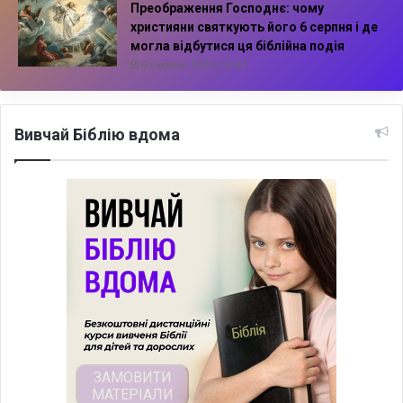
Преображення Господнє: чому
християни святкують його 6 серпня і де
могла відбутися ця біблійна подія
6 Серпня, 2026, 13:42
Вивчай Біблію вдома