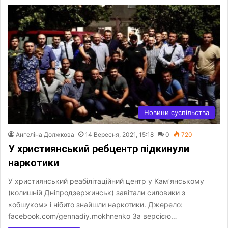
Новини суспільства
Ангеліна Должкова
14 Вересня, 2021, 15:18
0
720
У християнський ребцентр підкинули
наркотики
У християнський реабілітаційний центр у Кам’янському
(колишній Дніпродзержинськ) завітали силовики з
«обшуком» і нібито знайшли наркотики. Джерело:
facebook.com/gennadiy.mokhnenko За версією…