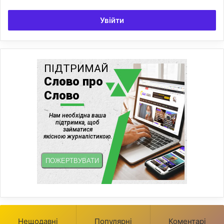
Увійти
Нещодавні
Популярні
Коментарі