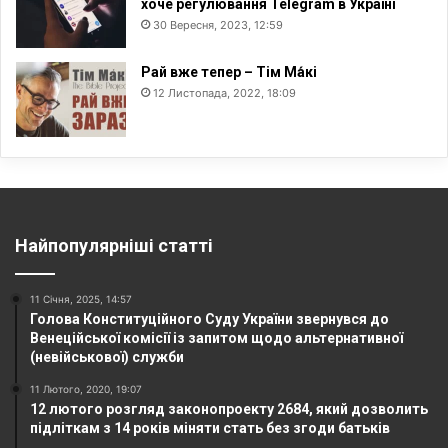
хоче регулювання Telegram в Україні
30 Вересня, 2023, 12:59
Рай вже тепер – Тім Ма́кі
12 Листопада, 2022, 18:09
Найпопулярніші статті
11 Січня, 2025, 14:57
Голова Конституційного Суду України звернувся до
Венеційської комісії із запитом щодо альтернативної
(невійськової) служби
11 Лютого, 2020, 19:07
12 лютого розгляд законопроекту 2684, який дозволить
підліткам з 14 років міняти стать без згоди батьків