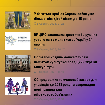
У багатьох країнах Європи собак уже
більше, ніж дітей віком до 15 років
8 Серпня, 2026, 21:28
ВРЦіРО закликала християн і віруючих
усього світу молитися за Україну 24
серпня
8 Серпня, 2026, 20:47
Росія пошкодила майже 2 тисячі
пам’яток культурної спадщини України —
Мінкультури
6 Серпня, 2026, 14:10
ЄС продовжив тимчасовий захист для
українців до 2028 року та запровадив
нові правила для
військовозобов’язаних
6 Серпня, 2026, 13:57