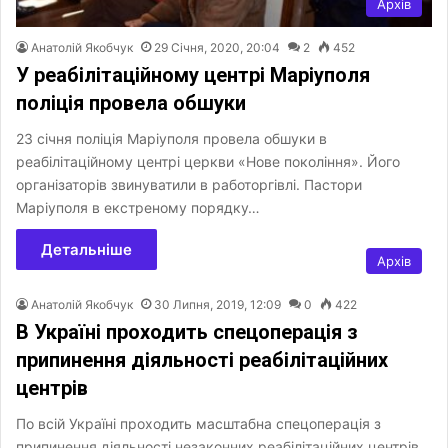
Архів
Анатолій Якобчук
29 Січня, 2020, 20:04
2
452
У реабілітаційному центрі Маріуполя
поліція провела обшуки
23 січня поліція Маріуполя провела обшуки в
реабілітаційному центрі церкви «Нове покоління». Його
організаторів звинуватили в работоргівлі. Пастори
Маріуполя в екстреному порядку…
Детальніше
Архів
Анатолій Якобчук
30 Липня, 2019, 12:09
0
422
В Україні проходить спецоперація з
припинення діяльності реабілітаційних
центрів
По всій Україні проходить масштабна спецоперація з
припинення діяльності незаконних реабілітаційних центрів.