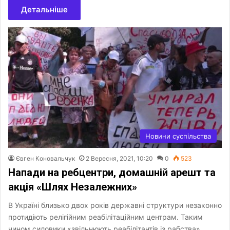
Детальніше
Новини суспільства
Євген Коновальчук
2 Вересня, 2021, 10:20
0
523
Напади на ребцентри, домашній арешт та
акція «Шлях Незалежних»
В Україні близько двох років державні структури незаконно
протидіють релігійним реабілітаційним центрам. Таким
чином силовики «звільнюють реабілітантів із рабства».