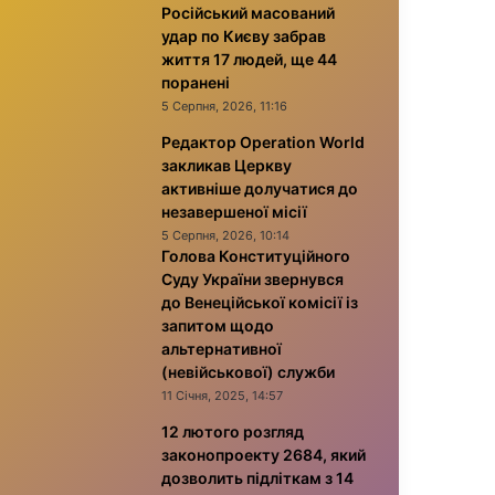
Російський масований
удар по Києву забрав
життя 17 людей, ще 44
поранені
5 Серпня, 2026, 11:16
Редактор Operation World
закликав Церкву
активніше долучатися до
незавершеної місії
5 Серпня, 2026, 10:14
Голова Конституційного
Суду України звернувся
до Венеційської комісії із
запитом щодо
альтернативної
(невійськової) служби
11 Січня, 2025, 14:57
12 лютого розгляд
законопроекту 2684, який
дозволить підліткам з 14