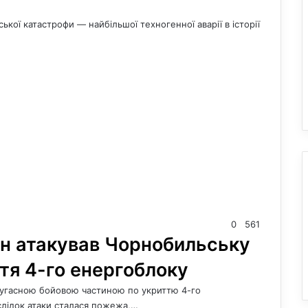
ької катастрофи — найбільшої техногенної аварії в історії
0
561
он атакував Чорнобильську
тя 4-го енергоблоку
з фугасною бойовою частиною по укриттю 4-го
слідок атаки сталася пожежа,…