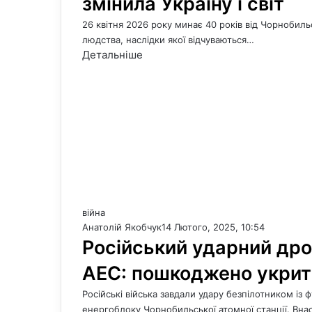
змінила Україну і світ
26 квітня 2026 року минає 40 років від Чорнобильс
людства, наслідки якої відчуваються…
Детальніше
війна
Анатолій Якобчук
14 Лютого, 2025, 10:54
Російський ударний др
АЕС: пошкоджено укрит
Російські війська завдали удару безпілотником і
енергоблоку Чорнобильської атомної станції. Вна