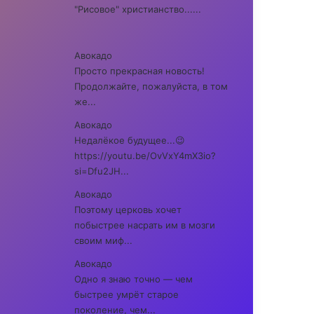
"Рисовое" христианство......
Авокадо
Просто прекрасная новость!
Продолжайте, пожалуйста, в том
же...
Авокадо
Недалёкое будущее...😉
https://youtu.be/OvVxY4mX3io?
si=Dfu2JH...
Авокадо
Поэтому церковь хочет
побыстрее насрать им в мозги
своим миф...
Авокадо
Одно я знаю точно — чем
быстрее умрёт старое
поколение, чем...