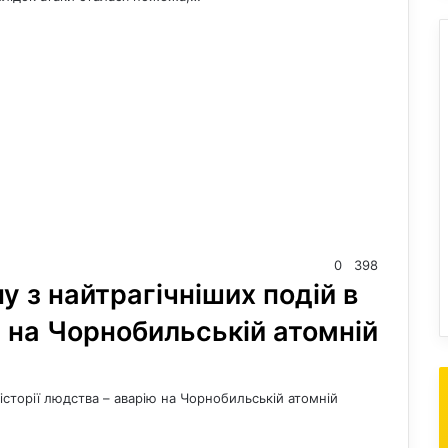
0
398
ну з найтрагічніших подій в
ю на Чорнобильській атомній
в історії людства – аварію на Чорнобильській атомній