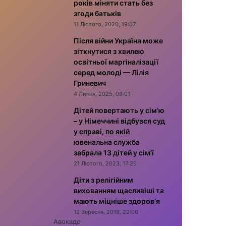
років міняти стать без
згоди батьків
11 Лютого, 2020, 19:07
Після війни Україна може
зіткнутися з хвилею
освітньої маргіналізації
серед молоді — Лілія
Гриневич
4 Липня, 2025, 08:01
Дітей повертають у сім’ю
– у Німеччині відбувся суд
у справі, по якій
ювенальна служба
забрала 13 дітей у сім’ї
21 Лютого, 2023, 17:29
Діти з релігійним
вихованням щасливіші та
мають міцніше здоров’я
12 Вересня, 2019, 22:06
Авокадо