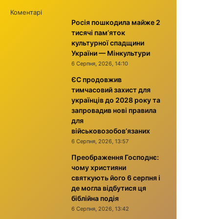
Коментарі
Росія пошкодила майже 2
тисячі пам’яток
культурної спадщини
України — Мінкультури
6 Серпня, 2026, 14:10
ЄС продовжив
тимчасовий захист для
українців до 2028 року та
запровадив нові правила
для
військовозобов’язаних
6 Серпня, 2026, 13:57
Преображення Господнє:
чому християни
святкують його 6 серпня і
де могла відбутися ця
біблійна подія
6 Серпня, 2026, 13:42