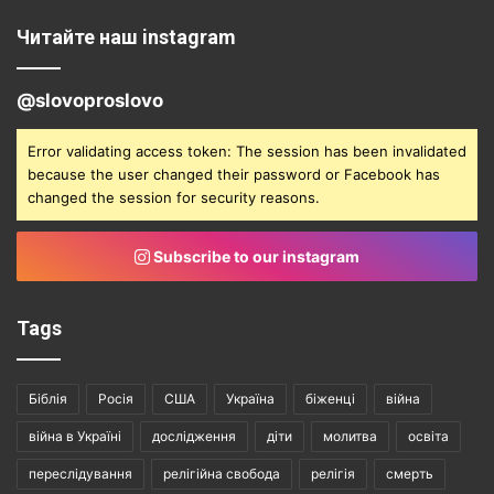
Читайте наш instagram
@slovoproslovo
Error validating access token: The session has been invalidated
because the user changed their password or Facebook has
changed the session for security reasons.
Subscribe to our instagram
Tags
Біблія
Росія
США
Україна
біженці
війна
війна в Україні
дослідження
діти
молитва
освіта
переслідування
релігійна свобода
релігія
смерть