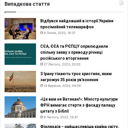
Випадкова стаття
Відбувся найдовший в історії України
просімейний телемарафон
9 Липня, 2020, 16:37
СЄА, ЄЄА та РЄПЦУ оприлюднили
спільну заяву з приводу річниці
російського вторгнення
27 Лютого, 2023, 20:02
З Ірану тікають троє християн, яким
загрожує 35 років ув'язнення
14 Вересня, 2020, 09:56
«Це вам не Ватикан!»: Міністр культури
ФРН вимагає стерти з фасаду палацу
цитату з Біблії
9 Лютого, 2022, 13:47
Фінляндія − найщасливіша країна світу,