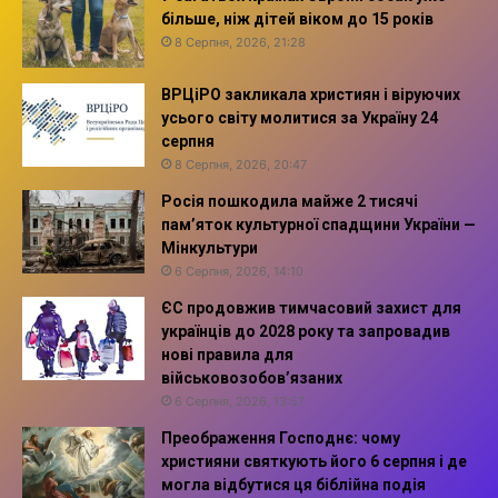
більше, ніж дітей віком до 15 років
8 Серпня, 2026, 21:28
ВРЦіРО закликала християн і віруючих
усього світу молитися за Україну 24
серпня
8 Серпня, 2026, 20:47
Росія пошкодила майже 2 тисячі
пам’яток культурної спадщини України —
Мінкультури
6 Серпня, 2026, 14:10
ЄС продовжив тимчасовий захист для
українців до 2028 року та запровадив
нові правила для
військовозобов’язаних
6 Серпня, 2026, 13:57
Преображення Господнє: чому
християни святкують його 6 серпня і де
могла відбутися ця біблійна подія