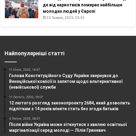
де від наркотиків помирає найбільше
молодих людей у Європі
23 Травня, 2023, 23:30
Найпопулярніші статті
11 Січня, 2025, 14:57
Голова Конституційного Суду України звернувся до
Венеційської комісії із запитом щодо альтернативної
(невійськової) служби
11 Лютого, 2020, 19:07
12 лютого розгляд законопроекту 2684, який дозволить
підліткам з 14 років міняти стать без згоди батьків
4 Липня, 2025, 08:01
Після війни Україна може зіткнутися з хвилею освітньої
маргіналізації серед молоді — Лілія Гриневич