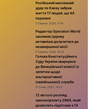
Російський масований
удар по Києву забрав
життя 17 людей, ще 44
поранені
5 Серпня, 2026, 11:16
Редактор Operation World
закликав Церкву
активніше долучатися до
незавершеної місії
5 Серпня, 2026, 10:14
Голова Конституційного
Суду України звернувся
до Венеційської комісії із
запитом щодо
альтернативної
(невійськової) служби
11 Січня, 2025, 14:57
12 лютого розгляд
законопроекту 2684, який
дозволить підліткам з 14