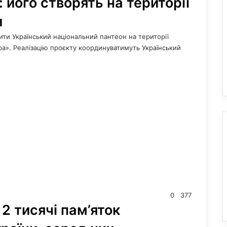
 його створять на території
и
тити Український національний пантеон на території
а». Реалізацію проєкту координуватимуть Український
0
377
2 тисячі пам’яток