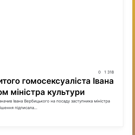
0
1 318
итого гомосексуаліста Івана
м міністра культури
изначив Івана Вербицького на посаду заступника міністра
 рішення підписала…