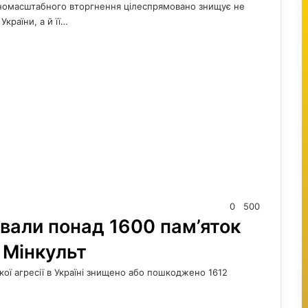
вномасштабного вторгнення цілеспрямовано знищує не
країни, а й її…
0
500
ували понад 1600 пам’яток
 Мінкульт
кої агресії в Україні знищено або пошкоджено 1612