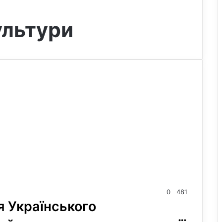
ультури
0
481
я Українського