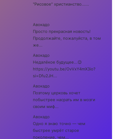
"Рисовое" христианство......
Авокадо
Просто прекрасная новость!
Продолжайте, пожалуйста, в том
же...
Авокадо
Недалёкое будущее...😉
https://youtu.be/OvVxY4mX3io?
si=Dfu2JH...
Авокадо
Поэтому церковь хочет
побыстрее насрать им в мозги
своим миф...
Авокадо
Одно я знаю точно — чем
быстрее умрёт старое
поколение, чем...