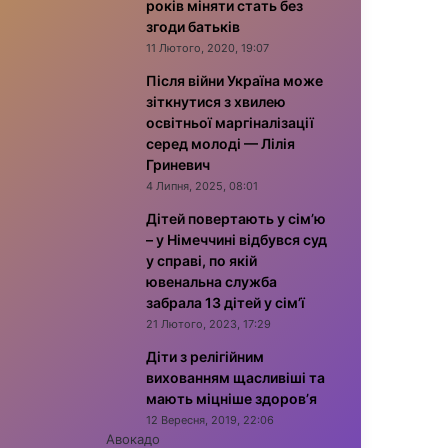
років міняти стать без
згоди батьків
11 Лютого, 2020, 19:07
Після війни Україна може
зіткнутися з хвилею
освітньої маргіналізації
серед молоді — Лілія
Гриневич
4 Липня, 2025, 08:01
Дітей повертають у сім’ю
– у Німеччині відбувся суд
у справі, по якій
ювенальна служба
забрала 13 дітей у сім’ї
21 Лютого, 2023, 17:29
Діти з релігійним
вихованням щасливіші та
мають міцніше здоров’я
12 Вересня, 2019, 22:06
Авокадо