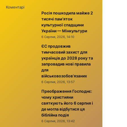
Коментарі
Росія пошкодила майже 2
тисячі пам’яток
культурної спадщини
України — Мінкультури
6 Серпня, 2026, 14:10
ЄС продовжив
тимчасовий захист для
українців до 2028 року та
запровадив нові правила
для
військовозобов’язаних
6 Серпня, 2026, 13:57
Преображення Господнє:
чому християни
святкують його 6 серпня і
де могла відбутися ця
біблійна подія
6 Серпня, 2026, 13:42