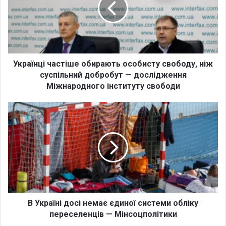
ї
н
ц
і
ч
а
Українці частіше обирають особисту свободу, ніж
с
суспільний добробут — дослідження
т
Міжнародного інституту свободи
і
ш
В
е
У
о
к
б
р
и
а
р
ї
а
н
ю
і
т
д
ь
о
В Україні досі немає єдиної системи обліку
о
с
переселенців — Мінсоцполітики
с
і