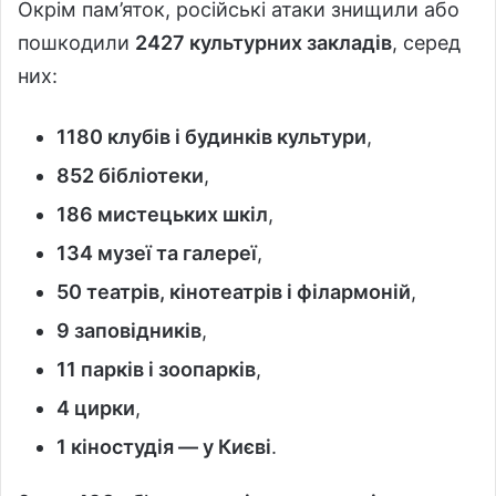
Окрім пам’яток, російські атаки знищили або
пошкодили
2427 культурних закладів
, серед
них:
1180 клубів і будинків культури
,
852 бібліотеки
,
186 мистецьких шкіл
,
134 музеї та галереї
,
50 театрів, кінотеатрів і філармоній
,
9 заповідників
,
11 парків і зоопарків
,
4 цирки
,
1 кіностудія — у Києві
.