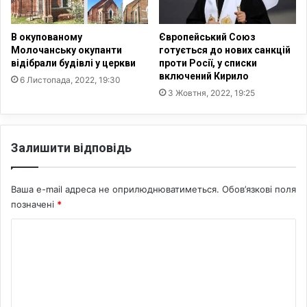
і
і
л
к
ь
у
В окупованому
Європейський Союз
н
п
Молочанську окупанти
готується до нових санкцій
и
відібрали будівлі у церкви
проти Росії, у списки
е
включений Кирило
й
р
6 Листопада, 2022, 19:30
д
е
3 Жовтня, 2022, 19:25
о
с
б
е
р
л
Залишити відповідь
о
е
б
н
у
ц
Ваша e-mail адреса не оприлюднюватиметься.
Обов’язкові поля
т
і
позначені
*
—
в
д
—
К
о
М
с
о
і
л
н
м
і
с
е
д
о
ж