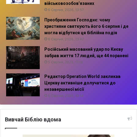
військовозобов’язаних
6 Серпня, 2026, 13:57
Преображення Господнє: чому
християни святкують його 6 серпня і де
могла відбутися ця біблійна подія
6 Серпня, 2026, 13:42
Російський масований удар по Києву
забрав життя 17 людей, ще 44 поранені
5 Серпня, 2026, 11:16
Редактор Operation World закликав
Церкву активніше долучатися до
незавершеної місії
5 Серпня, 2026, 10:14
Вивчай Біблію вдома