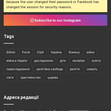
because the user changed their password or Facebook has
changed the session for security reasons.
Subscribe to our instagram
Tags
Біблія
Росія
США
Україна
біженці
війна
війна в Україні
дослідження
діти
молитва
освіта
переслідування
релігійна свобода
релігія
смерть
сім'я
християнство
церква
Адреса редакції