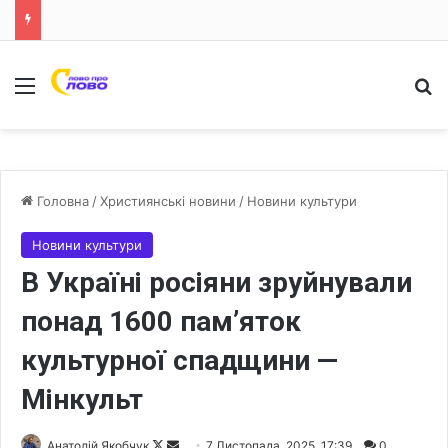
Меню
Ш
Головна
/
Християнські новини
/
Новини культури
Новини культури
В Україні росіяни зруйнували
понад 1600 пам’яток
культурної спадщини —
Мінкульт
Анатолій Якобчук
F
S
7 Листопада, 2025, 17:39
0