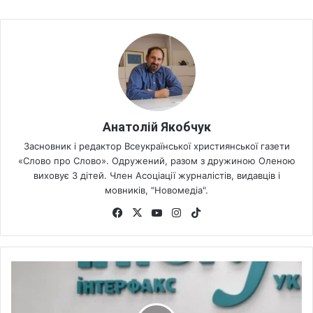
Анатолій Якобчук
Засновник і редактор Всеукраїнської християнської газети
«Слово про Слово». Одружений, разом з дружиною Оленою
виховує 3 дітей. Член Асоціації журналістів, видавців і
мовників, "Новомедіа".
Fa
X
Yo
Ins
Tik
ce
uT
tag
To
bo
ub
ra
k
ok
e
m
У
к
р
а