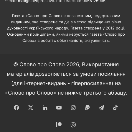
E-mail: mail@slovoproslovo.info Телефон: 0966126096
Газета «Слово про Слово» є незалежним, недержавним
виданням, яке створене та діє з метою підвищення рівня
духовності українського народу. Газета створена у 2012 році.
Основними принципами, якими керується газета «Слово про
Слово» в роботі є об’єктивність, актуальність.
© Слово про Слово 2026, Використання
матеріалів дозволяється за умови посилання
(для інтернет-видань - гіперпосилання) на
«Слово про Слово» не нижче третього абзацу.
Facebook
X
LinkedIn
YouTube
Instagram
Paypal
Telegram
TikT
Patreon
Viber