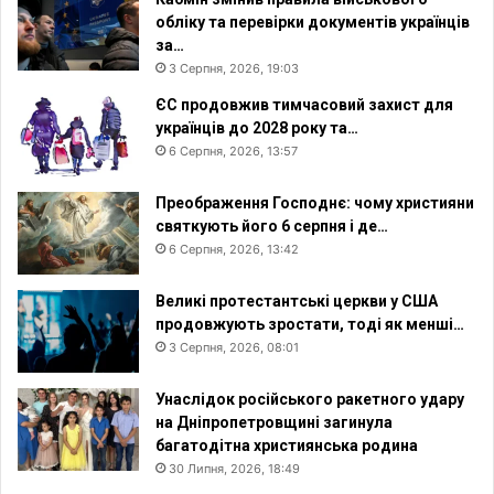
т
обліку та перевірки документів українців
у
за…
т
3 Серпня, 2026, 19:03
у
ЄС продовжив тимчасовий захист для
с
українців до 2028 року та…
в
6 Серпня, 2026, 13:57
о
б
о
Преображення Господнє: чому християни
д
святкують його 6 серпня і де…
и
6 Серпня, 2026, 13:42
Великі протестантські церкви у США
продовжують зростати, тоді як менші…
3 Серпня, 2026, 08:01
Унаслідок російського ракетного удару
на Дніпропетровщині загинула
багатодітна християнська родина
30 Липня, 2026, 18:49