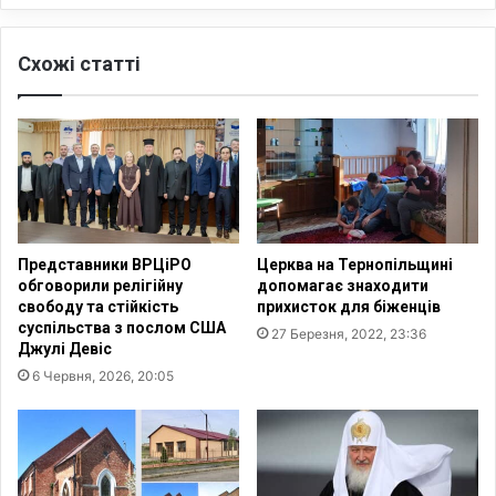
о
н
б
е
и
Схожі статті
м
с
а
т
є
у
є
с
д
в
и
о
н
б
о
о
ї
Представники ВРЦіРО
Церква на Тернопільщині
д
с
обговорили релігійну
допомагає знаходити
у
и
свободу та стійкість
прихисток для біженців
,
с
суспільства з послом США
27 Березня, 2022, 23:36
н
т
Джулі Девіс
і
е
6 Червня, 2026, 20:05
ж
м
с
и
у
о
с
б
п
л