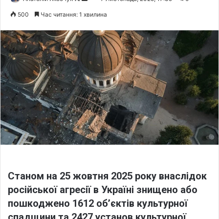
o
e
500
Час читання: 1 хвилина
l
n
l
d
o
a
w
n
o
e
n
m
X
a
i
l
Станом на 25 жовтня 2025 року внаслідок
російської агресії в Україні
знищено або
пошкоджено 1612 об’єктів культурної
спадщини
та
2427 установ культурної