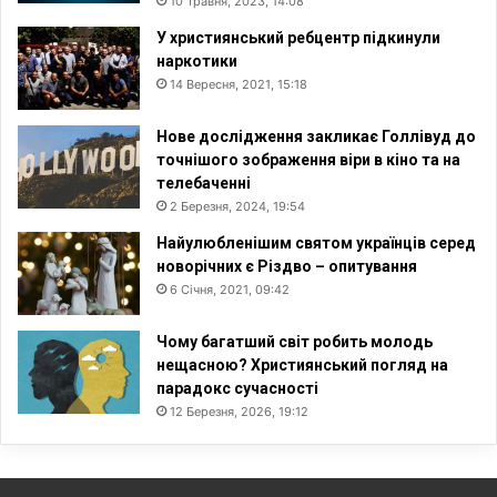
10 Травня, 2023, 14:08
У християнський ребцентр підкинули
наркотики
14 Вересня, 2021, 15:18
Нове дослідження закликає Голлівуд до
точнішого зображення віри в кіно та на
телебаченні
2 Березня, 2024, 19:54
Найулюбленішим святом українців серед
новорічних є Різдво – опитування
6 Січня, 2021, 09:42
Чому багатший світ робить молодь
нещасною? Християнський погляд на
парадокс сучасності
12 Березня, 2026, 19:12