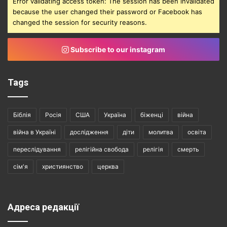
Error validating access token: The session has been invalidated
because the user changed their password or Facebook has
changed the session for security reasons.
Subscribe to our instagram
Tags
Біблія
Росія
США
Україна
біженці
війна
війна в Україні
дослідження
діти
молитва
освіта
переслідування
релігійна свобода
релігія
смерть
сім'я
християнство
церква
Адреса редакції