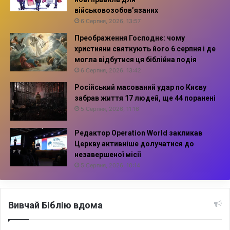
військовозобов’язаних
6 Серпня, 2026, 13:57
Преображення Господнє: чому
християни святкують його 6 серпня і де
могла відбутися ця біблійна подія
6 Серпня, 2026, 13:42
Російський масований удар по Києву
забрав життя 17 людей, ще 44 поранені
5 Серпня, 2026, 11:16
Редактор Operation World закликав
Церкву активніше долучатися до
незавершеної місії
5 Серпня, 2026, 10:14
Вивчай Біблію вдома