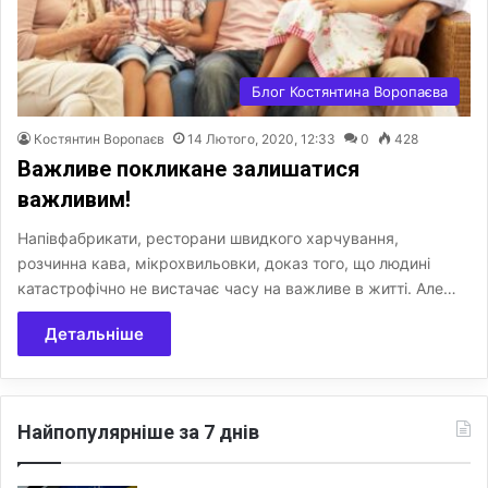
Блог Костянтина Воропаєва
Костянтин Воропаєв
14 Лютого, 2020, 12:33
0
428
Важливе покликане залишатися
важливим!
Напівфабрикати, ресторани швидкого харчування,
розчинна кава, мікрохвильовки, доказ того, що людині
катастрофічно не вистачає часу на важливе в житті. Але…
Детальніше
Найпопулярніше за 7 днів