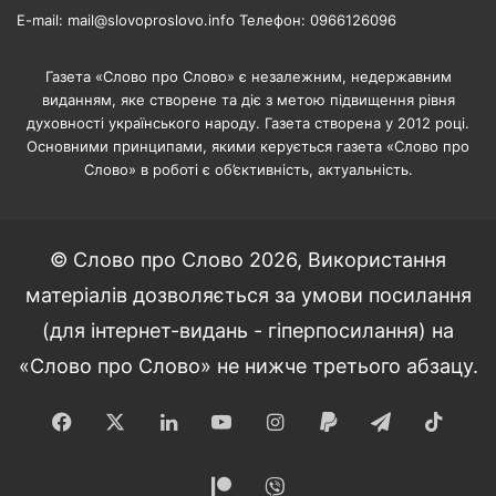
E-mail: mail@slovoproslovo.info Телефон: 0966126096
Газета «Слово про Слово» є незалежним, недержавним
виданням, яке створене та діє з метою підвищення рівня
духовності українського народу. Газета створена у 2012 році.
Основними принципами, якими керується газета «Слово про
Слово» в роботі є об’єктивність, актуальність.
© Слово про Слово 2026, Використання
матеріалів дозволяється за умови посилання
(для інтернет-видань - гіперпосилання) на
«Слово про Слово» не нижче третього абзацу.
Facebook
X
LinkedIn
YouTube
Instagram
Paypal
Telegram
TikT
Patreon
Viber