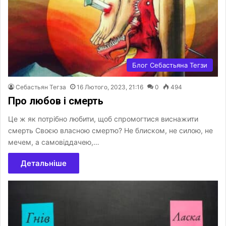
Блог Себастьяна Тегзи
Себастьян Тегза
16 Лютого, 2023, 21:16
0
494
Про любов і смерть
Це ж як потрібно любити, щоб спромогтися виснажити
смерть Своєю власною смертю? Не блиском, не силою, не
мечем, а самовіддачею,…
Детальніше