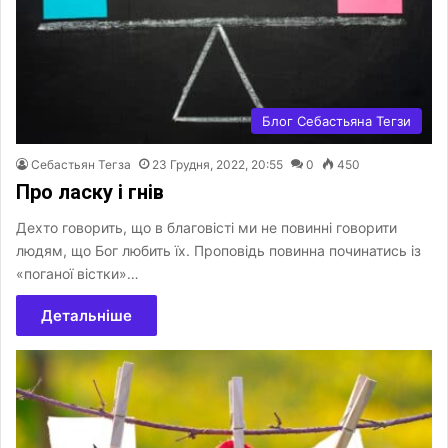
Блог Себастьяна Тегзи
Себастьян Тегза
23 Грудня, 2022, 20:55
0
450
Про ласку і гнів
Дехто говорить, що в благовісті ми не повинні говорити
людям, що Бог любить їх. Проповідь повинна починатись із
«поганої вістки»…
Детальніше