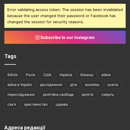
Error validating access token: The session has been invalidated
because the user changed their password or Facebook has
changed the session for security reasons.
Subscribe to our instagram
Tags
Біблія
Росія
США
Україна
біженці
війна
війна в Україні
дослідження
діти
молитва
освіта
переслідування
релігійна свобода
релігія
смерть
сім'я
християнство
церква
Адреса редакції