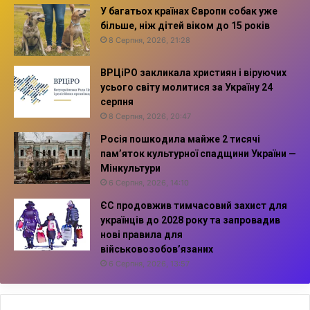
У багатьох країнах Європи собак уже
більше, ніж дітей віком до 15 років
8 Серпня, 2026, 21:28
ВРЦіРО закликала християн і віруючих
усього світу молитися за Україну 24
серпня
8 Серпня, 2026, 20:47
Росія пошкодила майже 2 тисячі
пам’яток культурної спадщини України —
Мінкультури
6 Серпня, 2026, 14:10
ЄС продовжив тимчасовий захист для
українців до 2028 року та запровадив
нові правила для
військовозобов’язаних
6 Серпня, 2026, 13:57