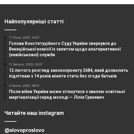
Найпопулярніші статті
11 Січня, 2025, 14:57
Голова Конституційного Суду України звернувся до
Венеційської комісії із запитом щодо альтернативної
(невійськової) служби
11 Лютого, 2020, 19:07
12 лютого розгляд законопроекту 2684, який дозволить
підліткам з 14 років міняти стать без згоди батьків
4 Липня, 2025, 08:01
Після війни Україна може зіткнутися з хвилею освітньої
маргіналізації серед молоді — Лілія Гриневич
Читайте наш instagram
@slovoproslovo