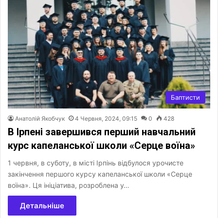
Баптисти
Анатолій Якобчук
4 Червня, 2024, 09:15
0
428
В Ірпені завершився перший навчальний
курс капеланської школи «Серце воїна»
1 червня, в суботу, в місті Ірпінь відбулося урочисте
закінчення першого курсу капеланської школи «Серце
воїна». Ця ініціатива, розроблена у…
Детальніше