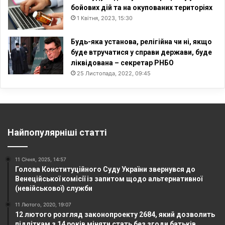
бойових дій та на окупованих територіях
1 Квітня, 2023, 15:30
Будь-яка установа, релігійна чи ні, якщо
буде втручатися у справи держави, буде
ліквідована – секретар РНБО
25 Листопада, 2022, 09:45
Найпопулярніші статті
11 Січня, 2025, 14:57
Голова Конституційного Суду України звернувся до
Венеційської комісії із запитом щодо альтернативної
(невійськової) служби
11 Лютого, 2020, 19:07
12 лютого розгляд законопроекту 2684, який дозволить
підліткам з 14 років міняти стать без згоди батьків