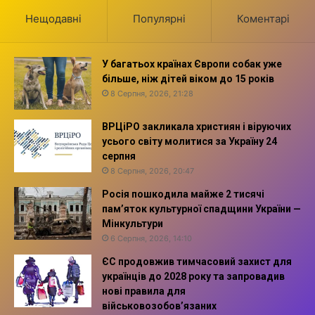
Нещодавні
Популярні
Коментарі
У багатьох країнах Європи собак уже
більше, ніж дітей віком до 15 років
8 Серпня, 2026, 21:28
ВРЦіРО закликала християн і віруючих
усього світу молитися за Україну 24
серпня
8 Серпня, 2026, 20:47
Росія пошкодила майже 2 тисячі
пам’яток культурної спадщини України —
Мінкультури
6 Серпня, 2026, 14:10
ЄС продовжив тимчасовий захист для
українців до 2028 року та запровадив
нові правила для
військовозобов’язаних