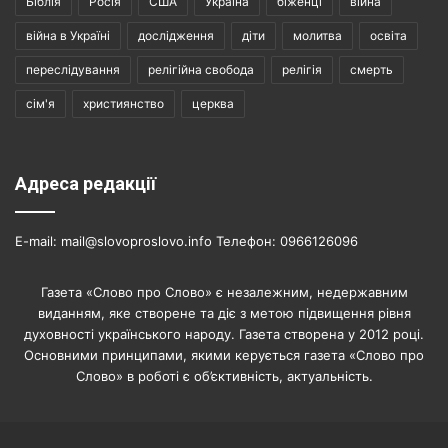
Біблія
Росія
США
Україна
біженці
війна
війна в Україні
дослідження
діти
молитва
освіта
переслідування
релігійна свобода
релігія
смерть
сім'я
християнство
церква
Адреса редакції
E-mail: mail@slovoproslovo.info Телефон: 0966126096
Газета «Слово про Слово» є незалежним, недержавним
виданням, яке створене та діє з метою підвищення рівня
духовності українського народу. Газета створена у 2012 році.
Основними принципами, якими керується газета «Слово про
Слово» в роботі є об’єктивність, актуальність.