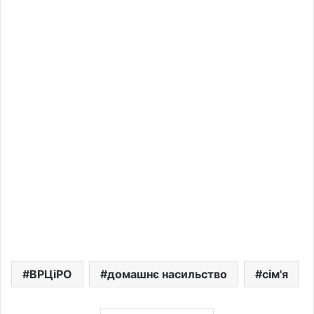
ВРЦіРО
домашнє насильство
сім'я