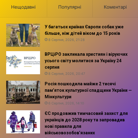
Нещодавні
Популярні
Коментарі
У багатьох країнах Європи собак уже
більше, ніж дітей віком до 15 років
8 Серпня, 2026, 21:28
ВРЦіРО закликала християн і віруючих
усього світу молитися за Україну 24
серпня
8 Серпня, 2026, 20:47
Росія пошкодила майже 2 тисячі
пам’яток культурної спадщини України —
Мінкультури
6 Серпня, 2026, 14:10
ЄС продовжив тимчасовий захист для
українців до 2028 року та запровадив
нові правила для
військовозобов’язаних