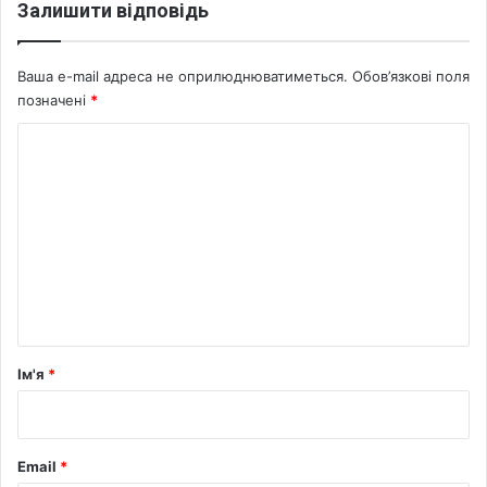
Залишити відповідь
ї
з
а
Ваша e-mail адреса не оприлюднюватиметься.
Обов’язкові поля
2
позначені
*
р
о
К
к
о
и
м
е
н
т
а
р
Ім'я
*
*
Email
*