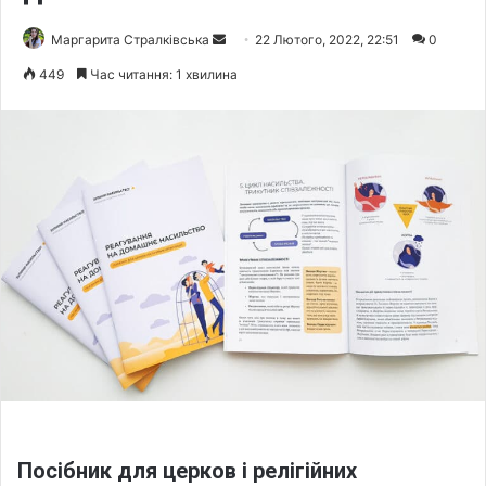
Маргарита Стралківська
S
22 Лютого, 2022, 22:51
0
e
449
Час читання: 1 хвилина
n
d
a
n
e
m
a
i
l
Посібник для церков і релігійних