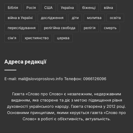
Біблія
Росія
США
Україна
біженці
війна
війна в Україні
дослідження
діти
молитва
освіта
переслідування
релігійна свобода
релігія
смерть
сім'я
християнство
церква
Адреса редакції
E-mail: mail@slovoproslovo.info Телефон: 0966126096
Газета «Слово про Слово» є незалежним, недержавним
виданням, яке створене та діє з метою підвищення рівня
духовності українського народу. Газета створена у 2012 році.
Основними принципами, якими керується газета «Слово про
Слово» в роботі є об’єктивність, актуальність.