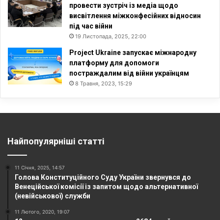
провести зустріч із медіа щодо
висвітлення міжконфесійних відносин
під час війни
19 Листопада, 2025, 22:00
Project Ukraine запускає міжнародну
платформу для допомоги
постраждалим від війни українцям
8 Травня, 2023, 15:29
Найпопулярніші статті
11 Січня, 2025, 14:57
Голова Конституційного Суду України звернувся до
Венеційської комісії із запитом щодо альтернативної
(невійськової) служби
11 Лютого, 2020, 19:07