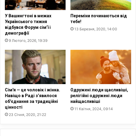
и
в
с
о
У Вашингтоні в межах
Переміни починаються від
т
з
Українського тижня
тебе!
а
р
відбувся Форум сім’ї і
13 Березня, 2020, 14:00
т
о
демографії
и
с
9 Лютого, 2026, 19:39
а
л
р
о
м
н
і
а
ю
3
н
8
а
Д
%
Сім'я — це чоловік і жінка.
Одружені люди щасливіші,
о
у
Навіщо в Раді з’явилося
релігійні одружені люди
н
Ф
об'єднання за традицiйні
найщасливіші
б
цінності
р
11 Квітня, 2024, 09:14
а
а
23 Січня, 2020, 21:22
с
н
і
ц
і