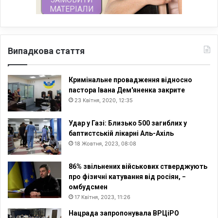
Випадкова стаття
Кримінальне провадження відносно
пастора Івана Дем'яненка закрите
23 Квітня, 2020, 12:35
Удар у Газі: Близько 500 загиблих у
баптистській лікарні Аль-Ахіль
18 Жовтня, 2023, 08:08
86% звільнених військових стверджують
про фізичні катування від росіян, −
омбудсмен
17 Квітня, 2023, 11:26
Нацрада запропонувала ВРЦіРО