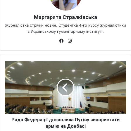
Маргарита Стралківська
Журналістка стрічки новин. Студентка 4-го курсу журналістики
в Українському гуманітарному інституті.
Fa
Ins
ce
tag
bo
ra
ok
m
Р
а
д
а
Ф
е
д
е
р
а
Рада Федерації дозволила Путіну використати
ц
армію на Донбасі