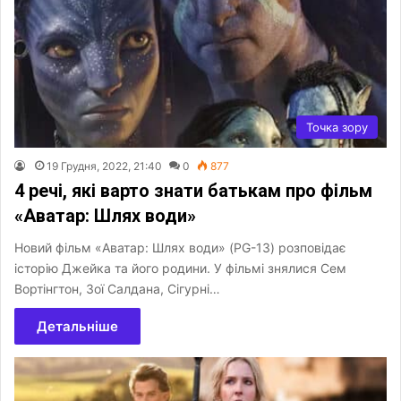
Точка зору
19 Грудня, 2022, 21:40
0
877
4 речі, які варто знати батькам про фільм
«Аватар: Шлях води»
Новий фільм «Аватар: Шлях води» (PG-13) розповідає
історію Джейка та його родини. У фільмі знялися Сем
Вортінгтон, Зої Салдана, Сігурні…
Детальніше