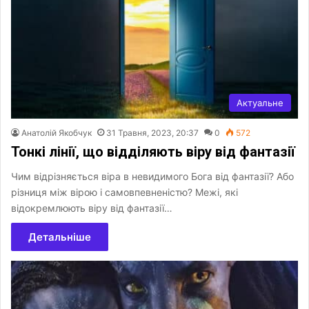
Актуальне
Анатолій Якобчук
31 Травня, 2023, 20:37
0
572
Тонкі лінії, що відділяють віру від фантазії
Чим відрізняється віра в невидимого Бога від фантазії? Або
різниця між вірою і самовпевненістю? Межі, які
відокремлюють віру від фантазії…
Детальніше