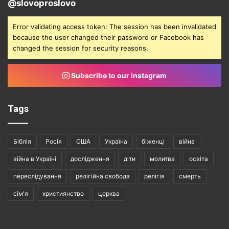
@slovoproslovo
Error validating access token: The session has been invalidated
because the user changed their password or Facebook has
changed the session for security reasons.
Subscribe to our instagram
Tags
Біблія
Росія
США
Україна
біженці
війна
війна в Україні
дослідження
діти
молитва
освіта
переслідування
релігійна свобода
релігія
смерть
сім'я
християнство
церква