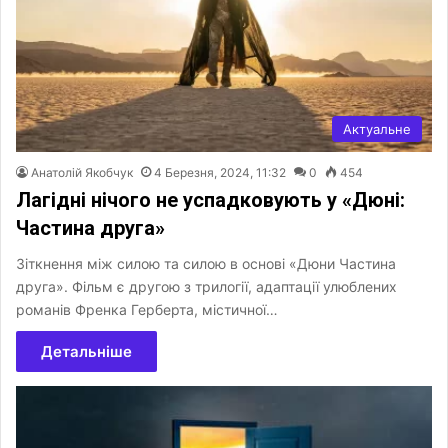
Актуальне
Анатолій Якобчук
4 Березня, 2024, 11:32
0
454
Лагідні нічого не успадковують у «Дюні:
Частина друга»
Зіткнення між силою та силою в основі «Дюни Частина
друга». Фільм є другою з трилогії, адаптації улюблених
романів Френка Герберта, містичної…
Детальніше