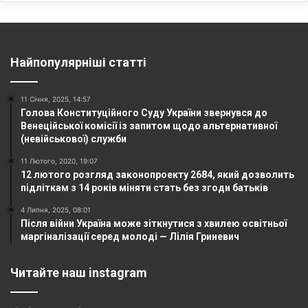
Найпопулярніші статті
11 Січня, 2025, 14:57
Голова Конституційного Суду України звернувся до
Венеційської комісії із запитом щодо альтернативної
(невійськової) служби
11 Лютого, 2020, 19:07
12 лютого розгляд законопроекту 2684, який дозволить
підліткам з 14 років міняти стать без згоди батьків
4 Липня, 2025, 08:01
Після війни Україна може зіткнутися з хвилею освітньої
маргіналізації серед молоді — Лілія Гриневич
Читайте наш instagram