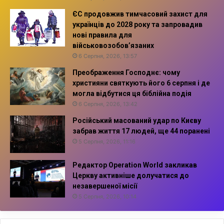
ЄС продовжив тимчасовий захист для
українців до 2028 року та запровадив
нові правила для
військовозобов’язаних
6 Серпня, 2026, 13:57
Преображення Господнє: чому
християни святкують його 6 серпня і де
могла відбутися ця біблійна подія
6 Серпня, 2026, 13:42
Російський масований удар по Києву
забрав життя 17 людей, ще 44 поранені
5 Серпня, 2026, 11:16
Редактор Operation World закликав
Церкву активніше долучатися до
незавершеної місії
5 Серпня, 2026, 10:14