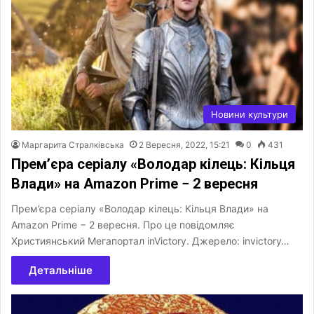
Новини культури
Маргарита Стралківська
2 Вересня, 2022, 15:21
0
431
Прем’єра серіалу «Володар кілець: Кільця
Влади» на Amazon Prime − 2 вересня
Прем’єра серіалу «Володар кілець: Кільця Влади» на
Amazon Prime − 2 вересня. Про це повідомляє
Християнський Мегапортал inVictory. Джерело: invictory…
Детальніше