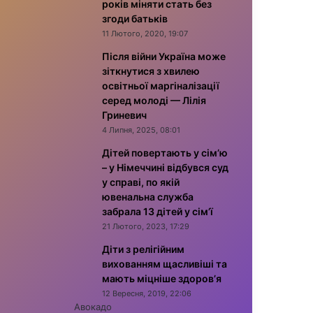
років міняти стать без
згоди батьків
11 Лютого, 2020, 19:07
Після війни Україна може
зіткнутися з хвилею
освітньої маргіналізації
серед молоді — Лілія
Гриневич
4 Липня, 2025, 08:01
Дітей повертають у сім’ю
– у Німеччині відбувся суд
у справі, по якій
ювенальна служба
забрала 13 дітей у сім’ї
21 Лютого, 2023, 17:29
Діти з релігійним
вихованням щасливіші та
мають міцніше здоров’я
12 Вересня, 2019, 22:06
Авокадо