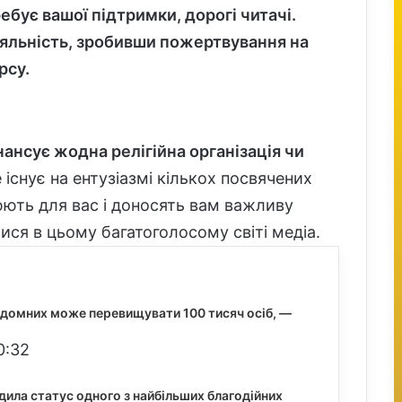
бує вашої підтримки, дорогі читачі.
яльність, зробивши пожертвування на
рсу.
нансує жодна релігійна організація чи
 існує на ентузіазмі кількох посвячених
ють для вас і доносять вам важливу
ся в цьому багатоголосому світі медіа.
бездомних може перевищувати 100 тисяч осіб, —
0:32
дила статус одного з найбільших благодійних