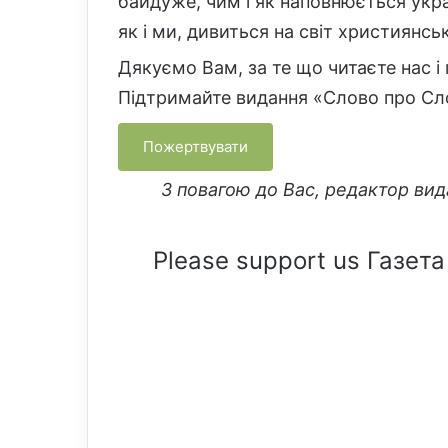
байдуже, чим і як наповнюється укра
як і ми, дивиться на світ християнс
Дякуємо Вам, за те що читаєте нас і
Підтримайте видання «Слово про Сл
Пожертвувати
З повагою до Вас, редактор ви
Please support us Газета