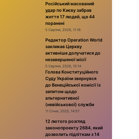
Російський масований
удар по Києву забрав
життя 17 людей, ще 44
поранені
5 Серпня, 2026, 11:16
Редактор Operation World
закликав Церкву
активніше долучатися до
незавершеної місії
5 Серпня, 2026, 10:14
Голова Конституційного
Суду України звернувся
до Венеційської комісії із
запитом щодо
альтернативної
(невійськової) служби
11 Січня, 2025, 14:57
12 лютого розгляд
законопроекту 2684, який
дозволить підліткам з 14