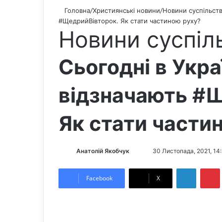
Головна
/
Християнські новини
/
Новини суспільст
#ЩедрийВівторок. Як стати частиною руху?
Новини суспіл
Сьогодні в Украї
відзначають #
Як стати части
Анатолій Якобчук
F
S
30 Листопада, 2021, 14
o
e
LinkedIn
Pintere
l
n
Facebook
X
l
d
o
a
w
n