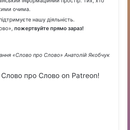
їнський інформаційний простір. Тих, хто
ькими очима.
 підтримуєте нашу діяльність.
ово»,
пожертвуйте прямо зараз!
дання «Слово про Слово» Анатолій Якобчук
 Слово про Слово on Patreon!