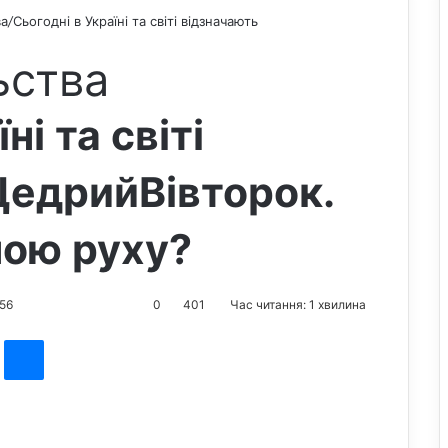
ва
/
Сьогодні в Україні та світі відзначають
ьства
ні та світі
ЩедрийВівторок.
ною руху?
:56
0
401
Час читання: 1 хвилина
st
Messenger