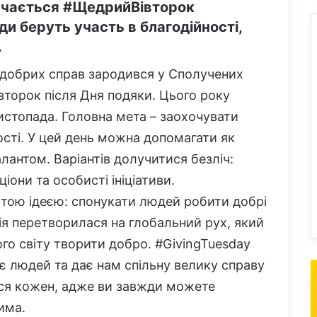
значається #ЩедрийВівторок
ди беруть участь в благодійності,
.
ь добрих справ зародився у Сполучених
второк після Дня подяки. Цього року
стопада. Головна мета – заохочувати
сті. У цей день можна допомагати як
алантом. Варіантів долучитися безліч:
они та особисті ініціативи.
стою ідеєю: спонукати людей робити добрі
дія перетворилася на глобальний рух, який
ого світу творити добро. #GivingTuesday
є людей та дає нам спільну велику справу
тися кожен, адже ви завжди можете
има.