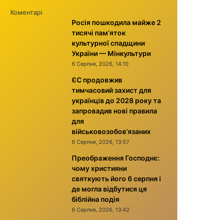
Коментарі
Росія пошкодила майже 2
тисячі пам’яток
культурної спадщини
України — Мінкультури
6 Серпня, 2026, 14:10
ЄС продовжив
тимчасовий захист для
українців до 2028 року та
запровадив нові правила
для
військовозобов’язаних
6 Серпня, 2026, 13:57
Преображення Господнє:
чому християни
святкують його 6 серпня і
де могла відбутися ця
біблійна подія
6 Серпня, 2026, 13:42