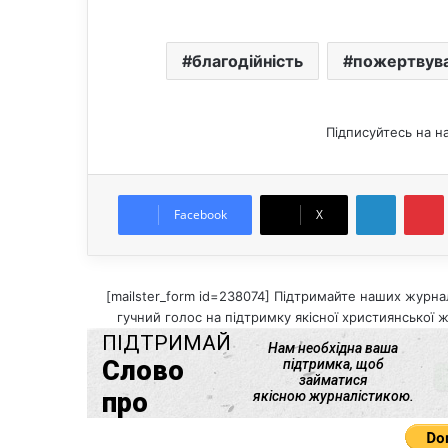
благодійність
пожертвув
Підписуйтесь на н
LinkedIn
Pintere
Facebook
X
[mailster_form id=238074] Підтримайте наших журнал
гучний голос на підтримку якісної християнської ж