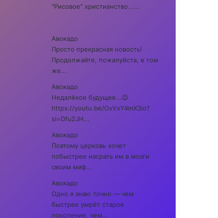
"Рисовое" христианство......
Авокадо
Просто прекрасная новость!
Продолжайте, пожалуйста, в том
же...
Авокадо
Недалёкое будущее...😉
https://youtu.be/OvVxY4mX3io?
si=Dfu2JH...
Авокадо
Поэтому церковь хочет
побыстрее насрать им в мозги
своим миф...
Авокадо
Одно я знаю точно — чем
быстрее умрёт старое
поколение, чем...