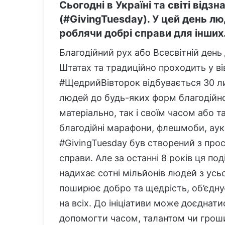
Сьогодні в Україні та світі від
(#GivingTuesday). У цей день лю
роблячи добрі справи для інших
Благодійний рух або Всесвітній ден
Штатах та традиційно проходить у ві
#ЩедрийВівторок відбувається 30 ли
людей до будь-яких форм благодійно
матеріально, так і своїм часом або т
благодійні марафони, флешмоби, аукці
#GivingTuesday був створений з про
справи. Але за останні 8 років ця по
надихає сотні мільйонів людей з усь
поширює добро та щедрість, об’єдну
на всіх. До ініціативи може доєдна
допомогти часом, талантом чи грош