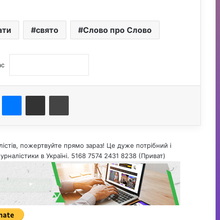
ати
свято
Слово про Слово
ас
st
Messenger
Поділитися електронною поштою
Друк
істів, пожертвуйте прямо зараз! Це дуже потрібний і
урналістики в Україні. 5168 7574 2431 8238 (Приват)