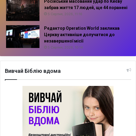
Російський масований удар по Києву
забрав життя 17 людей, ще 44 поранені
5 Серпня, 2026, 11:16
Редактор Operation World закликав
Церкву активніше долучатися до
незавершеної місії
5 Серпня, 2026, 10:14
Вивчай Біблію вдома