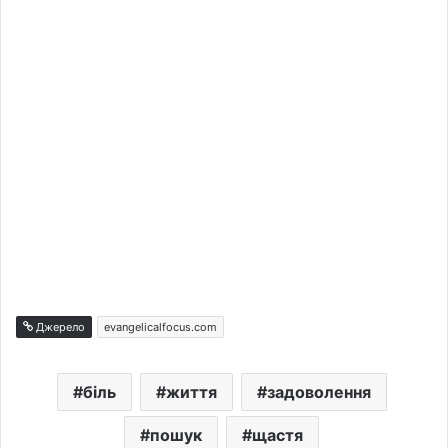
Джерело
evangelicalfocus.com
біль
життя
задоволення
пошук
щастя