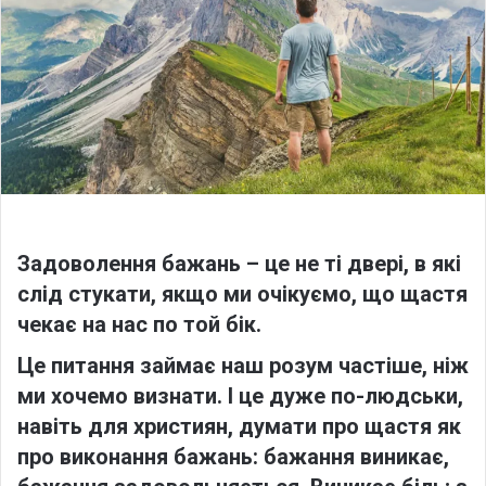
w
n
o
e
n
m
X
a
i
l
Задоволення бажань – це не ті двері, в які
слід стукати, якщо ми очікуємо, що щастя
чекає на нас по той бік.
Це питання займає наш розум частіше, ніж
ми хочемо визнати. І це дуже по-людськи,
навіть для християн, думати про щастя як
про виконання бажань: бажання виникає,