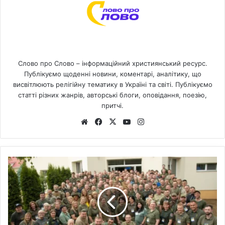
Слово про Слово – інформаційний християнський ресурс.
Публікуємо щоденні новини, коментарі, аналітику, що
висвітлюють релігійну тематику в Україні та світі. Публікуємо
статті різних жанрів, авторські блоги, оповідання, поезію,
притчі.
We
Fa
X
Yo
Ins
bsi
ce
uT
tag
te
bo
ub
ra
ok
e
m
В
І
р
п
е
н