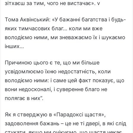
зітхаєш за тим, чого не вистачає». v
Тома Аквінський: «У бажанні багатства і будь-
яких тимчасових благ… коли ми вже
володіємо ними, ми зневажаємо їх і шукаємо
інших…
Причиною цього є те, що ми більше
усвідомлюємо їхню недостатність, коли
володіємо ними: і саме цей факт показує, що
вони недосконалі, і суверенне благо не
полягає в них”.
Як я стверджую в «Парадоксі щастя»,
задоволення бажань – це не ті двері, в які слід
стукати, якщо ми очікуємо, що щастя чекає