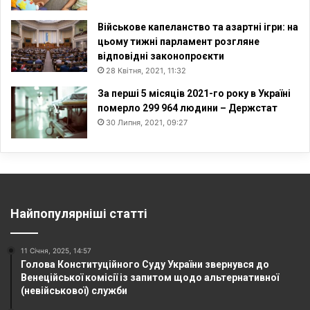
Військове капеланство та азартні ігри: на
цьому тижні парламент розгляне
відповідні законопроєкти
28 Квітня, 2021, 11:32
За перші 5 місяців 2021-го року в Україні
померло 299 964 людини – Держстат
30 Липня, 2021, 09:27
Найпопулярніші статті
11 Січня, 2025, 14:57
Голова Конституційного Суду України звернувся до
Венеційської комісії із запитом щодо альтернативної
(невійськової) служби