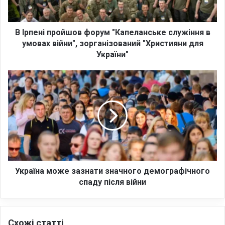
і
п
р
о
В Ірпені пройшов форум "Капеланське служіння в
й
умовах війни", зорганізований "Християни для
ш
України"
о
в
У
ф
к
о
р
р
а
у
ї
м
н
"
а
К
м
а
о
п
ж
Україна може зазнати значного демографічного
е
е
спаду після війни
л
з
а
а
н
з
с
Схожі статті
н