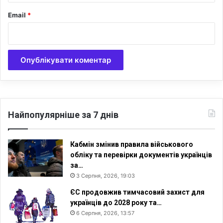
и
с
Email
*
т
и
я
н
и
д
л
я
У
Найпопулярніше за 7 днів
к
р
а
Кабмін змінив правила військового
ї
обліку та перевірки документів українців
н
за…
и
3 Серпня, 2026, 19:03
"
ЄС продовжив тимчасовий захист для
українців до 2028 року та…
6 Серпня, 2026, 13:57