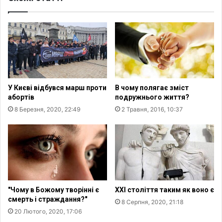
ь
а
к
т
е
и
с
з
л
н
у
а
ж
ч
і
н
У Києві відбувся марш проти
В чому полягає зміст
н
о
абортів
подружнього життя?
н
г
8 Березня, 2020, 22:49
2 Травня, 2016, 10:37
я
о
в
д
у
е
м
м
о
о
в
г
а
р
х
а
"Чому в Божому творінні є
ХХІ століття таким як воно є
в
ф
смерть і страждання?"
8 Серпня, 2020, 21:18
і
і
20 Лютого, 2020, 17:06
й
ч