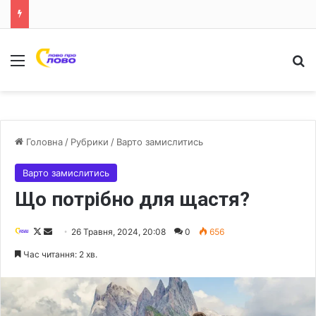
Меню
Ш
Головна
/
Рубрики
/
Варто замислитись
Варто замислитись
Що потрібно для щастя?
F
S
26 Травня, 2024, 20:08
0
656
o
e
Час читання: 2 хв.
l
n
l
d
o
a