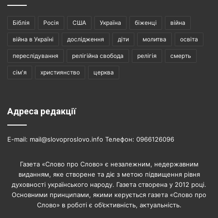
Біблія
Росія
США
Україна
біженці
війна
війна в Україні
дослідження
діти
молитва
освіта
переслідування
релігійна свобода
релігія
смерть
сім'я
християнство
церква
Адреса редакції
E-mail: mail@slovoproslovo.info Телефон: 0966126096
Газета «Слово про Слово» є незалежним, недержавним
виданням, яке створене та діє з метою підвищення рівня
духовності українського народу. Газета створена у 2012 році.
Основними принципами, якими керується газета «Слово про
Слово» в роботі є об’єктивність, актуальність.