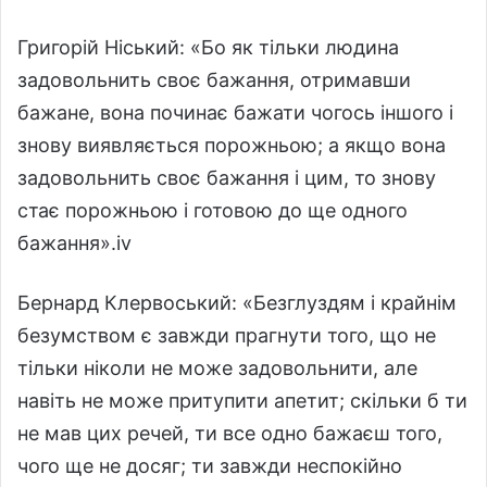
Григорій Ніський: «Бо як тільки людина
задовольнить своє бажання, отримавши
бажане, вона починає бажати чогось іншого і
знову виявляється порожньою; а якщо вона
задовольнить своє бажання і цим, то знову
стає порожньою і готовою до ще одного
бажання».iv
Бернард Клервоський: «Безглуздям і крайнім
безумством є завжди прагнути того, що не
тільки ніколи не може задовольнити, але
навіть не може притупити апетит; скільки б ти
не мав цих речей, ти все одно бажаєш того,
чого ще не досяг; ти завжди неспокійно