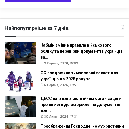
і
Г
с
а
т
з
р
і
а
Найпопулярніше за 7 днів
т
и
в
Кабмін змінив правила військового
н
обліку та перевірки документів українців
о
за…
-
3 Серпня, 2026, 19:03
т
ЄС продовжив тимчасовий захист для
е
українців до 2028 року та…
р
6 Серпня, 2026, 13:57
и
т
о
ДЕСС нагадала релігійним організаціям
р
про вимоги до оформлення документів
і
для…
а
30 Липня, 2026, 17:31
л
Преображення Господнє: чому християни
ь