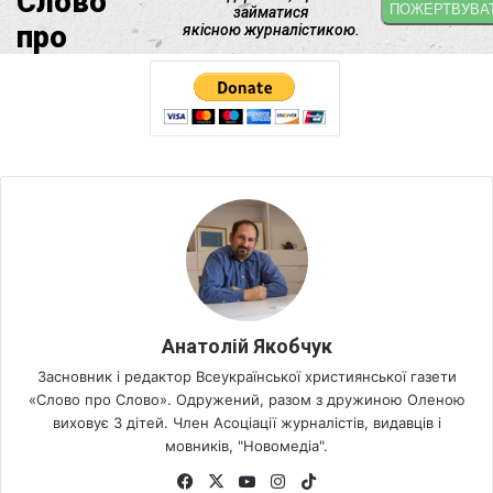
Анатолій Якобчук
Засновник і редактор Всеукраїнської християнської газети
«Слово про Слово». Одружений, разом з дружиною Оленою
виховує 3 дітей. Член Асоціації журналістів, видавців і
мовників, "Новомедіа".
Fa
X
Yo
Ins
Tik