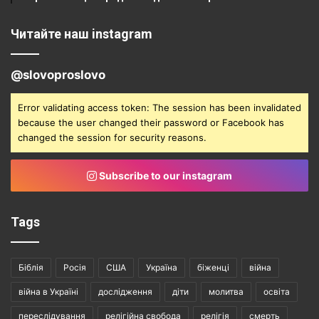
Читайте наш instagram
@slovoproslovo
Error validating access token: The session has been invalidated
because the user changed their password or Facebook has
changed the session for security reasons.
Subscribe to our instagram
Tags
Біблія
Росія
США
Україна
біженці
війна
війна в Україні
дослідження
діти
молитва
освіта
переслідування
релігійна свобода
релігія
смерть