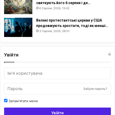
святкують його 6 серпня і де…
н
6 Серпня, 2026, 13:42
о
г
Великі протестантські церкви у США
о
продовжують зростати, тоді як менші…
у
с
3 Серпня, 2026, 08:01
т
р
о
ю
Увійти
д
е
р
ж
а
в
Забули пароль?
и
Запам'ятати мене
Увійти