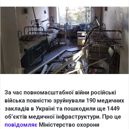
l
n
l
d
o
a
w
n
o
e
n
m
X
a
i
l
За час повномасштабної війни російські
війська повністю зруйнували 190 медичних
закладів в Україні та пошкодили ще 1449
об’єктів медичної інфраструктури. Про це
повідомляє
Міністерство охорони