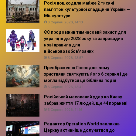
Росія пошкодила майже 2 тисячі
пам’яток культурної спадщини України —
Мінкультури
6 Серпня, 2026, 14:10
ЄС продовжив тимчасовий захист для
українців до 2028 року та запровадив
нові правила для
військовозобов’язаних
6 Серпня, 2026, 13:57
Преображення Господнє: чому
християни святкують його 6 серпня і де
могла відбутися ця біблійна подія
6 Серпня, 2026, 13:42
Російський масований удар по Києву
забрав життя 17 людей, ще 44 поранені
5 Серпня, 2026, 11:16
Редактор Operation World закликав
Церкву активніше долучатися до