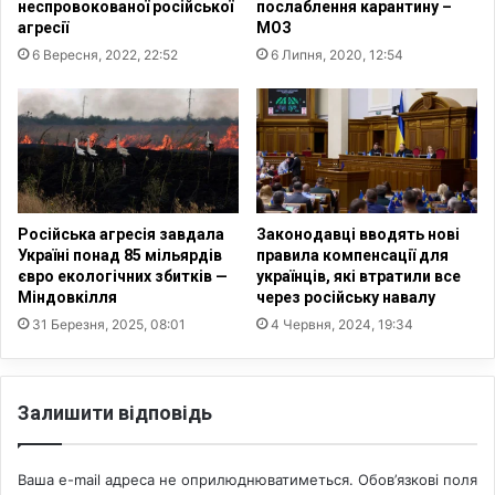
неспровокованої російської
послаблення карантину –
х
л
агресії
МОЗ
ц
е
6 Вересня, 2022, 22:52
6 Липня, 2020, 12:54
е
н
р
с
к
ь
о
к
в
и
н
й
и
п
х
і
Російська агресія завдала
Законодавці вводять нові
л
д
Україні понад 85 мільярдів
правила компенсації для
і
п
євро екологічних збитків —
українців, які втратили все
д
и
Міндовкілля
через російську навалу
е
с
31 Березня, 2025, 08:01
4 Червня, 2024, 19:34
р
а
і
в
в
з
у
Залишити відповідь
а
п
к
р
о
и
Ваша e-mail адреса не оприлюднюватиметься.
Обов’язкові поля
н