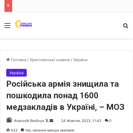
Меню
Ш
Головна
/
Християнські новини
/
Україна
Україна
Російська армія знищила та
пошкодила понад 1600
медзакладів в Україні, – МОЗ
Анатолій Якобчук
F
S
24 Жовтня, 2023, 11:42
0
o
e
423
Час читання менше хвилини