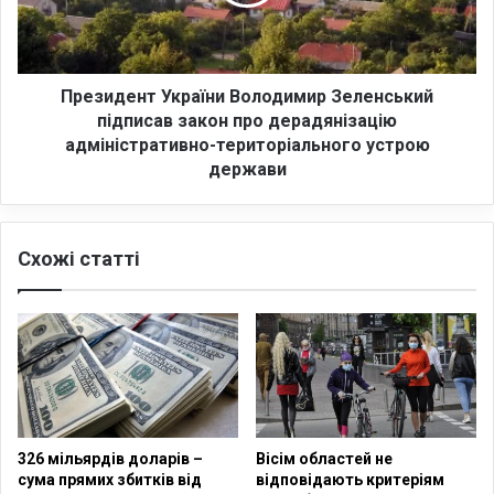
д
н
е
и
н
з
т
в
У
Президент України Володимир Зеленський
и
к
підписав закон про дерадянізацію
н
р
адміністративно-територіального устрою
у
а
держави
в
ї
а
н
ч
и
у
Схожі статті
В
ю
о
т
л
ь
о
з
д
а
и
х
м
і
и
д
р
326 мільярдів доларів –
Вісім областей не
н
З
сума прямих збитків від
відповідають критеріям
и
е