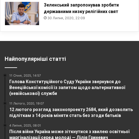
Зеленський запропонував зробити
державними низку релігійних свят
30 Липня, 2020, 22:09
Найпопулярніші статті
11 Січня, 2025, 14:57
Голова Конституційного Суду України звернувся до
Венеційської комісії із запитом щодо альтернативної
(невійськової) служби
11 Лютого, 2020, 19:07
12 лютого розгляд законопроекту 2684, який дозволить
підліткам з 14 років міняти стать без згоди батьків
4 Липня, 2025, 08:01
Після війни Україна може зіткнутися з хвилею освітньої
маргіналізації серед молоді — Лілія Гриневич