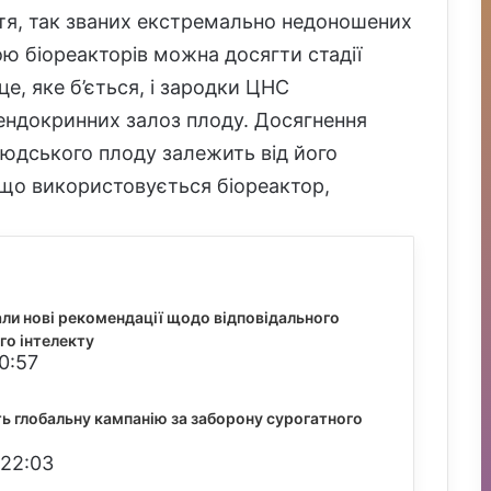
тя, так званих екстремально недоношених
ою біореакторів можна досягти стадії
е, яке б’ється, і зародки ЦНС
 ендокринних залоз плоду. Досягнення
людського плоду залежить від його
якщо використовується біореактор,
ли нові рекомендації щодо відповідального
го інтелекту
0:57
ють глобальну кампанію за заборону сурогатного
 22:03