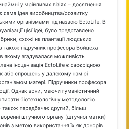
инаймні у мрійливих візіях − досягнення
ає сама ідея виробництва/розвитку
ькими організмами під назвою EctoLife. В
уалізації цієї ідеї, було представлено
брики, схожі на плантації людських
ав також підручник професора Войцеха
, в якому згадувалася можливість
на інсценізація EctoLife є своєрідною
ок або спрощень у далекому намірі
 організмом матері. Підручники професора
ції. Однак вони, маючи гуманістичний
описати біотехнологічну методологію.
» також передбачає другий, більш
створенні штучного органу (штучної матки)
нів з метою використання їх як донорів