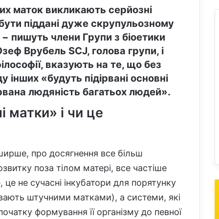
них маток викликають серйозні
 бути піддані дуже скрупульозному
, − пишуть члени Групи з біоетики
зеф Врубель SCJ, голова групи, і
лософії, вказують на те, що без
у інших «будуть підірвані основні
дірвана людяність багатьох людей».
ні
матк
и» і чи це
ширше, про досягнення все більш
звитку поза тілом матері, все частіше
 це не сучасні інкубатори для порятунку
ивають штучними матками), а системи, які
очатку формування її організму до певної