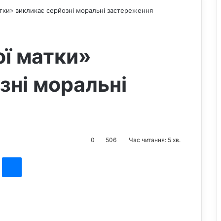
тки» викликає серйозні моральні застереження
ї матки»
зні моральні
0
506
Час читання: 5 хв.
st
Messenger