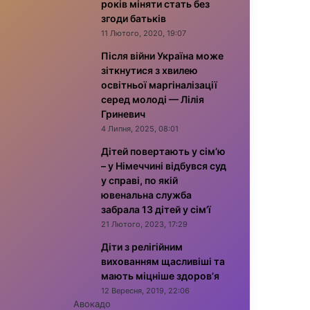
років міняти стать без
згоди батьків
11 Лютого, 2020, 19:07
Після війни Україна може
зіткнутися з хвилею
освітньої маргіналізації
серед молоді — Лілія
Гриневич
4 Липня, 2025, 08:01
Дітей повертають у сім’ю
– у Німеччині відбувся суд
у справі, по якій
ювенальна служба
забрала 13 дітей у сім’ї
21 Лютого, 2023, 17:29
Діти з релігійним
вихованням щасливіші та
мають міцніше здоров’я
12 Вересня, 2019, 22:06
Авокадо