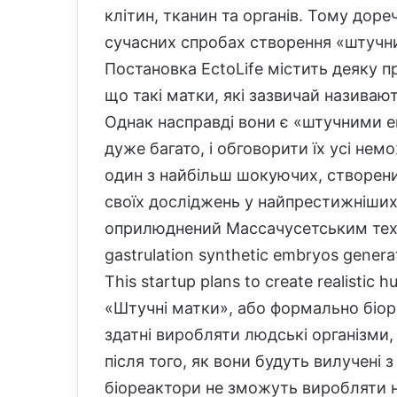
клітин, тканин та органів. Тому доре
сучасних спробах створення «штучни
Постановка EctoLife містить деяку п
що такі матки, які зазвичай називаю
Однак насправді вони є «штучними 
дуже багато, і обговорити їх усі не
один з найбільш шокуючих, створени
своїх досліджень у найпрестижніших ж
оприлюднений Массачусетським техн
gastrulation synthetic embryos genera
This startup plans to create realisti
«Штучні
матк
и», або формально біор
здатні виробляти людські організми
після того, як вони будуть вилучені 
біореактори не зможуть виробляти 