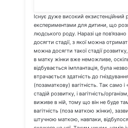
Існує дуже високий екзистенційний р
експериментами для дитини, що розв
людського роду. Наразі це пов’язан
досягти стадії, з якої можна отрим
можна досягти такої стадії розвитку
в матку жінки вже неможливе, оскіль
відбувається імплантація, була нез
втрачається здатність до гніздування
(позаматкову) вагітність. Так само 
стадій розвитку, і вагітність/організ
виживе в ній, тому що він не буде т
вагітність (поза маткою жінки), зазв
штучною маткою, навпаки, відбулося 
схожого на неї. Таким чином, намір ін