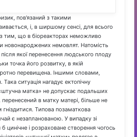
изик, пов’язаний з такими
ивається, і, в ширшому сенсі, для всього
о з тим, що в біореакторах неможливо
ати новонароджених немовлят. Натомість
, після якої перенесення людського плоду
ки точка його розвитку, в якій
воротно перевищена. Іншими словами,
. Така ситуація нагадує ектопічну
і «штучна матка» не допускає подальших
м, перенесений в матку матері, більше не
ам гніздитися. Типова позаматкова
ичай є незапланованою. У випадку зі
б цинічне і розраховане створення чогось
іціаторів «
штучної матки» полягає в