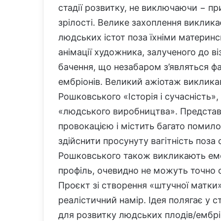
стадії розвитку, не виключаючи − пр
зрілості. Велике захоплення виклик
людських істот поза їхніми материнс
анімації художника, залученого до віз
бачення, що незабаром з’являться фа
ембріонів. Великий ажіотаж виклик
Рошковського «Історія і сучасність»
«людського виробництва». Представле
провокацією і містить багато помил
здійснити просунуту вагітність поза
Рошковського також викликають емо
профіль, очевидно не можуть точно 
Проєкт зі створення «штучної матки
реалістичний намір. Ідея полягає у 
для розвитку людських плодів/ембріо