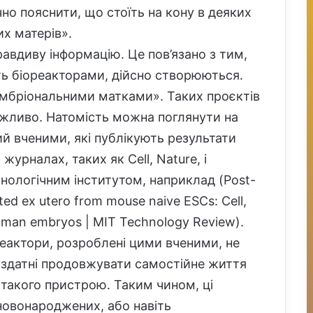
чно пояснити, що стоїть на кону в деяких
х матерів».
равдиву інформацію. Це пов’язано з тим,
ть біореакторами, дійсно створюються.
ембріональними матками». Таких проєктів
можливо. Натомість можна поглянути на
й вченими, які публікують результати
урналах, таких як Cell, Nature, і
ологічним інститутом, наприклад (Post-
ted ex utero from mouse naive ESCs: Cell,
c human embryos | MIT Technology Review).
еактори, розроблені цими вченими, не
, здатні продовжувати самостійне життя
з такого пристрою. Таким чином, ці
новонароджених, або навіть