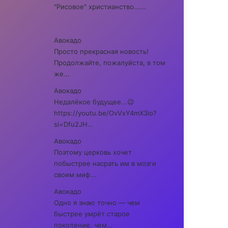
"Рисовое" христианство......
Авокадо
Просто прекрасная новость!
Продолжайте, пожалуйста, в том
же...
Авокадо
Недалёкое будущее...😉
https://youtu.be/OvVxY4mX3io?
si=Dfu2JH...
Авокадо
Поэтому церковь хочет
побыстрее насрать им в мозги
своим миф...
Авокадо
Одно я знаю точно — чем
быстрее умрёт старое
поколение, чем...