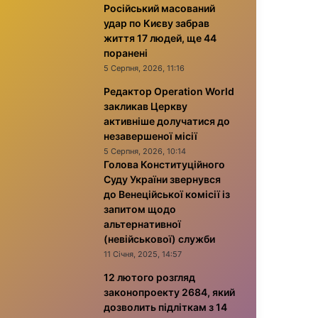
Російський масований
удар по Києву забрав
життя 17 людей, ще 44
поранені
5 Серпня, 2026, 11:16
Редактор Operation World
закликав Церкву
активніше долучатися до
незавершеної місії
5 Серпня, 2026, 10:14
Голова Конституційного
Суду України звернувся
до Венеційської комісії із
запитом щодо
альтернативної
(невійськової) служби
11 Січня, 2025, 14:57
12 лютого розгляд
законопроекту 2684, який
дозволить підліткам з 14