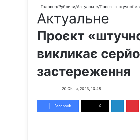
Головна
/
Рубрики
/
Актуальне
/
Проєкт «штучної ма
Актуальне
Проєкт «штучно
викликає серйо
застереження
F
S
20 Січня, 2023, 10:48
o
e
LinkedIn
Pintere
l
n
Facebook
X
l
d
o
a
w
n
o
e