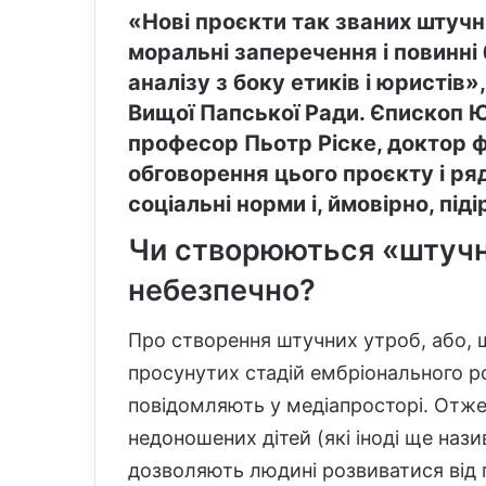
«Нові проєкти так званих штуч
моральні заперечення і повинні
аналізу з боку етиків і юристів»
Вищої Папської Ради. Єпископ Ю
професор Пьотр Ріске, доктор фі
обговорення цього проєкту і ряд
соціальні норми і, ймовірно, пі
Чи створюються «штуч
небезпечно?
Про створення штучних утроб, або, 
просунутих стадій ембріонального ро
повідомляють у медіапросторі. Отже,
недоношених дітей (які іноді ще наз
дозволяють людині розвиватися від п