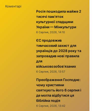
Коментарі
Росія пошкодила майже 2
тисячі пам’яток
культурної спадщини
України — Мінкультури
6 Серпня, 2026, 14:10
ЄС продовжив
тимчасовий захист для
українців до 2028 року та
запровадив нові правила
для
військовозобов’язаних
6 Серпня, 2026, 13:57
Преображення Господнє:
чому християни
святкують його 6 серпня і
де могла відбутися ця
біблійна подія
6 Серпня, 2026, 13:42