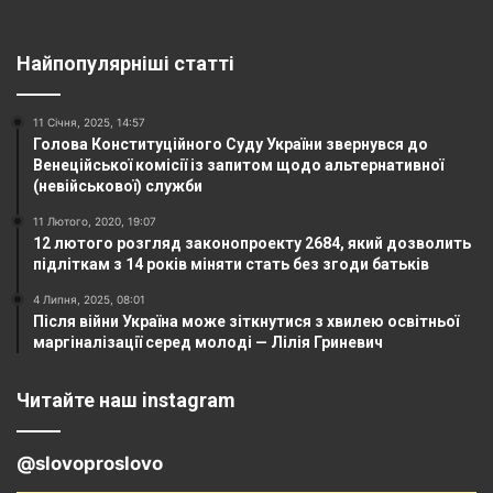
Найпопулярніші статті
11 Січня, 2025, 14:57
Голова Конституційного Суду України звернувся до
Венеційської комісії із запитом щодо альтернативної
(невійськової) служби
11 Лютого, 2020, 19:07
12 лютого розгляд законопроекту 2684, який дозволить
підліткам з 14 років міняти стать без згоди батьків
4 Липня, 2025, 08:01
Після війни Україна може зіткнутися з хвилею освітньої
маргіналізації серед молоді — Лілія Гриневич
Читайте наш instagram
@slovoproslovo