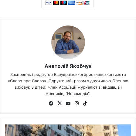
Анатолій Якобчук
Засновник і редактор Всеукраїнської християнської газети
«Слово про Слово». Одружений, разом з дружиною Оленою
виховує 3 дітей. Член Асоціації журналістів, видавців і
мовників, "Новомедіа".
Fa
X
Yo
Ins
Tik
ce
uT
tag
To
bo
ub
ra
k
ok
e
m
Р
о