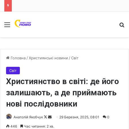
Меню
Ш
Головна
/
Християнські новини
/
Світ
Світ
Християнство в світі: де його
залишають, а де приймають
нові послідовники
Анатолій Якобчук
F
S
29 Березня, 2025, 08:01
0
o
e
446
Час читання: 2 хв.