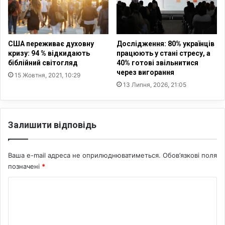
н
т
а
е
д
й
о
щ
л
а
США переживає духовну
Дослідження: 80% українців
а
кризу: 94 % відкидають
працюють у стані стресу, а
с
біблійний світогляд
40% готові звільнитися
р
т
через вигорання
і
я
15 Жовтня, 2021, 10:29
в
13 Липня, 2026, 21:05
:
—
г
О
л
ф
и
Залишити відповідь
і
б
с
ш
п
и
Ваша e-mail адреса не оприлюднюватиметься.
Обов’язкові поля
р
й
позначені
*
е
п
з
о
К
и
г
о
д
л
е
я
м
н
д