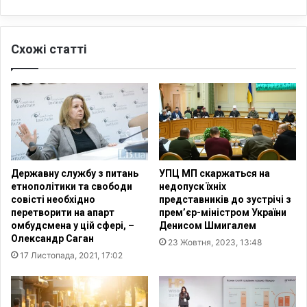
л
н
а
і
У
м
Схожі статті
к
е
р
р
а
е
ї
ж
н
і
і
п
в
о
ж
з
е
б
Державну службу з питань
УПЦ МП скаржаться на
д
а
етнополітики та свободи
недопуск їхніх
о
в
совісті необхідно
представників до зустрічі з
т
л
перетворити на апарт
прем’єр-міністром України
р
я
омбудсмена у цій сфері, –
Денисом Шмигалем
и
ю
Олександр Саган
23 Жовтня, 2023, 13:48
л
т
17 Листопада, 2021, 17:02
ь
ь
й
д
о
і