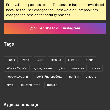
Error validating access token: The session has been invalidated
because the user changed their password or Facebook has
changed the session for security reasons.
Subscribe to our instagram
Tags
Біблія
Росія
США
Україна
біженці
війна
війна в Україні
дослідження
діти
молитва
освіта
переслідування
релігійна свобода
релігія
смерть
сім'я
християнство
церква
Адреса редакції