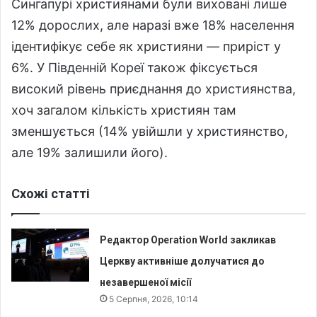
Сингапурі християнами були виховані лише
12% дорослих, але наразі вже 18% населення
ідентифікує себе як християни — приріст у
6%. У Південній Кореї також фіксується
високий рівень приєднання до християнства,
хоч загалом кількість християн там
зменшується (14% увійшли у християнство,
але 19% залишили його).
Схожі статті
Редактор Operation World закликав
Церкву активніше долучатися до
незавершеної місії
5 Серпня, 2026, 10:14