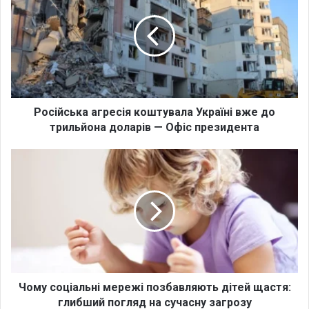
с
і
й
с
ь
к
а
а
Російська агресія коштувала Україні вже до
г
трильйона доларів — Офіс президента
р
е
Ч
с
о
і
м
я
у
к
с
о
о
ш
ц
т
і
у
а
в
л
Чому соціальні мережі позбавляють дітей щастя:
а
ь
глибший погляд на сучасну загрозу