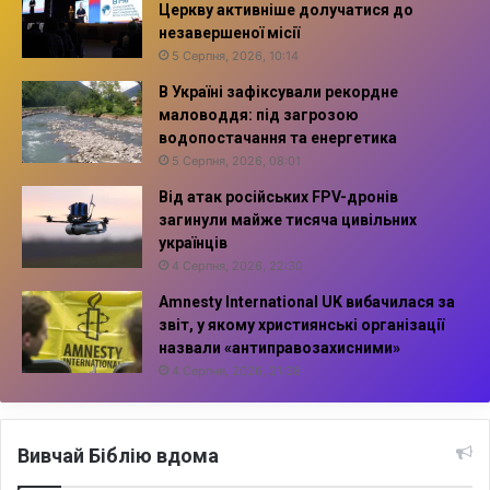
Церкву активніше долучатися до
незавершеної місії
5 Серпня, 2026, 10:14
В Україні зафіксували рекордне
маловоддя: під загрозою
водопостачання та енергетика
5 Серпня, 2026, 08:01
Від атак російських FPV-дронів
загинули майже тисяча цивільних
українців
4 Серпня, 2026, 22:30
Amnesty International UK вибачилася за
звіт, у якому християнські організації
назвали «антиправозахисними»
4 Серпня, 2026, 21:38
Вивчай Біблію вдома