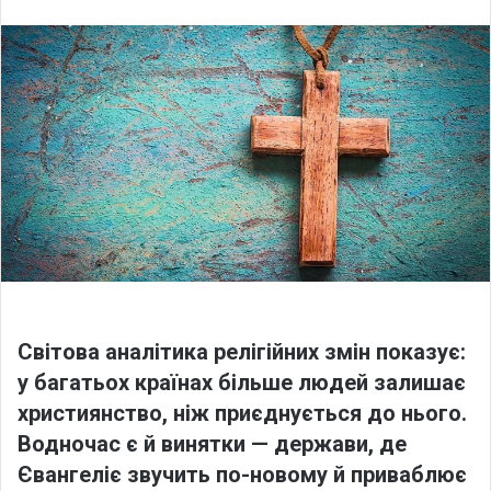
l
n
l
d
o
a
w
n
o
e
n
m
X
a
i
l
Світова аналітика релігійних змін показує:
у багатьох країнах більше людей залишає
християнство, ніж приєднується до нього.
Водночас є й винятки — держави, де
Євангеліє звучить по-новому й приваблює