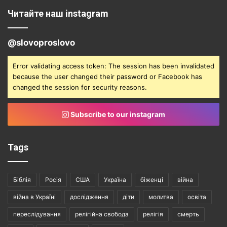
Читайте наш instagram
@slovoproslovo
Error validating access token: The session has been invalidated
because the user changed their password or Facebook has
changed the session for security reasons.
Subscribe to our instagram
Tags
Біблія
Росія
США
Україна
біженці
війна
війна в Україні
дослідження
діти
молитва
освіта
переслідування
релігійна свобода
релігія
смерть