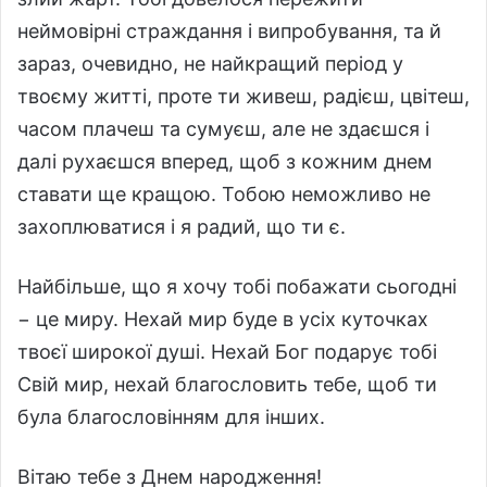
неймовірні страждання і випробування, та й
зараз, очевидно, не найкращий період у
твоєму житті, проте ти живеш, радієш, цвітеш,
часом плачеш та сумуєш, але не здаєшся і
далі рухаєшся вперед, щоб з кожним днем
ставати ще кращою. Тобою неможливо не
захоплюватися і я радий, що ти є.
Найбільше, що я хочу тобі побажати сьогодні
− це миру. Нехай мир буде в усіх куточках
твоєї широкої душі. Нехай Бог подарує тобі
Свій мир, нехай благословить тебе, щоб ти
була благословінням для інших.
Вітаю тебе з Днем народження!