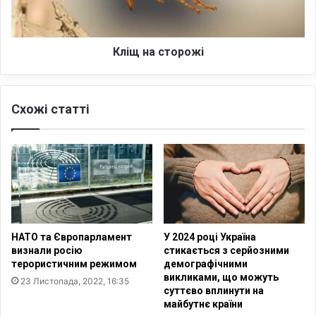
с
т
о
р
Кліщ на сторожі
о
ж
і
Схожі статті
НАТО та Європарламент
У 2024 році Україна
визнали росію
стикається з серйозними
терористичним режимом
демографічними
викликами, що можуть
23 Листопада, 2022, 16:35
суттєво вплинути на
майбутнє країни