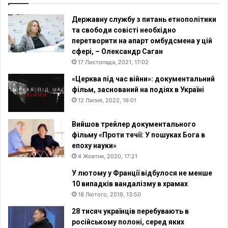
Державну службу з питань етнополітики
та свободи совісті необхідно
перетворити на апарт омбудсмена у цій
сфері, – Олександр Саган
17 Листопада, 2021, 17:02
«Церква під час війни»: документальний
фільм, заснований на подіях в Україні
12 Липня, 2022, 16:01
Вийшов трейлер документального
фільму «Проти течії: У пошуках Бога в
епоху науки»
4 Жовтня, 2020, 17:21
У лютому у Франції відбулося не менше
10 випадків вандалізму в храмах
18 Лютого, 2019, 13:50
28 тисяч українців перебувають в
російському полоні, серед яких