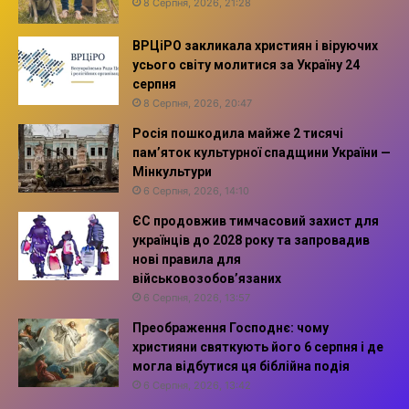
8 Серпня, 2026, 21:28
ВРЦіРО закликала християн і віруючих
усього світу молитися за Україну 24
серпня
8 Серпня, 2026, 20:47
Росія пошкодила майже 2 тисячі
пам’яток культурної спадщини України —
Мінкультури
6 Серпня, 2026, 14:10
ЄС продовжив тимчасовий захист для
українців до 2028 року та запровадив
нові правила для
військовозобов’язаних
6 Серпня, 2026, 13:57
Преображення Господнє: чому
християни святкують його 6 серпня і де
могла відбутися ця біблійна подія
6 Серпня, 2026, 13:42