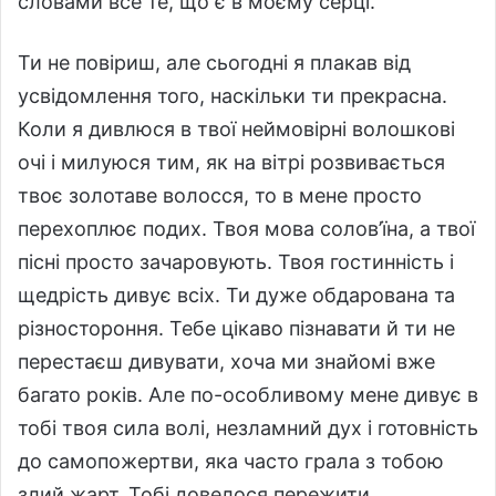
словами все те, що є в моєму серці.
Ти не повіриш, але сьогодні я плакав від
усвідомлення того, наскільки ти прекрасна.
Коли я дивлюся в твої неймовірні волошкові
очі і милуюся тим, як на вітрі розвивається
твоє золотаве волосся, то в мене просто
перехоплює подих. Твоя мова солов’їна, а твої
пісні просто зачаровують. Твоя гостинність і
щедрість дивує всіх. Ти дуже обдарована та
різностороння. Тебе цікаво пізнавати й ти не
перестаєш дивувати, хоча ми знайомі вже
багато років. Але по-особливому мене дивує в
тобі твоя сила волі, незламний дух і готовність
до самопожертви, яка часто грала з тобою
злий жарт. Тобі довелося пережити