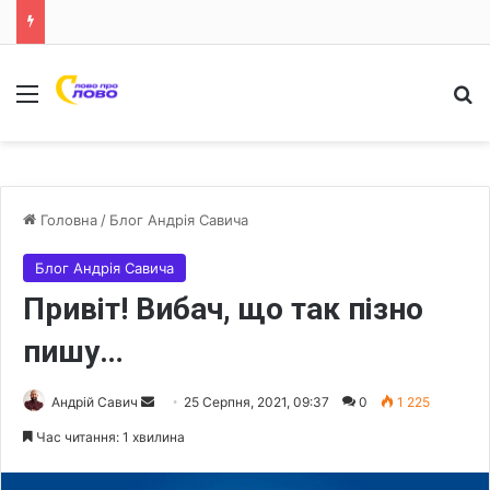
Меню
Ш
Головна
/
Блог Андрія Савича
Блог Андрія Савича
Привіт! Вибач, що так пізно
пишу…
Андрій Савич
S
25 Серпня, 2021, 09:37
0
1 225
e
Час читання: 1 хвилина
n
d