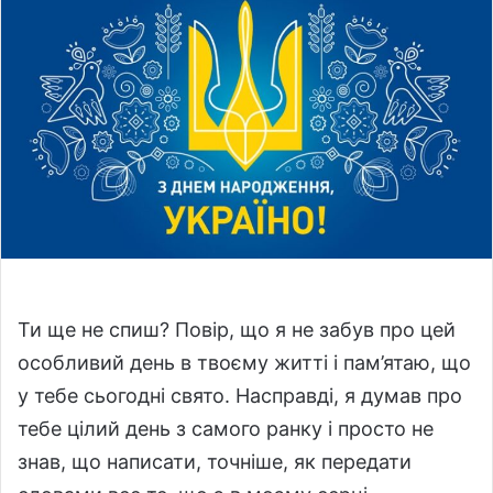
a
n
e
m
a
i
l
Ти ще не спиш? Повір, що я не забув про цей
особливий день в твоєму житті і пам’ятаю, що
у тебе сьогодні свято. Насправді, я думав про
тебе цілий день з самого ранку і просто не
знав, що написати, точніше, як передати