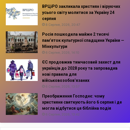
ВРЦіРО закликала християн і віруючих
усього світу молитися за Україну 24
серпня
8 Серпня, 2026, 20:47
Росія пошкодила майже 2 тисячі
пам’яток культурної спадщини України —
Мінкультури
6 Серпня, 2026, 14:10
ЄС продовжив тимчасовий захист для
українців до 2028 року та запровадив
нові правила для
військовозобов’язаних
6 Серпня, 2026, 13:57
Преображення Господнє: чому
християни святкують його 6 серпня і де
могла відбутися ця біблійна подія
6 Серпня, 2026, 13:42