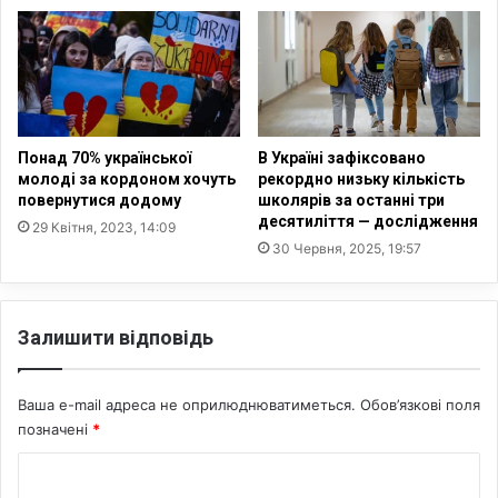
і
и
ї
с
д
я
о
з
с
а
я
к
г
о
Понад 70% української
В Україні зафіксовано
л
р
молоді за кордоном хочуть
рекордно низьку кількість
и
повернутися додому
школярів за останні три
д
десятиліття — дослідження
1
о
29 Квітня, 2023, 14:09
6
н
30 Червня, 2025, 19:57
4
о
м
м
і
і
Залишити відповідь
л
м
ь
а
я
ю
Ваша e-mail адреса не оприлюднюватиметься.
Обов’язкові поля
р
т
позначені
*
д
ь
і
н
К
в
а