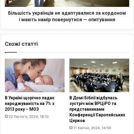
ї
ь
н
у
Більшість українців не адаптувалися за кордоном
і
к
і мають намір повернутися — опитування
в
р
і
а
д
ї
Схожі статті
р
н
о
ц
с
і
і
в
й
н
с
е
ь
а
к
д
о
а
В Україні щорічно падає
В Домі Біблії відбулась
ї
п
народжуваність на 7% з
зустріч між ВРЦіРО та
а
т
2013 року – МОЗ
представниками
г
у
Конференції Європейських
22 Лютого, 2024, 18:10
р
в
Церков
е
а
11 Квітня, 2024, 14:59
с
л