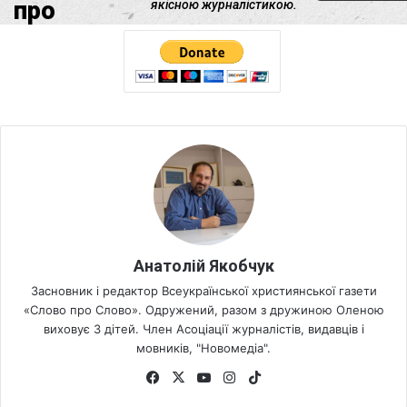
Анатолій Якобчук
Засновник і редактор Всеукраїнської християнської газети
«Слово про Слово». Одружений, разом з дружиною Оленою
виховує 3 дітей. Член Асоціації журналістів, видавців і
мовників, "Новомедіа".
Fa
X
Yo
Ins
Tik
ce
uT
tag
To