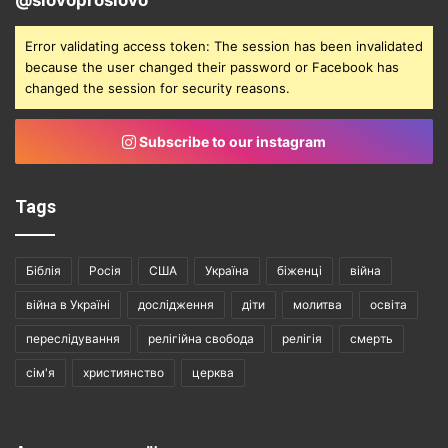
@slovoproslovo
Error validating access token: The session has been invalidated
because the user changed their password or Facebook has
changed the session for security reasons.
Subscribe to our instagram
Tags
Біблія
Росія
США
Україна
біженці
війна
війна в Україні
дослідження
діти
молитва
освіта
переслідування
релігійна свобода
релігія
смерть
сім'я
християнство
церква