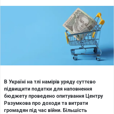
l
n
l
d
o
a
w
n
o
e
n
m
X
a
i
l
В Україні на тлі намірів уряду суттєво
підвищити податки для наповнення
бюджету проведено опитування Центру
Разумкова про доходи та витрати
громадян під час війни. Більшість