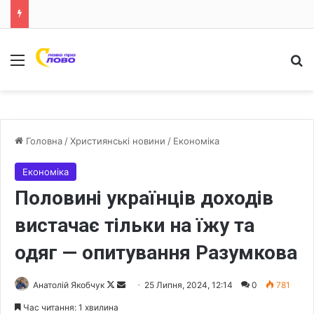
Меню
Ш
Головна
/
Християнські новини
/
Економіка
Економіка
Половині українців доходів
вистачає тільки на їжу та
одяг — опитування Разумкова
Анатолій Якобчук
F
S
25 Липня, 2024, 12:14
0
781
o
e
Час читання: 1 хвилина