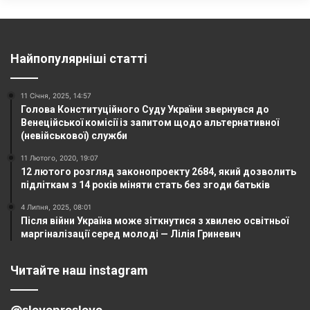
Найпопулярніші статті
11 Січня, 2025, 14:57
Голова Конституційного Суду України звернувся до
Венеційської комісії із запитом щодо альтернативної
(невійськової) служби
11 Лютого, 2020, 19:07
12 лютого розгляд законопроекту 2684, який дозволить
підліткам з 14 років міняти стать без згоди батьків
4 Липня, 2025, 08:01
Після війни Україна може зіткнутися з хвилею освітньої
маргіналізації серед молоді — Лілія Гриневич
Читайте наш instagram