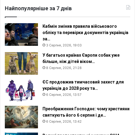
н
Найпопулярніше за 7 днів
н
я
Кабмін змінив правила військового
обліку та перевірки документів українців
за…
3 Серпня, 2026, 19:03
У багатьох країнах Європи собак уже
більше, ніж дітей віком…
8 Серпня, 2026, 21:28
ЄС продовжив тимчасовий захист для
українців до 2028 року та…
6 Серпня, 2026, 13:57
Преображення Господнє: чому християни
святкують його 6 серпня і де…
6 Серпня, 2026, 13:42