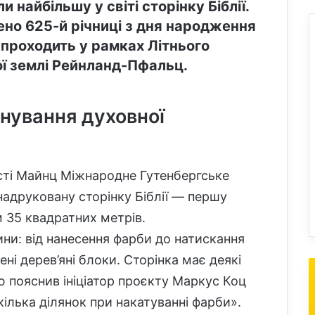
 найбільшу у світі сторінку Біблії.
ено 625-й річниці з дня народження
 проходить у рамках Літнього
ї землі Рейнланд-Пфальц.
анування духовної
істі Майнц Міжнародне Гутенбергське
адруковану сторінку Біблії — першу
м 35 квадратних метрів.
ни: від нанесення фарби до натискання
ні дерев’яні блоки. Сторінка має деякі
ю пояснив ініціатор проєкту Маркус Коц
кілька ділянок при накатуванні фарби».