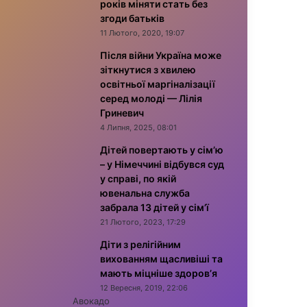
років міняти стать без
згоди батьків
11 Лютого, 2020, 19:07
Після війни Україна може
зіткнутися з хвилею
освітньої маргіналізації
серед молоді — Лілія
Гриневич
4 Липня, 2025, 08:01
Дітей повертають у сім’ю
– у Німеччині відбувся суд
у справі, по якій
ювенальна служба
забрала 13 дітей у сім’ї
21 Лютого, 2023, 17:29
Діти з релігійним
вихованням щасливіші та
мають міцніше здоров’я
12 Вересня, 2019, 22:06
Авокадо