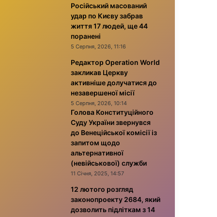
Російський масований
удар по Києву забрав
життя 17 людей, ще 44
поранені
5 Серпня, 2026, 11:16
Редактор Operation World
закликав Церкву
активніше долучатися до
незавершеної місії
5 Серпня, 2026, 10:14
Голова Конституційного
Суду України звернувся
до Венеційської комісії із
запитом щодо
альтернативної
(невійськової) служби
11 Січня, 2025, 14:57
12 лютого розгляд
законопроекту 2684, який
дозволить підліткам з 14