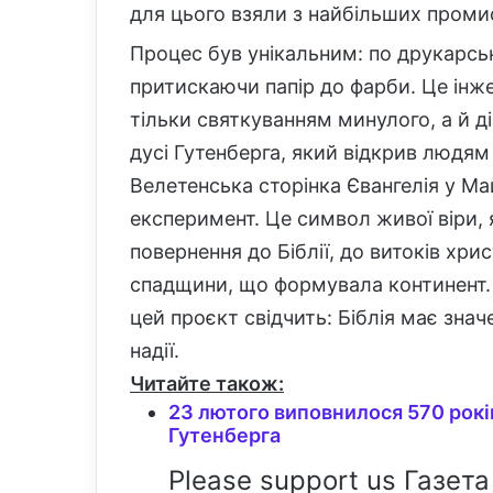
для цього взяли з найбільших промис
Процес був унікальним: по друкарсь
притискаючи папір до фарби. Це інж
тільки святкуванням минулого, а й д
дусі Гутенберга, який відкрив людям
Велетенська сторінка Євангелія у М
експеримент. Це символ живої віри, 
повернення до Біблії, до витоків хри
спадщини, що формувала континент. У
цей проєкт свідчить: Біблія має знач
надії.
Читайте також:
23 лютого виповнилося 570 років
Гутенберга
Please support us Газета