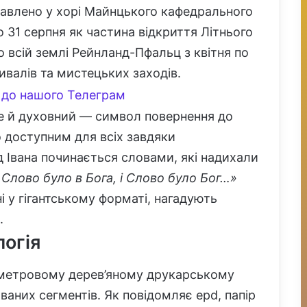
тавлено у хорі Майнцького кафедрального
 31 серпня як частина відкриття Літнього
о всій землі Рейнланд-Пфальц з квітня по
валів та мистецьких заходів.
до нашого Телеграм
ле й духовний — символ повернення до
 доступним для всіх завдяки
д Івана починається словами, які надихали
 Слово було в Бога, і Слово було Бог…»
ні у гігантському форматі, нагадують
.
логія
2 метровому дерев’яному друкарському
ваних сегментів. Як повідомляє epd, папір