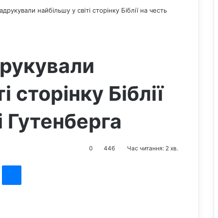
адрукували найбільшу у світі сторінку Біблії на честь
друкували
і сторінку Біблії
і Гутенберга
0
446
Час читання: 2 хв.
st
Messenger