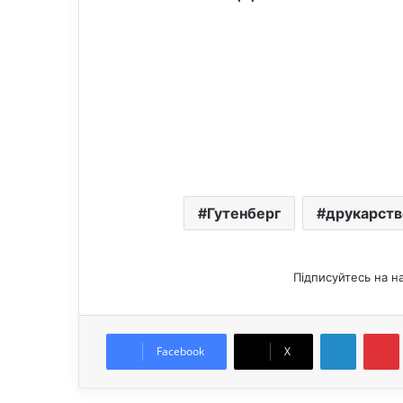
Гутенберг
друкарств
Підписуйтесь на н
LinkedIn
Pintere
Facebook
X