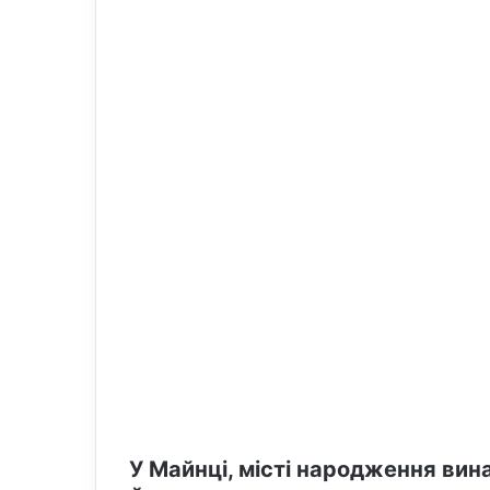
o
e
n
m
X
a
i
l
У Майнці, місті народження вин