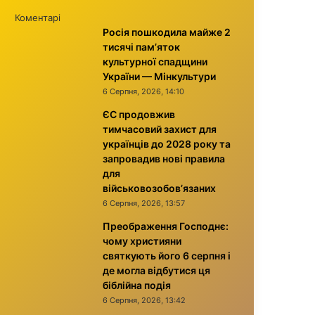
Коментарі
Росія пошкодила майже 2
тисячі пам’яток
культурної спадщини
України — Мінкультури
6 Серпня, 2026, 14:10
ЄС продовжив
тимчасовий захист для
українців до 2028 року та
запровадив нові правила
для
військовозобов’язаних
6 Серпня, 2026, 13:57
Преображення Господнє:
чому християни
святкують його 6 серпня і
де могла відбутися ця
біблійна подія
6 Серпня, 2026, 13:42