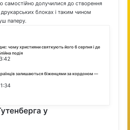
лю самостійно долучилися до створення
о друкарських блоках і таким чином
уш паперу.
є: чому християни святкують його 6 серпня і де
блійна подія
3:42
країнців залишаються біженцями за кордоном —
21:34
утенберга у