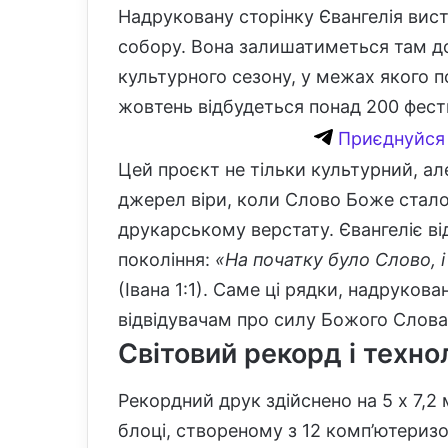
Надруковану сторінку Євангелія вис
собору. Вона залишатиметься там до
культурного сезону, у межах якого п
жовтень відбудеться понад 200 фести
Приєднуйся 
Цей проєкт не тільки культурний, а
джерел віри, коли Слово Боже стало
друкарському верстату. Євангеліє ві
покоління:
«На початку було Слово, і
(Івана 1:1). Саме ці рядки, надрукова
відвідувачам про силу Божого Слова
Світовий рекорд і техно
Рекордний друк здійснено на 5 x 7,
блоці, створеному з 12 комп’ютеризо