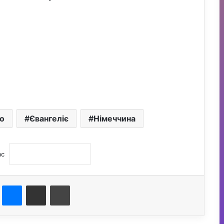
о
Євангеліє
Німеччина
ас
st
Messenger
Поділитися електронною поштою
Друк