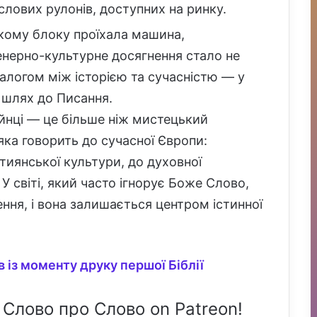
лових рулонів, доступних на ринку.
кому блоку проїхала машина,
енерно-культурне досягнення стало не
іалогом між історією та сучасністю — у
 шлях до Писання.
айнці — це більше ніж мистецький
яка говорить до сучасної Європи:
стиянської культури, до духовної
 світі, який часто ігнорує Боже Слово,
ення, і вона залишається центром істинної
 із моменту друку першої Біблії
 Слово про Слово on Patreon!