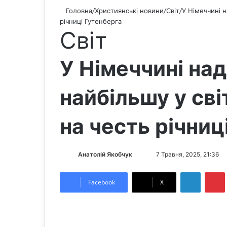
Головна
/
Християнські новини
/
Світ
/
У Німеччині н
річниці Гутенберга
Світ
У Німеччині на
найбільшу у світ
на честь річниц
Анатолій Якобчук
F
S
7 Травня, 2025, 21:36
o
e
LinkedIn
Pintere
l
n
Facebook
X
l
d
o
a
w
n