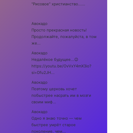
"Рисовое" христианство......
Авокадо
Просто прекрасная новость!
Продолжайте, пожалуйста, в том
же...
Авокадо
Недалёкое будущее...😉
https://youtu.be/OvVxY4mX3io?
si=Dfu2JH...
Авокадо
Поэтому церковь хочет
побыстрее насрать им в мозги
своим миф...
Авокадо
Одно я знаю точно — чем
быстрее умрёт старое
поколение, чем...