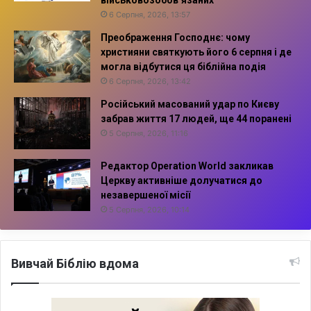
військовозобов’язаних
6 Серпня, 2026, 13:57
Преображення Господнє: чому
християни святкують його 6 серпня і де
могла відбутися ця біблійна подія
6 Серпня, 2026, 13:42
Російський масований удар по Києву
забрав життя 17 людей, ще 44 поранені
5 Серпня, 2026, 11:16
Редактор Operation World закликав
Церкву активніше долучатися до
незавершеної місії
5 Серпня, 2026, 10:14
Вивчай Біблію вдома