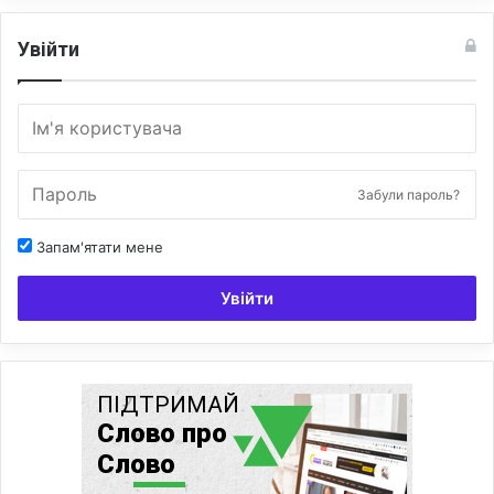
а
л
Увійти
а
м
Забули пароль?
Запам'ятати мене
Увійти