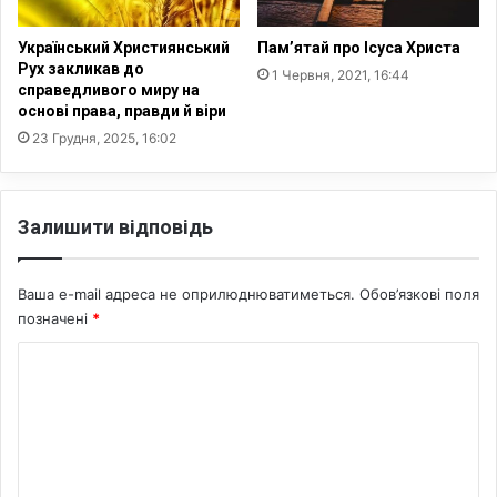
у
о
в
в
Український Християнський
Пам’ятай про Ісуса Христа
а
е
Рух закликав до
1 Червня, 2021, 16:44
л
н
справедливого миру на
и
с
основі права, правди й віри
7
т
23 Грудня, 2025, 16:02
1
в
р
о
і
б
ч
і
Залишити відповідь
н
л
о
и
г
х
Ваша e-mail адреса не оприлюднюватиметься.
Обов’язкові поля
о
»
позначені
*
п
т
К
а
е
с
р
о
т
о
м
о
р
р
и
е
а
с
н