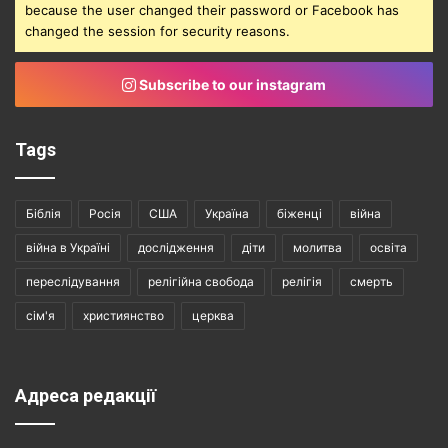
because the user changed their password or Facebook has
changed the session for security reasons.
Subscribe to our instagram
Tags
Біблія
Росія
США
Україна
біженці
війна
війна в Україні
дослідження
діти
молитва
освіта
переслідування
релігійна свобода
релігія
смерть
сім'я
християнство
церква
Адреса редакції