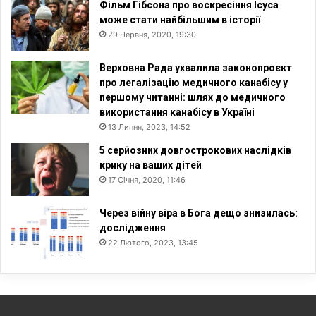
Фільм Гібсона про воскресіння Ісуса
може стати найбільшим в історії
29 Червня, 2020, 19:30
Верховна Рада ухвалила законопроєкт
про легалізацію медичного канабісу у
першому читанні: шлях до медичного
використання канабісу в Україні
13 Липня, 2023, 14:52
5 серйозних довгострокових наслідків
крику на ваших дітей
17 Січня, 2020, 11:46
Через війну віра в Бога дещо знизилась:
дослідження
22 Лютого, 2023, 13:45