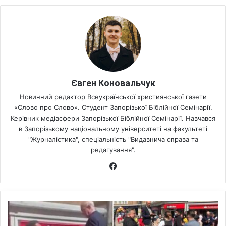
Євген Коновальчук
Новинний редактор Всеукраїнської християнської газети
«Слово про Слово». Студент Запорізької Біблійної Семінарії.
Керівник медіасфери Запорізької Біблійної Семінарії. Навчався
в Запорізькому національному університеті на факультеті
"Журналістика", спеціальність "Видавнича справа та
редагування".
Fa
ce
bo
ok
А
р