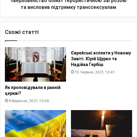
«верховенство білих» терористичною загрозою
с
А
та висловив підтримку транссексуалам
і
Д
м
ж
'
о
ю
Схожі статті
Б
:
а
в
й
Л
д
Єврейські аспекти у Новому
о
е
Завіті. Юрій Щурко та
н
н
Надійка Гербіш
д
н
15 Червня, 2021, 13:41
о
а
н
з
Як проповідували в ранній
і
в
церкві?
з
а
9 Вересня, 2021, 13:06
а
в
а
«
р
в
е
е
ш
р
т
х