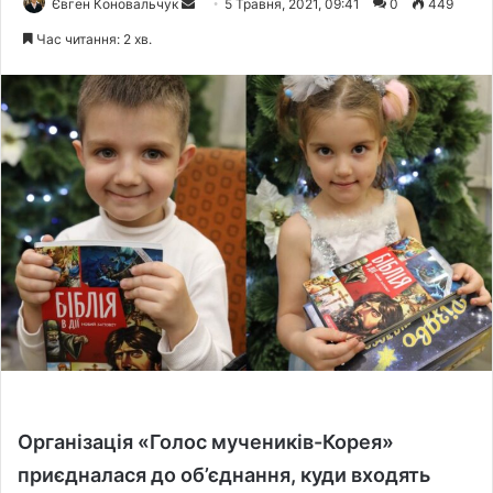
Євген Коновальчук
S
5 Травня, 2021, 09:41
0
449
e
Час читання: 2 хв.
n
d
a
n
e
m
a
i
l
Організація «Голос мучеників-Корея»
приєдналася до об’єднання, куди входять