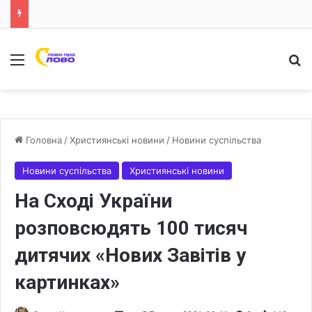
Меню
Ш
Головна
/
Християнські новини
/
Новини суспільства
Новини суспільства
Християнські новини
На Сході України
розповсюдять 100 тисяч
дитячих «Нових Завітів у
картинках»