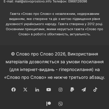
E-mail: mail@slovoproslovo.info Телефон: 0966126096
Газета «Слово про Слово» є незалежним, недержавним
виданням, яке створене та діє з метою підвищення рівня
духовності українського народу. Газета створена у 2012 році.
Основними принципами, якими керується газета «Слово про
Слово» в роботі є об’єктивність, актуальність.
© Слово про Слово 2026, Використання
матеріалів дозволяється за умови посилання
(для інтернет-видань - гіперпосилання) на
«Слово про Слово» не нижче третього абзацу.
Facebook
X
LinkedIn
YouTube
Instagram
Paypal
Telegram
TikT
Patreon
Viber