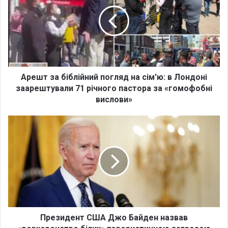
е
ш
т
з
а
б
і
б
Арешт за біблійний погляд на сім'ю: в Лондоні
л
заарештували 71 річного пастора за «гомофобні
і
вислови»
й
н
П
и
р
й
е
п
з
о
и
г
д
л
е
я
н
д
т
н
С
Президент США Джо Байден назвав
а
Ш