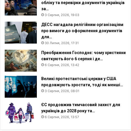
обліку та перевірки документів українців
и
за…
в
3 Серпня, 2026, 19:03
п
і
ДЕСС нагадала релігійним організаціям
д
про вимоги до оформлення документів
т
для…
р
30 Липня, 2026, 17:31
и
Преображення Господнє: чому християни
м
святкують його 6 серпня і де…
к
6 Серпня, 2026, 13:42
у
т
Великі протестантські церкви у США
р
продовжують зростати, тоді як менші…
а
3 Серпня, 2026, 08:01
н
с
с
ЄС продовжив тимчасовий захист для
е
українців до 2028 року та…
к
6 Серпня, 2026, 13:57
с
у