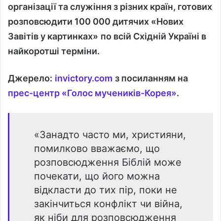
організації та служіння з різних країн, готових
розповсюдити
100 000 дитячих
«
Нових
Завіті
в у картинках»
по всій Східній Україні в
найкоротші терміни
.
Джерело:
invictory
.
com
з посиланням на
прес-центр «
Г
олос мучеників-Корея»
.
«Занадто часто ми, християни,
помилково вважаємо, що
розповсюдження Біблій може
почекати, що його можна
відкласти до тих пір, поки не
закінчиться конфлікт чи війна,
як ніби для розповсюдження