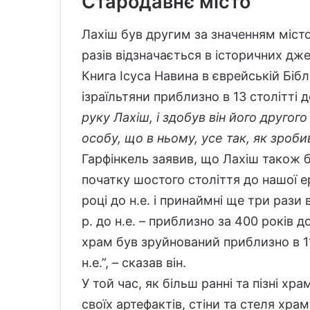
Стародавнє місто
Лахіш був другим за значенням містом
разів відзначається в історичних дж
Книга Ісуса Навина в єврейській Бібл
ізраїльтяни приблизно в 13 столітті 
руку Лахіш, і здобув він його другог
особу, що в ньому, усе так, як зробив 
Гарфінкель заявив, що Лахіш також 
початку шостого століття до нашої е
році до н.е. і принаймні ще три рази 
р. до н.е. – приблизно за 400 років
храм був зруйнований приблизно в 115
н.е.”, – сказав він.
У той час, як більш ранні та пізні хр
своїх артефактів, стіни та стеля хра