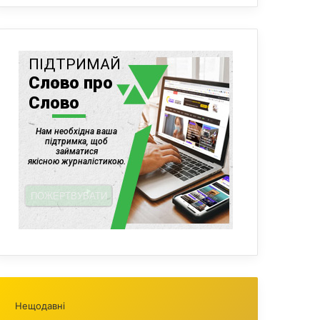
Нещодавні