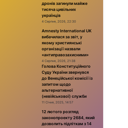
дронів загинули майже
тисяча цивільних
українців
4 Серпня, 2026, 22:30
Amnesty International UK
вибачилася за звіт, у
якому християнські
організації назвали
«антиправозахисними»
4 Серпня, 2026, 21:38
Голова Конституційного
Суду України звернувся
до Венеційської комісії із
запитом щодо
альтернативної
(невійськової) служби
11 Січня, 2025, 14:57
12 лютого розгляд
законопроекту 2684, який
дозволить підліткам з 14