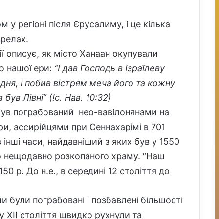
 у регіоні після Єрусалиму, і це кілька
ерелах.
ії описує, як місто Ханаан окупували
до нашої ери:
“І дав Господь в Ізраїлеву
о дня, і побив вістрям меча його та кожну
був Лівні” (!с. Нав. 10:32)
був пограбований нео-вавілонянами на
ри, ассирійцями при Сеннахарімі в 701
в інші часи, найдавніший з яких був у 1550
 до нещодавно розкопаного храму. “Наш
0 р. До н.е., в середині 12 століття до
ами були пограбовані і позбавлені більшості
му XII століття швидко рухнули та