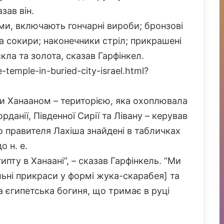
зав він.
ми, включають гончарні вироби; бронзові
а сокири; наконечники стріл; прикрашені
 скла та золота, сказав Гарфінкел.
-temple-in-buried-city-israel.html?
ли Ханааном – територією, яка охоплювала
рданії, Південної Сирії та Лівану – керував
го правителя Лахіша знайдені в табличках
о н. е.
ипту в Ханаані”, – сказав Гарфінкель. “Ми
льні прикраси у формі жука-скарабея] та
а єгипетська богиня, що тримає в руці