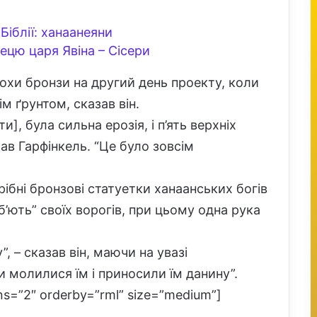
Біблії: ханаанеяни
ецю царя Явіна – Сісери
хи бронзи на другий день проекту, коли
м ґрунтом, сказав він.
и], була сильна ерозія, і п’ять верхніх
зав Гарфінкель. “Це було зовсім
рібні бронзові статуетки ханаанських богів
б’ють” своїх ворогів, при цьому одна рука
”, – сказав він, маючи на увазі
 молилися їм і приносили їм данину”.
umns=”2″ orderby=”rml” size=”medium”]