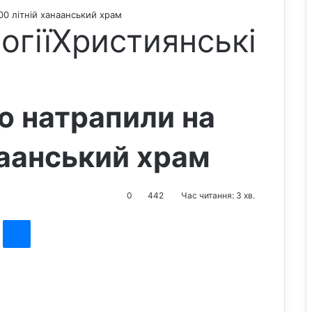
000 літній ханаанський храм
огії
Християнські
лю натрапили на
наанський храм
0
442
Час читання: 3 хв.
st
Messenger