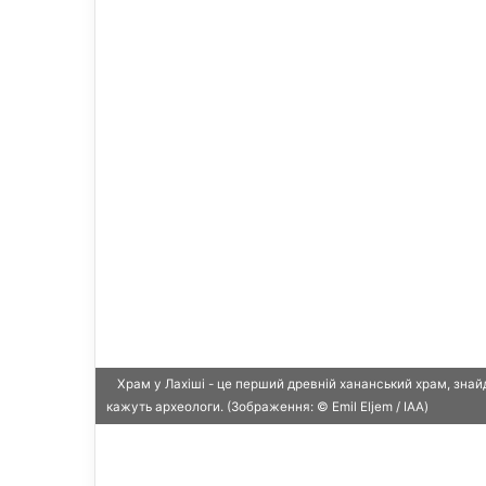
n
m
X
a
i
l
Храм у Лахіші - це перший древній хананський храм, знай
кажуть археологи. (Зображення: © Emil Eljem / IAA)