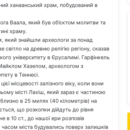
чний ханаанський храм, побудований в
бога Ваала, який був об’єктом молитви та
ині храму.
, який знайшли археологи за понад
ве світло на древню релігію регіону, сказав
кого університету в Єрусалимі. Гарфінкель
Майклом Хазелом, археологом з
тету в Теннесі.
єї місцевості залізного віку, коли вони
ьому місті Лахіш, який зараз є частиною
близно в 25 милях (40 кілометрів) на
ується, що розкопки дійдуть до рівня
е в 10 ст., до нашої ери розповів
 з часом міста будувались поверх залишків