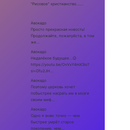
"Рисовое" христианство......
Авокадо
Просто прекрасная новость!
Продолжайте, пожалуйста, в том
же...
Авокадо
Недалёкое будущее...😉
https://youtu.be/OvVxY4mX3io?
si=Dfu2JH...
Авокадо
Поэтому церковь хочет
побыстрее насрать им в мозги
своим миф...
Авокадо
Одно я знаю точно — чем
быстрее умрёт старое
поколение, чем...