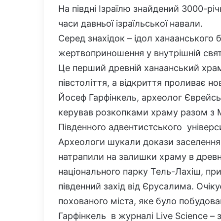
На півдні Ізраїлю знайдений 3000-рі
часи давньої ізраїльської навали.
Серед знахідок – ідол ханаанського 
жертвоприношення у внутрішній свят
Це перший древній ханаанський храм
півстоліття, а відкриття проливає но
Йосеф Гарфінкель, археолог Єврейсь
керував розкопками храму разом з 
Південного адвентистського універси
Археологи шукали докази заселення ці
натрапили на залишки храму в древн
національного парку Тель-Лахіш, при
південний захід від Єрусалима. Очік
похованого міста, яке було побудован
Гарфінкель в журналі Live Science –