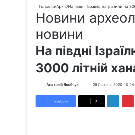
Головна
/
Архів
/
На півдні Ізраїлю натрапили на 3
Новини археол
новини
На півдні Ізраї
3000 літній ха
Анатолій Якобчук
F
S
25 Лютого, 2020, 10:44
o
e
LinkedIn
Pintere
l
n
Facebook
X
l
d
o
a
w
n
o
e