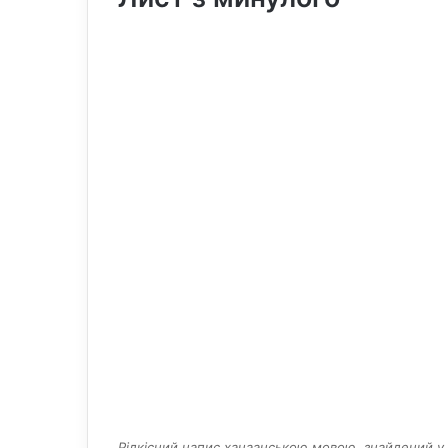
Рідкісний напис ханаанською мовою, знайдений у 