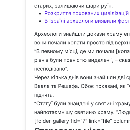
старих, залишаючи шари руїн.
Розкриття похованих цивілізацій 
В Ізраїлі археологи виявили форт
Археологи знайшли докази храму епо
вони почали копати просто під верхні
“В певному місці, де ми почали [копат
рівнів були повністю видалені”, – ска
несподівано”.
Через кілька днів вони знайшли дві с
Ваала та Решефа. Обоє показані, як “
піднята.
“Статуї були знайдені у святині храму
найпотаємнішу святиню храму. “Люди
[folder-gallery fid=”7″ link=”file” col