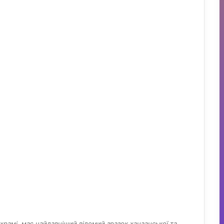
храмі, має найдавніший відомий зразок ханаанської та