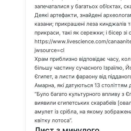
запечаталися у багатьох об’єктах, ска
Деякі артефакти, знайдені археолога
казани; прикрашені леза кинджалів т
прикраси, такі як сережки; і бісер зі
https://www.livescience.com/canaanite
jwsource=cl
Храм приблизно відповідає часу, ко
більшу частину сучасного Ізраїлю, Йо
Єгипет, а листи фараону від піддано
Амарна, які датуються 13 століттям д
“Було багато культурного впливу з Єг
виявили єгипетських скарабеїв [ова
амулет із срібла, на якому зображен
квітку лотоса”.
Лист з минулого