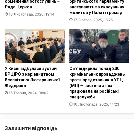
обмеження богослужінь –
британського парламенту
е
а
Рада Церков
виступають за скасування
н
н
молитов у Палаті громад
13 Листопада, 2020, 19:14
ц
у
17 Лютого, 2025, 18:25
і
Е
я
б
п
р
і
а
д
г
н
і
а
м
з
о
У Києві відбулася зустріч
СБУ відкрила понад 200
в
м
ВРЦіРО з керівництвом
кримінальних проваджень
о
Р
Всесвітньої Лютеранської
проти представників УПЦ
ю
Федерації
(МП) — частина з них
а
"
працювала на російські
ї
15 Травня, 2024, 08:02
спецслужби
Е
с
т
10 Листопада, 2025, 14:23
і
н
р
о
о
с
з
Залишити відповідь
,
б