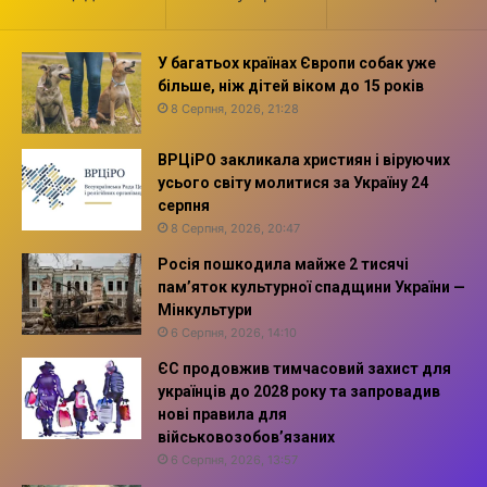
У багатьох країнах Європи собак уже
більше, ніж дітей віком до 15 років
8 Серпня, 2026, 21:28
ВРЦіРО закликала християн і віруючих
усього світу молитися за Україну 24
серпня
8 Серпня, 2026, 20:47
Росія пошкодила майже 2 тисячі
пам’яток культурної спадщини України —
Мінкультури
6 Серпня, 2026, 14:10
ЄС продовжив тимчасовий захист для
українців до 2028 року та запровадив
нові правила для
військовозобов’язаних
6 Серпня, 2026, 13:57