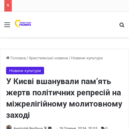
Меню
Ш
Головна
/
Християнські новини
/
Новини культури
Новини культури
У Києві вшанували пам’ять
жертв політичних репресій на
міжрелігійному молитовному
заході
Анатолій Якобчук
F
S
19 Травня, 2024, 20:53
0