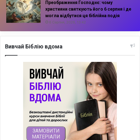
Преображення Господнє: чому
християни святкують його 6 серпня і де
могла відбутися ця біблійна подія
6 Серпня, 2026, 13:42
Вивчай Біблію вдома