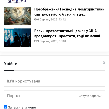
,
і
Преображення Господнє: чому християни
с
святкують його 6 серпня і де…
т
6 Серпня, 2026, 13:42
о
р
Великі протестантські церкви у США
и
продовжують зростати, тоді як менші…
ч
3 Серпня, 2026, 08:01
н
і
т
а
Увійти
с
о
ц
і
о
л
о
Забули пароль?
г
і
Запам'ятати мене