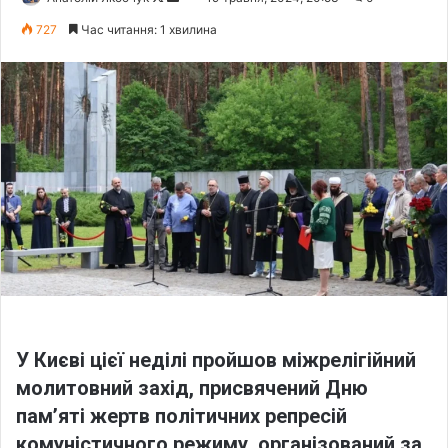
o
e
727
Час читання: 1 хвилина
l
n
l
d
o
a
w
n
o
e
n
m
X
a
i
l
У Києві цієї неділі пройшов міжрелігійний
молитовний захід, присвячений Дню
пам’яті жертв політичних репресій
комуністичного режиму, організований за