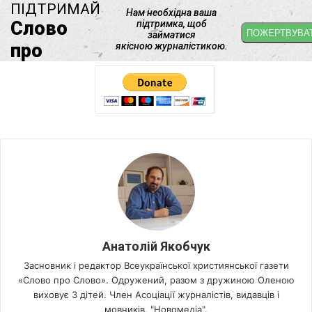
Анатолій Якобчук
Засновник і редактор Всеукраїнської християнської газети
«Слово про Слово». Одружений, разом з дружиною Оленою
виховує 3 дітей. Член Асоціації журналістів, видавців і
мовників, "Новомедіа".