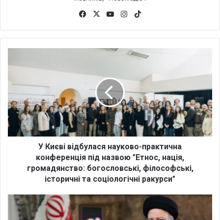
Fa
X
Yo
Ins
Tik
ce
uT
tag
To
bo
ub
ra
k
ok
e
m
У
К
и
є
в
і
в
і
д
б
У Києві відбулася науково-практична
у
конференція під назвою "Етнос, нація,
л
громадянство: богословські, філософські,
а
історичні та соціологічні ракурси"
с
я
Г
н
е
а