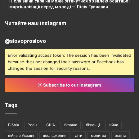
Після війни Україна може зіткнутися з хвилею освітньої
маргіналізації серед молоді — Лілія Гриневич
Читайте наш instagram
@slovoproslovo
Error validating access token: The session has been invalidated
because the user changed their password or Facebook has
changed the session for security reasons.
Subscribe to our instagram
Tags
Біблія
Росія
США
Україна
біженці
війна
війна в Україні
дослідження
діти
молитва
освіта