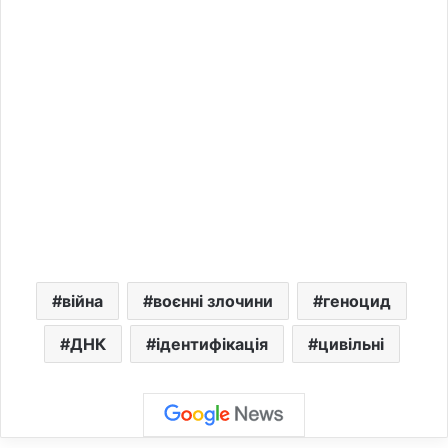
війна
воєнні злочини
геноцид
ДНК
ідентифікація
цивільні