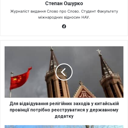
Степан Ошурко
Журналіст видання Слово про Слово. Студент Факультету
міжнародних відносин НАУ.
Fa
ce
bo
ok
Д
л
я
в
і
д
в
і
д
у
Для відвідування релігійних заходів у китайській
в
провінції потрібно реєструватися у державному
а
додатку
н
н
Д