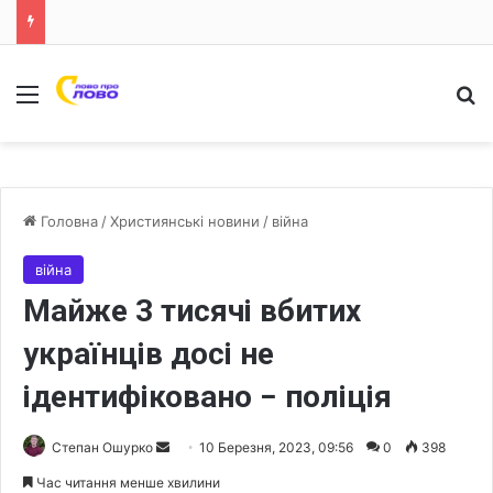
Меню
Ш
Головна
/
Християнські новини
/
війна
війна
Майже 3 тисячі вбитих
українців досі не
ідентифіковано − поліція
Степан Ошурко
S
10 Березня, 2023, 09:56
0
398
e
Час читання менше хвилини