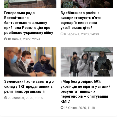
т
о
а
в
Генеральна рада
Здебільшого росіяни
й
и
Всесвітнього
використовують п’ять
с
х
баптистського альянсу
сценаріїв вивезення
ь
д
прийняла Резолюцію про
українських дітей
к
і
російсько-українську війну
6 Березня, 2023, 14:00
і
й
18 Липня, 2022, 22:24
й
е
п
в
р
а
о
к
в
у
і
й
н
о
ц
в
Зеленський хоче ввести до
«Мир без довіри»: 69%
і
у
складу ТКГ представників
українців не вірять у сталий
ї
релігійних організацій
результат нинішніх
в
п
переговорів — опитування
а
20 Жовтня, 2020, 19:16
КМІС
о
т
т
16 Січня, 2026, 11:18
и
р
м