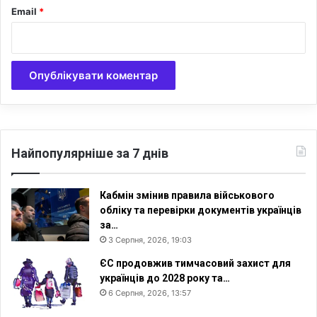
Email
*
а
−
в
К
н
а
о
б
м
М
у
і
д
н
о
д
а
Найпопулярніше за 7 днів
т
к
у
Кабмін змінив правила військового
обліку та перевірки документів українців
за…
3 Серпня, 2026, 19:03
ЄС продовжив тимчасовий захист для
українців до 2028 року та…
6 Серпня, 2026, 13:57