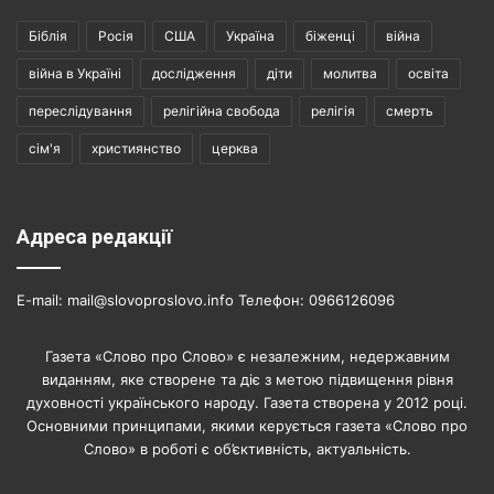
Біблія
Росія
США
Україна
біженці
війна
війна в Україні
дослідження
діти
молитва
освіта
переслідування
релігійна свобода
релігія
смерть
сім'я
християнство
церква
Адреса редакції
E-mail: mail@slovoproslovo.info Телефон: 0966126096
Газета «Слово про Слово» є незалежним, недержавним
виданням, яке створене та діє з метою підвищення рівня
духовності українського народу. Газета створена у 2012 році.
Основними принципами, якими керується газета «Слово про
Слово» в роботі є об’єктивність, актуальність.