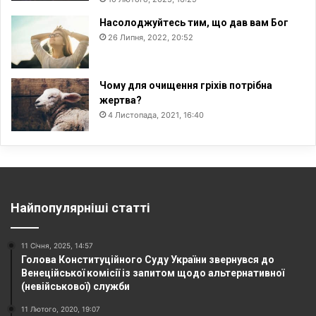
Насолоджуйтесь тим, що дав вам Бог
26 Липня, 2022, 20:52
Чому для очищення гріхів потрібна
жертва?
4 Листопада, 2021, 16:40
Найпопулярніші статті
11 Січня, 2025, 14:57
Голова Конституційного Суду України звернувся до
Венеційської комісії із запитом щодо альтернативної
(невійськової) служби
11 Лютого, 2020, 19:07