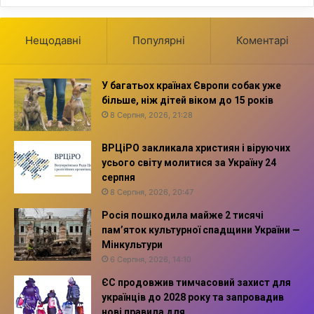
Нещодавні
Популярні
Коментарі
У багатьох країнах Європи собак уже
більше, ніж дітей віком до 15 років
8 Серпня, 2026, 21:28
ВРЦіРО закликала християн і віруючих
усього світу молитися за Україну 24
серпня
8 Серпня, 2026, 20:47
Росія пошкодила майже 2 тисячі
пам’яток культурної спадщини України —
Мінкультури
6 Серпня, 2026, 14:10
ЄС продовжив тимчасовий захист для
українців до 2028 року та запровадив
нові правила для