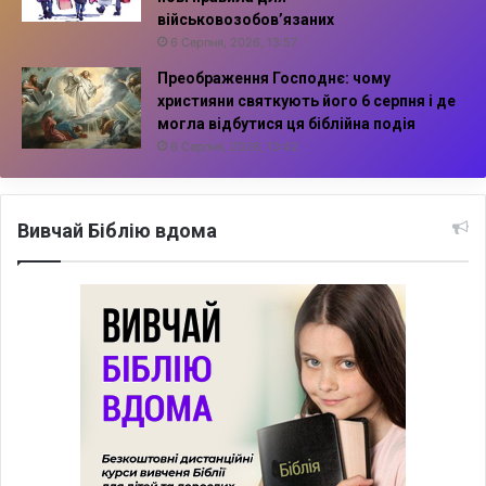
військовозобов’язаних
6 Серпня, 2026, 13:57
Преображення Господнє: чому
християни святкують його 6 серпня і де
могла відбутися ця біблійна подія
6 Серпня, 2026, 13:42
Вивчай Біблію вдома