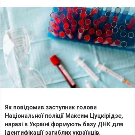
n
d
a
n
e
m
a
i
l
Як повідомив заступник голови
Національної поліції Максим Цуцкірідзе,
наразі в Україні формують базу ДНК для
ідентифікації загиблих українців.