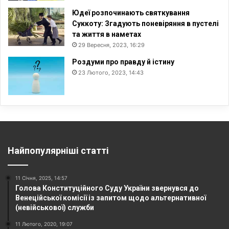
Юдеї розпочинають святкування
Суккоту: Згадують поневіряння в пустелі
та життя в наметах
29 Вересня, 2023, 16:29
Роздуми про правду й істину
23 Лютого, 2023, 14:43
Найпопулярніші статті
11 Січня, 2025, 14:57
Голова Конституційного Суду України звернувся до
Венеційської комісії із запитом щодо альтернативної
(невійськової) служби
11 Лютого, 2020, 19:07