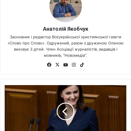
Анатолій Якобчук
Засновник і редактор Всеукраїнської християнської газети
«Слово про Слово». Одружений, разом з дружиною Оленою
виховує 3 дітей. Член Асоціації журналістів, видавців і
мовників, "Новомедіа".
Fa
X
Yo
Ins
Tik
ce
uT
tag
To
bo
ub
ra
k
ok
e
m
В
і
с
і
м
р
о
к