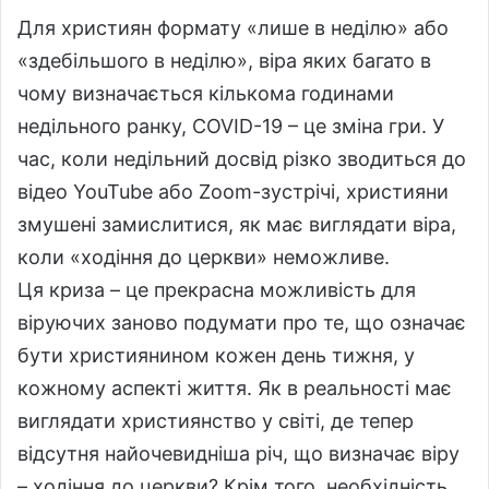
Для християн формату «лише в неділю» або
«здебільшого в неділю», віра яких багато в
чому визначається кількома годинами
недільного ранку, COVID-19 – це зміна гри. У
час, коли недільний досвід різко зводиться до
відео YouTube або Zoom-зустрічі, християни
змушені замислитися, як має виглядати віра,
коли «ходіння до церкви» неможливе.
Ця криза – це прекрасна можливість для
віруючих заново подумати про те, що означає
бути християнином кожен день тижня, у
кожному аспекті життя. Як в реальності має
виглядати християнство у світі, де тепер
відсутня найочевидніша річ, що визначає віру
– ходіння до церкви? Крім того, необхідність,