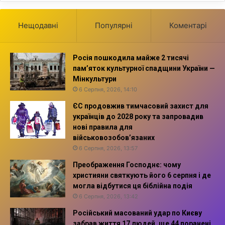
Нещодавні
Популярні
Коментарі
Росія пошкодила майже 2 тисячі
пам’яток культурної спадщини України —
Мінкультури
6 Серпня, 2026, 14:10
ЄС продовжив тимчасовий захист для
українців до 2028 року та запровадив
нові правила для
військовозобов’язаних
6 Серпня, 2026, 13:57
Преображення Господнє: чому
християни святкують його 6 серпня і де
могла відбутися ця біблійна подія
6 Серпня, 2026, 13:42
Російський масований удар по Києву
забрав життя 17 людей, ще 44 поранені