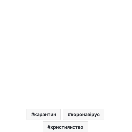
карантин
коронавірус
християнство