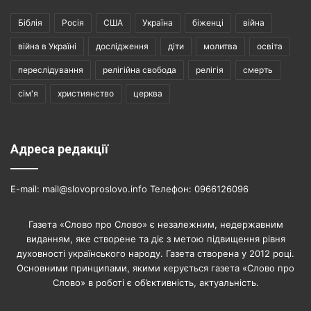
Біблія
Росія
США
Україна
біженці
війна
війна в Україні
дослідження
діти
молитва
освіта
переслідування
релігійна свобода
релігія
смерть
сім'я
християнство
церква
Адреса редакції
E-mail: mail@slovoproslovo.info Телефон: 0966126096
Газета «Слово про Слово» є незалежним, недержавним
виданням, яке створене та діє з метою підвищення рівня
духовності українського народу. Газета створена у 2012 році.
Основними принципами, якими керується газета «Слово про
Слово» в роботі є об’єктивність, актуальність.