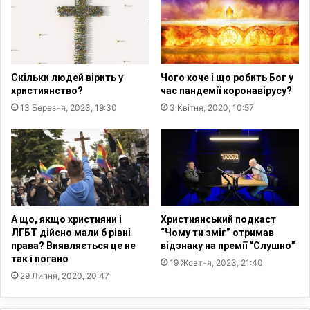
і
о
з
ж
Л
н
Г
а
Б
с
Скільки людей вірить у
Чого хоче і що робить Бог у
Т
к
християнство?
час пандемії коронавірусу?
п
а
13 Березня, 2023, 19:30
3 Квітня, 2020, 10:57
р
с
о
у
п
в
а
а
г
т
а
и
н
д
А що, якщо християни і
Християнський подкаст
о
ЛГБТ дійсно мали б рівні
“Чому ти зміг” отримав
ю
права? Виявляється це не
відзнаку на премії “Слушно”
–
так і погано
19 Жовтня, 2023, 21:40
ґ
29 Липня, 2020, 20:47
р
у