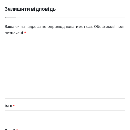
н
т
Залишити відповідь
о
в
н
Ваша e-mail адреса не оприлюднюватиметься.
Обов’язкові поля
и
позначені
*
й
К
а
н
о
а
м
л
і
е
з
н
т
а
р
Ім'я
*
*