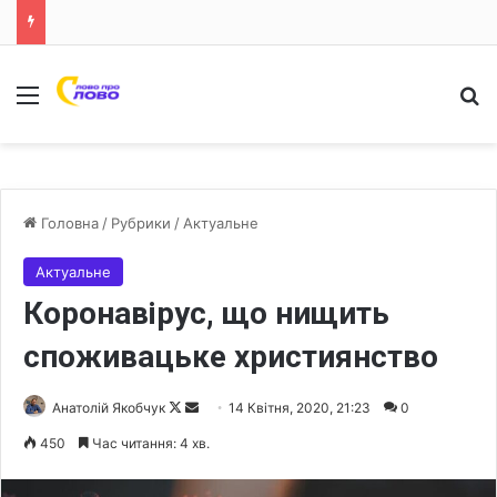
Меню
Ш
Головна
/
Рубрики
/
Актуальне
Актуальне
Коронавірус, що нищить
споживацьке християнство
Анатолій Якобчук
F
S
14 Квітня, 2020, 21:23
0
o
e
450
Час читання: 4 хв.
l
n
l
d