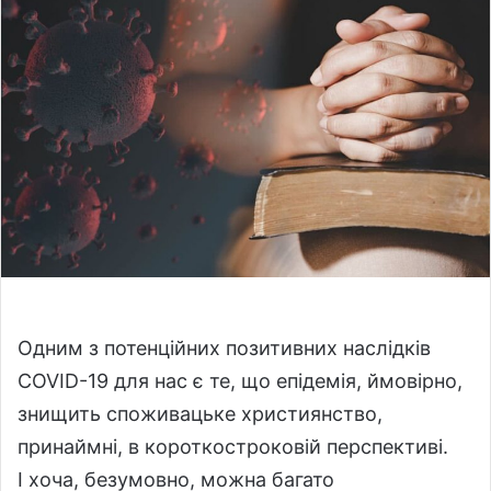
o
a
w
n
o
e
n
m
X
a
i
l
Одним з потенційних позитивних наслідків
COVID-19 для нас є те, що епідемія, ймовірно,
знищить споживацьке християнство,
принаймні, в короткостроковій перспективі.
І хоча, безумовно, можна багато