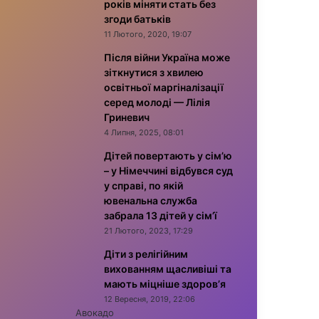
років міняти стать без
згоди батьків
11 Лютого, 2020, 19:07
Після війни Україна може
зіткнутися з хвилею
освітньої маргіналізації
серед молоді — Лілія
Гриневич
4 Липня, 2025, 08:01
Дітей повертають у сім’ю
– у Німеччині відбувся суд
у справі, по якій
ювенальна служба
забрала 13 дітей у сім’ї
21 Лютого, 2023, 17:29
Діти з релігійним
вихованням щасливіші та
мають міцніше здоров’я
12 Вересня, 2019, 22:06
Авокадо