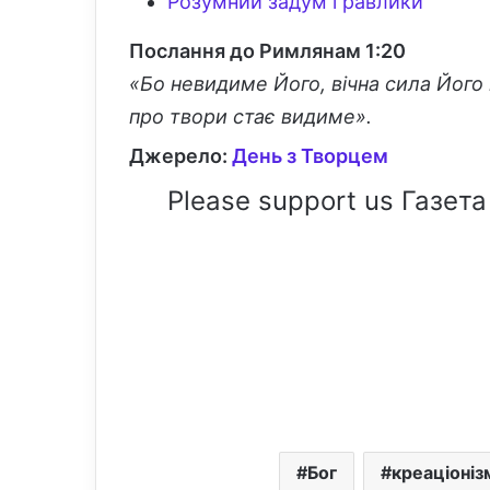
Розумний задум і равлики
Послання до Римлянам 1:20
«Бо невидиме Його, вічна сила Його 
про твори стає видиме».
Джерело:
День з Творцем
Please support us Газета
Бог
креаціоніз