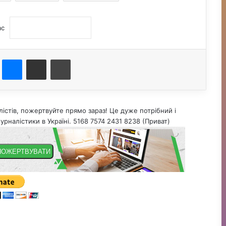
ас
st
Messenger
Поділитися електронною поштою
Друк
істів, пожертвуйте прямо зараз! Це дуже потрібний і
урналістики в Україні. 5168 7574 2431 8238 (Приват)