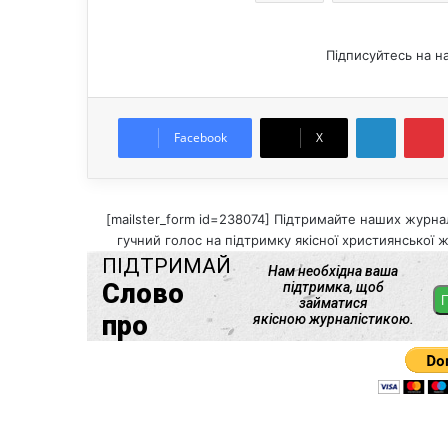
Підписуйтесь на н
LinkedIn
Pintere
Facebook
X
[mailster_form id=238074] Підтримайте наших журнал
гучний голос на підтримку якісної християнської ж