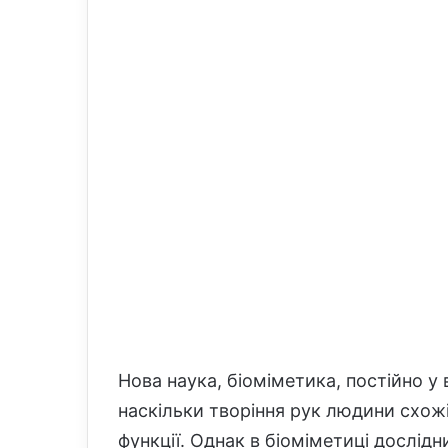
l
Нова наука, біоміметика, постійно у 
наскільки творіння рук людини схожі
функції. Однак в біоміметиці дослід