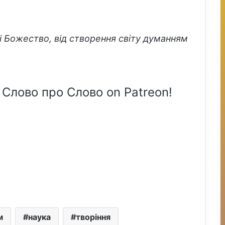
і Божество, від створення світу думанням
 Слово про Слово on Patreon!
м
наука
творіння