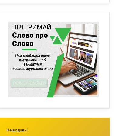
Нещодавні