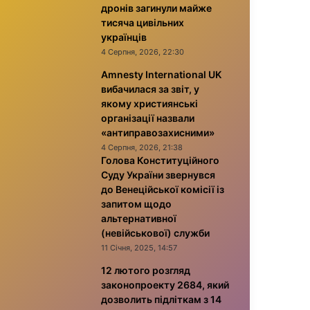
дронів загинули майже
тисяча цивільних
українців
4 Серпня, 2026, 22:30
Amnesty International UK
вибачилася за звіт, у
якому християнські
організації назвали
«антиправозахисними»
4 Серпня, 2026, 21:38
Голова Конституційного
Суду України звернувся
до Венеційської комісії із
запитом щодо
альтернативної
(невійськової) служби
11 Січня, 2025, 14:57
12 лютого розгляд
законопроекту 2684, який
дозволить підліткам з 14