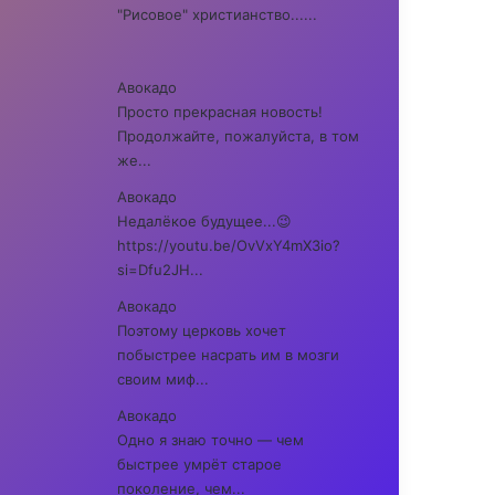
"Рисовое" христианство......
Авокадо
Просто прекрасная новость!
Продолжайте, пожалуйста, в том
же...
Авокадо
Недалёкое будущее...😉
https://youtu.be/OvVxY4mX3io?
si=Dfu2JH...
Авокадо
Поэтому церковь хочет
побыстрее насрать им в мозги
своим миф...
Авокадо
Одно я знаю точно — чем
быстрее умрёт старое
поколение, чем...