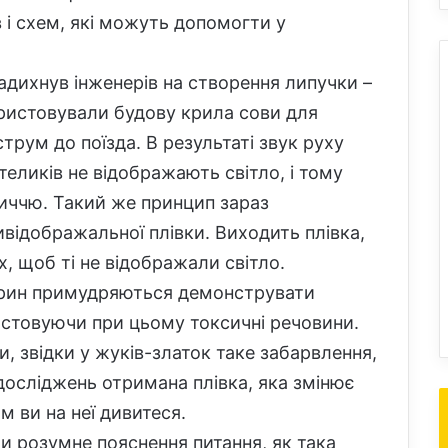
в і схем, які можуть допомогти у
 надихнув інженерів на створення липучки –
ористовували будову крила сови для
трум до поїзда. В результаті звук руху
теликів не відображають світло, і тому
иччю. Такий же принцип зараз
відображальної плівки. Виходить плівка,
, щоб ті не відображали світло.
варин примудряються демонструвати
истовуючи при цьому токсичні речовини.
и, звідки у жуків-златок таке забарвлення,
 досліджень отримана плівка, яка змінює
м ви на неї дивитеся.
 розумне пояснення питання, як така