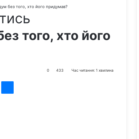
адум без того, хто його придумав?
тись
без того, хто його
0
433
Час читання: 1 хвилина
st
Messenger