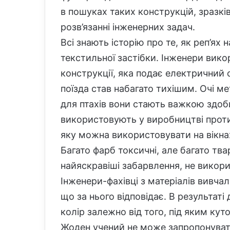
в пошуках таких конструкцій, зразкі
розв’язанні інженерних задач.
Всі знають історію про те, як реп’ях
текстильної застібки. Інженери вик
конструкції, яка подає електричний с
поїзда став набагато тихішим. Очі ме
для птахів вони стають важкою здоб
використовують у виробництві проти
яку можна використовувати на вікнах
Багато фарб токсичні, але багато т
найяскравіші забарвлення, не викор
Інженери-фахівці з матеріалів вивчал
що за нього відповідає. В результаті
колір залежно від того, під яким куто
Жоден учений не може запропонувати