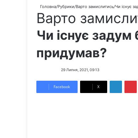
Головна
/
Рубрики
/
Варто замислитись
/
Чи існує з
Варто замисли
Чи існує задум 
придумав?
F
S
29 Липня, 2021, 09:13
o
e
LinkedIn
Pintere
l
n
Facebook
X
l
d
o
a
w
n
o
e
n
m
X
a
i