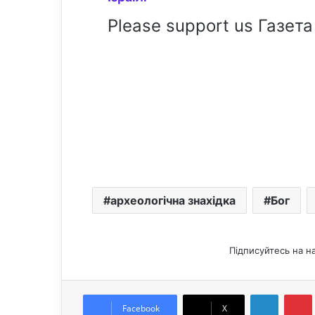
Please support us Газета
археологічна знахідка
Бог
Підписуйтесь на н
LinkedIn
Pintere
Facebook
X