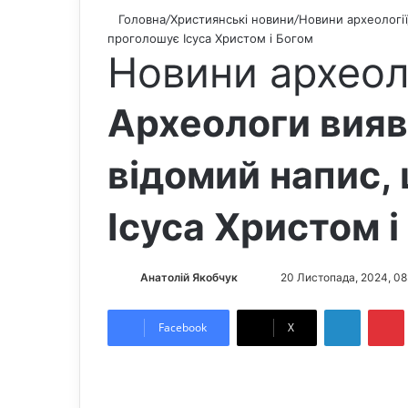
Головна
/
Християнські новини
/
Новини археології
проголошує Ісуса Христом і Богом
Новини археол
Археологи вияв
відомий напис,
Ісуса Христом і
Анатолій Якобчук
F
S
20 Листопада, 2024, 08
o
e
LinkedIn
Pintere
l
n
Facebook
X
l
d
o
a
w
n