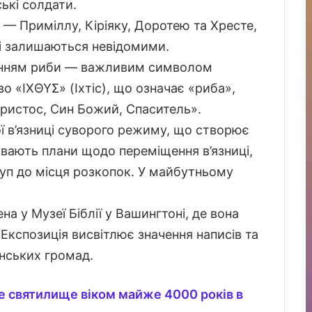
ькі солдати.
 — Приміллу, Кіріяку, Доротею та Хресте,
лі залишаються невідомими.
енням риби — важливим символом
о «ΙΧΘΥΣ» (Іхтіс), що означає «риба»,
Христос, Син Божий, Спаситель».
ї в’язниці суворого режиму, що створює
ивають плани щодо переміщення в’язниці,
уп до місця розкопок. У майбутньому
а у Музеї Біблії у Вашингтоні, де вона
Експозиція висвітлює значення написів та
янських громад.
е святилище віком майже 4000 років в