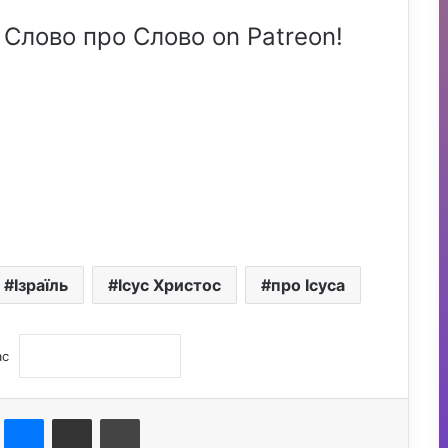
 Слово про Слово on Patreon!
Ізраїль
Ісус Христос
про Ісуса
ас
st
Messenger
Поділитися електронною поштою
Друк