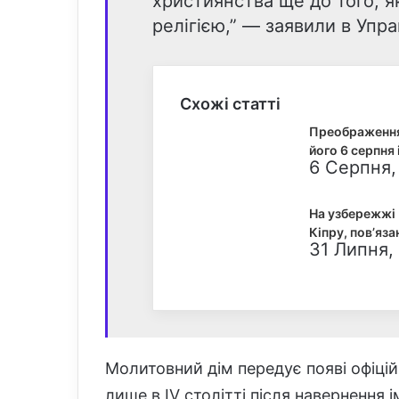
християнства ще до того, я
релігією,” — заявили в Упр
Схожі статті
Преображення
його 6 серпня 
6 Серпня,
На узбережжі 
Кіпру, пов’яза
31 Липня,
Молитовний дім передує появі офіці
лише в IV столітті після навернення