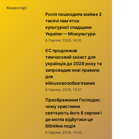
Коментарі
Росія пошкодила майже 2
тисячі пам’яток
культурної спадщини
України — Мінкультури
6 Серпня, 2026, 14:10
ЄС продовжив
тимчасовий захист для
українців до 2028 року та
запровадив нові правила
для
військовозобов’язаних
6 Серпня, 2026, 13:57
Преображення Господнє:
чому християни
святкують його 6 серпня і
де могла відбутися ця
біблійна подія
6 Серпня, 2026, 13:42