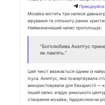
Приєднуйся 
Мозаїка містить три написи давньог
вірування та спільноту ранніх христи
Найвизначніший напис проголошує:
“Боголюбива Акептус принес
як пам’ять.”
Цей текст вважається одним із найр
Ісуса. Акептус, яка пожертвувала сті
використовували для Євхаристії — к
Інший напис згадує римського центур
створення мозаїки, підкреслюючи рі