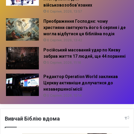
військовозобов’язаних
6 Серпня, 2026, 13:57
Преображення Господнє: чому
християни святкують його 6 серпня і де
могла відбутися ця біблійна подія
6 Серпня, 2026, 13:42
Російський масований удар по Києву
забрав життя 17 людей, ще 44 поранені
5 Серпня, 2026, 11:16
Редактор Operation World закликав
Церкву активніше долучатися до
незавершеної місії
5 Серпня, 2026, 10:14
Вивчай Біблію вдома