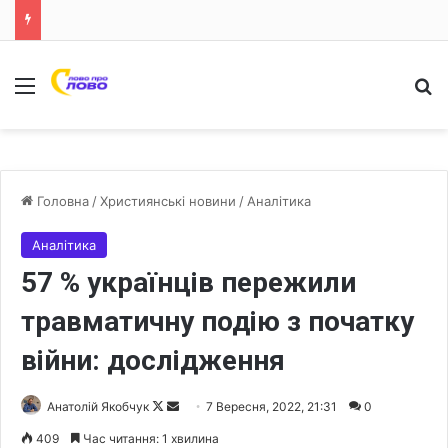
Меню
Ш
Головна
/
Християнські новини
/
Аналітика
Аналітика
57 % українців пережили
травматичну подію з початку
війни: дослідження
Анатолій Якобчук
F
S
7 Вересня, 2022, 21:31
0
o
e
409
Час читання: 1 хвилина