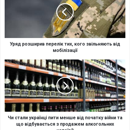
я
д
р
о
з
ш
и
р
Уряд розширив перелік тих, кого звільняють від
и
мобілізації
в
п
Ч
е
и
р
с
е
т
л
а
і
л
к
и
т
у
и
к
х
р
Чи стали українці пити менше від початку війни та
,
а
що відбувається з продажем алкогольних
к
ї