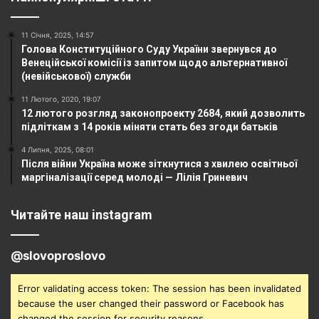
11 Січня, 2025, 14:57
Голова Конституційного Суду України звернувся до
Венеційської комісії із запитом щодо альтернативної
(невійськової) служби
11 Лютого, 2020, 19:07
12 лютого розгляд законопроекту 2684, який дозволить
підліткам з 14 років міняти стать без згоди батьків
4 Липня, 2025, 08:01
Після війни Україна може зіткнутися з хвилею освітньої
маргіналізації серед молоді — Лілія Гриневич
Читайте наш instagram
@slovoproslovo
Error validating access token: The session has been invalidated
because the user changed their password or Facebook has
changed the session for security reasons.