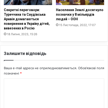
і
у
з
в
Секретні переговори:
Населення Землі досягнуло
а
і
Туреччина та Саудівська
позначки у 8 мільярдів
ц
й
Аравія домагаються
людей − ООН
і
н
повернення в Україну дітей,
15 Листопада, 2022, 17:07
ї
вивезених в Росію
и
т
18 Липня, 2023, 15:26
а
щ
о
Залишити відповідь
в
і
д
Ваша e-mail адреса не оприлюднюватиметься.
Обов’язкові поля
б
позначені
*
у
в
К
а
є
о
т
м
ь
е
с