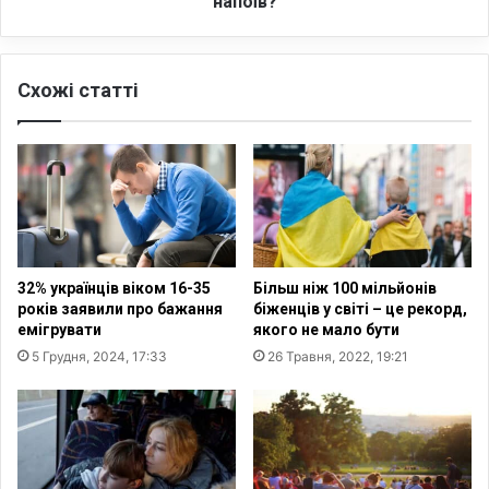
напоїв?
о
н
г
ц
о
і
з
Схожі статті
п
в
и
і
т
л
и
ь
м
н
е
я
н
ю
ш
т
е
32% українців віком 16-35
Більш ніж 100 мільйонів
ь
в
років заявили про бажання
біженців у світі – це рекорд,
в
і
емігрувати
якого не мало бути
і
д
5 Грудня, 2024, 17:33
26 Травня, 2022, 19:21
д
п
м
о
о
ч
б
а
і
т
л
к