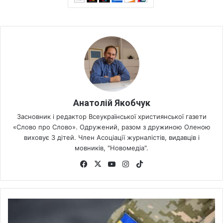
Анатолій Якобчук
Засновник і редактор Всеукраїнської християнської газети
«Слово про Слово». Одружений, разом з дружиною Оленою
виховує 3 дітей. Член Асоціації журналістів, видавців і
мовників, "Новомедіа".
Fa
X
Yo
Ins
Tik
ce
uT
tag
To
bo
ub
ra
k
ok
e
m
У
р