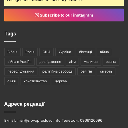
Subscribe to our instagram
Tags
Біблія
Росія
США
Україна
біженці
війна
війна в Україні
дослідження
діти
молитва
освіта
переслідування
релігійна свобода
релігія
смерть
сім'я
християнство
церква
Адреса редакції
E-mail: mail@slovoproslovo.info Телефон: 0966126096