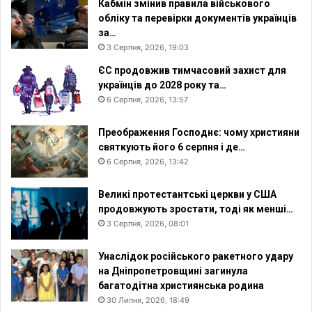
Кабмін змінив правила військового
а
обліку та перевірки документів українців
п
за…
о
3 Серпня, 2026, 19:03
ї
ЄС продовжив тимчасовий захист для
в
українців до 2028 року та…
?
6 Серпня, 2026, 13:57
Преображення Господнє: чому християни
святкують його 6 серпня і де…
6 Серпня, 2026, 13:42
Великі протестантські церкви у США
продовжують зростати, тоді як менші…
3 Серпня, 2026, 08:01
Унаслідок російського ракетного удару
на Дніпропетровщині загинула
багатодітна християнська родина
30 Липня, 2026, 18:49