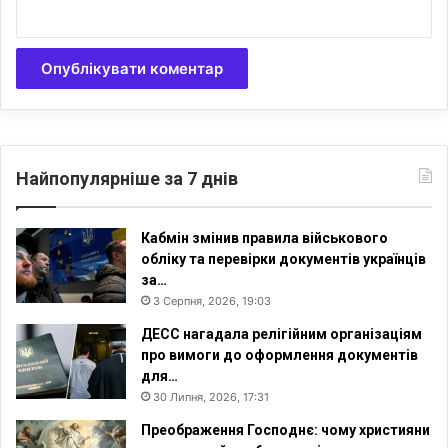
а
т
р
а
н
с
п
л
Найпопулярніше за 7 днів
а
н
т
Кабмін змінив правила військового
а
обліку та перевірки документів українців
ц
за…
і
3 Серпня, 2026, 19:03
ю
ДЕСС нагадала релігійним організаціям
про вимоги до оформлення документів
для…
30 Липня, 2026, 17:31
Преображення Господнє: чому християни