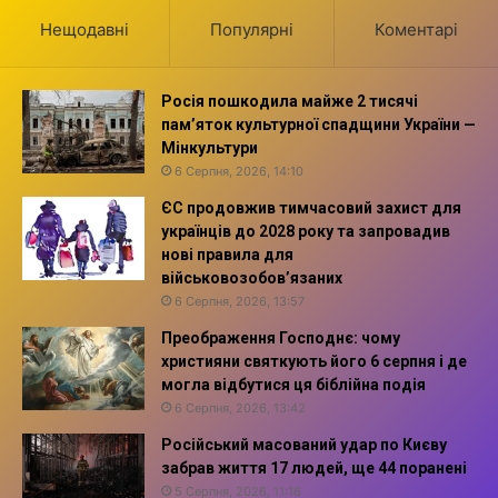
Нещодавні
Популярні
Коментарі
Росія пошкодила майже 2 тисячі
пам’яток культурної спадщини України —
Мінкультури
6 Серпня, 2026, 14:10
ЄС продовжив тимчасовий захист для
українців до 2028 року та запровадив
нові правила для
військовозобов’язаних
6 Серпня, 2026, 13:57
Преображення Господнє: чому
християни святкують його 6 серпня і де
могла відбутися ця біблійна подія
6 Серпня, 2026, 13:42
Російський масований удар по Києву
забрав життя 17 людей, ще 44 поранені
5 Серпня, 2026, 11:16