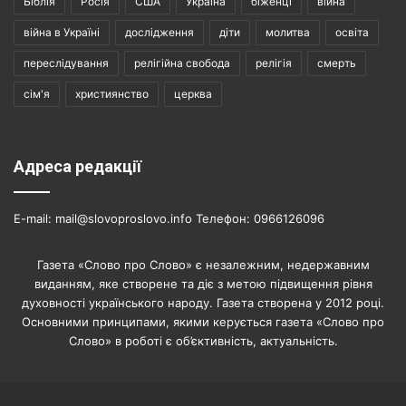
Біблія
Росія
США
Україна
біженці
війна
війна в Україні
дослідження
діти
молитва
освіта
переслідування
релігійна свобода
релігія
смерть
сім'я
християнство
церква
Адреса редакції
E-mail: mail@slovoproslovo.info Телефон: 0966126096
Газета «Слово про Слово» є незалежним, недержавним
виданням, яке створене та діє з метою підвищення рівня
духовності українського народу. Газета створена у 2012 році.
Основними принципами, якими керується газета «Слово про
Слово» в роботі є об’єктивність, актуальність.