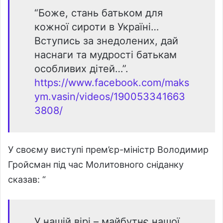
“Боже, стань батьком для
кожної сироти в Україні…
Вступись за знедолених, дай
наснаги та мудрості батькам
особливих дітей…”.
https://www.facebook.com/maks
ym.vasin/videos/190053341663
3808/
У своєму виступі прем’єр-міністр Володимир
Гройсман під час Молитовного сніданку
сказав: “
У нашій вірі – майбутнє нашої