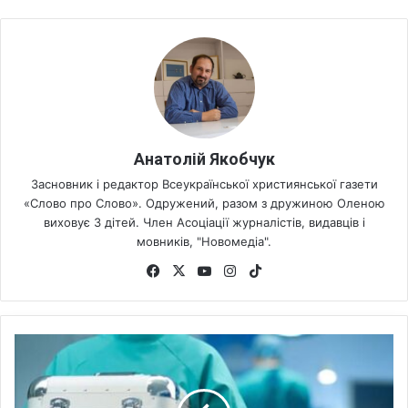
Анатолій Якобчук
Засновник і редактор Всеукраїнської християнської газети
«Слово про Слово». Одружений, разом з дружиною Оленою
виховує 3 дітей. Член Асоціації журналістів, видавців і
мовників, "Новомедіа".
Fa
X
Yo
Ins
Tik
ce
uT
tag
To
bo
ub
ra
k
ok
e
m
П
а
р
л