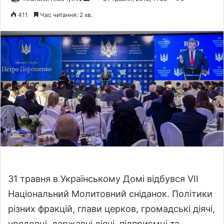
o
e
411
Час читання: 2 хв.
l
n
l
d
o
a
w
n
o
e
n
m
X
a
i
l
31 травня в Українському Домі відбувся VII
Національний Молитовний сніданок. Політики
різних фракцій, глави церков, громадські діячі,
урядовці, державні діячі, підприємці та