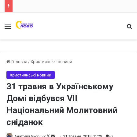
Меню
Ш
Головна
/
Християнські новини
Християнські новини
31 травня в Українському
Домі відбувся VII
Національний Молитовний
сніданок
Анатолій Якобчук
F
S
31 Травня, 2018, 11:29
0