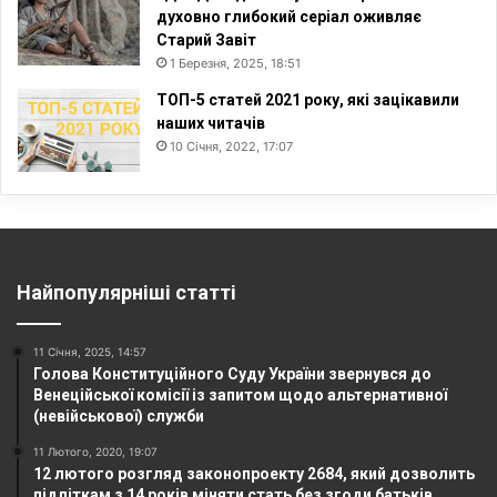
духовно глибокий серіал оживляє
Старий Завіт
1 Березня, 2025, 18:51
ТОП-5 статей 2021 року, які зацікавили
наших читачів
10 Січня, 2022, 17:07
Найпопулярніші статті
11 Січня, 2025, 14:57
Голова Конституційного Суду України звернувся до
Венеційської комісії із запитом щодо альтернативної
(невійськової) служби
11 Лютого, 2020, 19:07
12 лютого розгляд законопроекту 2684, який дозволить
підліткам з 14 років міняти стать без згоди батьків