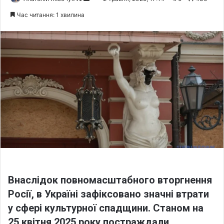
o
e
Час читання: 1 хвилина
l
n
l
d
o
a
w
n
o
e
n
m
X
a
i
l
Внаслідок повномасштабного вторгнення
Росії, в Україні зафіксовано значні втрати
у сфері культурної спадщини. Станом на
25 квітня 2025 року постраждали