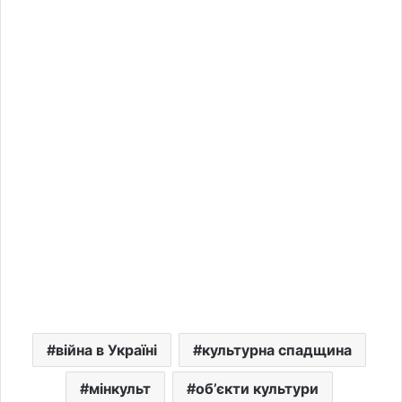
війна в Україні
культурна спадщина
мінкульт
об’єкти культури