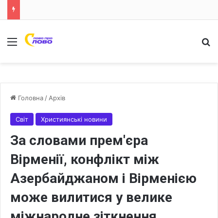
Меню
Ш
Головна
/
Архів
Світ
Християнські новини
За словами прем'єра
Вірменії, конфлікт між
Азербайджаном і Вірменією
може вилитися у велике
міжнародне зіткнення