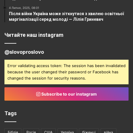
4 Липня, 2025, 08:01
Після війни Україна може зіткнутися з хвилею освітньої
маргіналізації серед молоді — Лілія Гриневич
Читайте наш instagram
@slovoproslovo
Error validating access token: The session has been invalidated
because the user changed their password or Facebook has
changed the session for security reasons.
Subscribe to our instagram
Tags
Біблія
Росія
США
Україна
біженці
війна