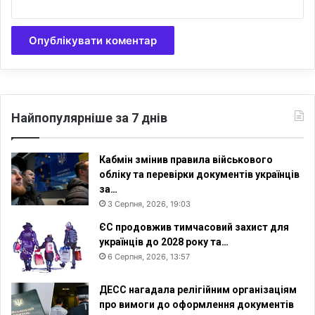
в
и
т
о
к
м
о
з
Найпопулярніше за 7 днів
к
у
д
Кабмін змінив правила військового
и
обліку та перевірки документів українців
т
за…
и
3 Серпня, 2026, 19:03
н
ЄС продовжив тимчасовий захист для
и
українців до 2028 року та…
:
6 Серпня, 2026, 13:57
Д
О
С
ДЕСС нагадала релігійним організаціям
Л
про вимоги до оформлення документів