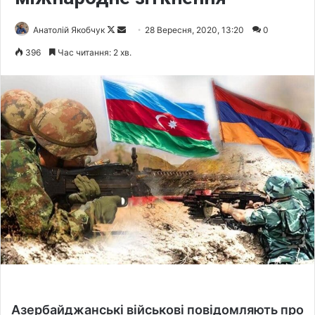
Анатолій Якобчук
F
S
28 Вересня, 2020, 13:20
0
o
e
396
Час читання: 2 хв.
l
n
l
d
o
a
w
n
o
e
n
m
X
a
i
l
Азербайджанські військові повідомляють про