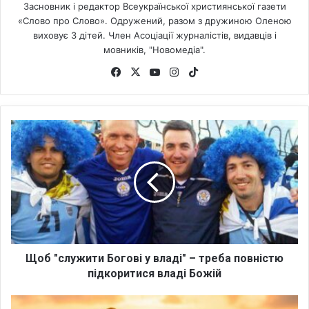
Засновник і редактор Всеукраїнської християнської газети
«Слово про Слово». Одружений, разом з дружиною Оленою
виховує 3 дітей. Член Асоціації журналістів, видавців і
мовників, "Новомедіа".
Fa
X
Yo
Ins
Tik
ce
uT
tag
To
bo
ub
ra
k
ok
e
m
Щ
о
б
"
с
л
у
ж
и
т
Щоб "служити Богові у владі" – треба повністю
и
підкоритися владі Божій
Б
о
Н