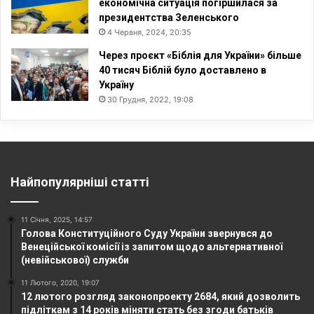
економічна ситуація погіршилася за
президентства Зеленського
4 Червня, 2024, 20:35
Через проєкт «Біблія для України» більше
40 тисяч Біблій було доставлено в
Україну
30 Грудня, 2022, 19:08
Найпопулярніші статті
11 Січня, 2025, 14:57
Голова Конституційного Суду України звернувся до
Венеційської комісії із запитом щодо альтернативної
(невійськової) служби
11 Лютого, 2020, 19:07
12 лютого розгляд законопроекту 2684, який дозволить
підліткам з 14 років міняти стать без згоди батьків