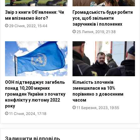
і
ж
с
и
Звір з книги Об’явлення: Чи
Громадськість буде робити
т
в
ми впізнаємо його?
усе, щоб звільнити
ю
а
заручників і полонених
29 Січня, 2022, 15:44
п
н
25 Липня, 2019, 21:38
і
н
д
я
к
а
о
л
р
к
и
о
т
г
и
о
ООН підтверджує загибель
Кількість злочинів
с
л
понад 10,200 мирних
зменшилася на 10%
я
ю
громадян України з початку
порівняно з довоєнним
в
п
конфлікту у лютому 2022
часом
л
року
і
11 Березня, 2023, 19:55
а
д
11 Січня, 2024, 17:18
д
ч
і
а
Б
с
Залишити відповідь
о
в