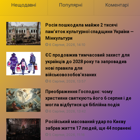
Нещодавні
Популярні
Коментарі
Росія пошкодила майже 2 тисячі
пам’яток культурної спадщини України —
Мінкультури
6 Серпня, 2026, 14:10
ЄС продовжив тимчасовий захист для
українців до 2028 року та запровадив
нові правила для
військовозобов’язаних
6 Серпня, 2026, 13:57
Преображення Господнє: чому
християни святкують його 6 серпня і де
могла відбутися ця біблійна подія
6 Серпня, 2026, 13:42
Російський масований удар по Києву
забрав життя 17 людей, ще 44 поранені
5 Серпня, 2026, 11:16