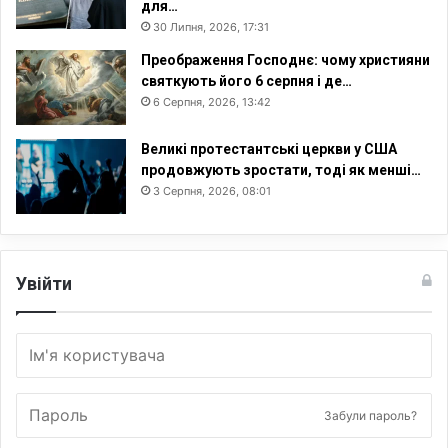
І
для…
Д
30 Липня, 2026, 17:31
Ж
Преображення Господнє: чому християни
Е
святкують його 6 серпня і де…
Н
6 Серпня, 2026, 13:42
Н
Я
Великі протестантські церкви у США
продовжують зростати, тоді як менші…
3 Серпня, 2026, 08:01
Увійти
Забули пароль?