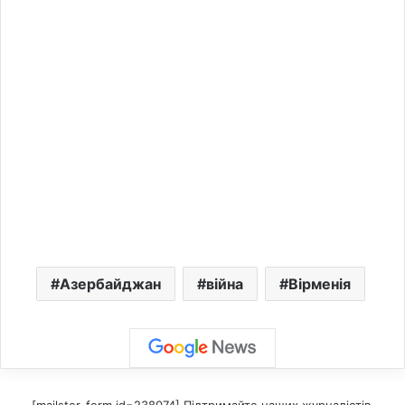
Азербайджан
війна
Вірменія
[mailster_form id=238074] Підтримайте наших журналістів,