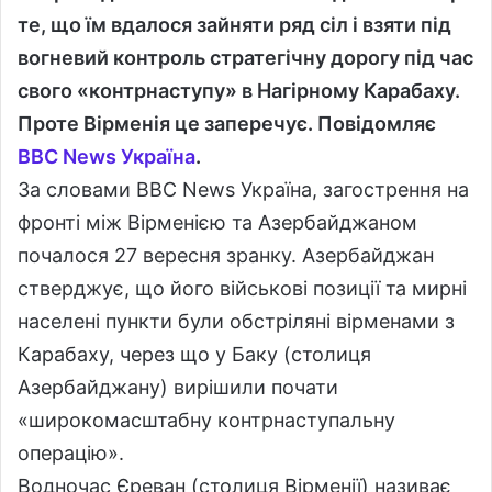
те, що їм вдалося зайняти ряд сіл і взяти під
вогневий контроль стратегічну дорогу під час
свого «контрнаступу» в Нагірному Карабаху.
Проте Вірменія це заперечує. Повідомляє
BBC News Україна
.
За словами BBC News Україна, загострення на
фронті між Вірменією та Азербайджаном
почалося 27 вересня зранку. Азербайджан
стверджує, що його військові позиції та мирні
населені пункти були обстріляні вірменами з
Карабаху, через що у Баку (столиця
Азербайджану) вирішили почати
«широкомасштабну контрнаступальну
операцію».
Водночас Єреван (столиця Вірменії) називає