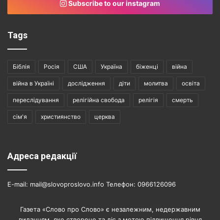
Subscribe to our instagram
Tags
Біблія
Росія
США
Україна
біженці
війна
війна в Україні
дослідження
діти
молитва
освіта
переслідування
релігійна свобода
релігія
смерть
сім'я
християнство
церква
Адреса редакції
E-mail: mail@slovoproslovo.info Телефон: 0966126096
Газета «Слово про Слово» є незалежним, недержавним
виданням, яке створене та діє з метою підвищення рівня