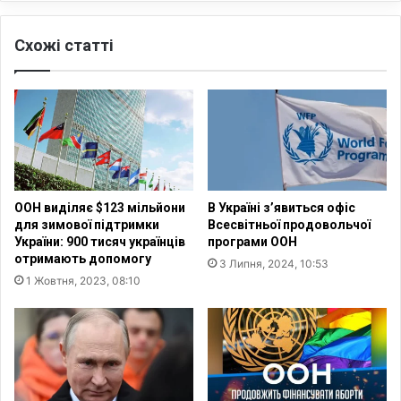
н
н
о
о
к
Схожі статті
ц
і
и
н
д
о
:
з
Р
е
о
м
с
ц
і
і
я
ООН виділяє $123 мільйони
В Україні з’явиться офіс
в
п
для зимової підтримки
Всесвітньої продовольчої
—
о
України: 900 тисяч українців
програми ООН
ш
ш
отримають допомогу
3 Липня, 2024, 10:53
л
к
1 Жовтня, 2023, 08:10
я
о
х
д
в
и
н
л
і
а
к
п
у