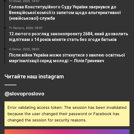
11 Січня, 2025, 14:57
Голова Конституційного Суду України звернувся до
Венеційської комісії із запитом щодо альтернативної
(невійськової) служби
11 Лютого, 2020, 19:07
12 лютого розгляд законопроекту 2684, який дозволить
підліткам з 14 років міняти стать без згоди батьків
4 Липня, 2025, 08:01
Після війни Україна може зіткнутися з хвилею освітньої
маргіналізації серед молоді — Лілія Гриневич
Читайте наш instagram
@slovoproslovo
Error validating access token: The session has been invalidated
because the user changed their password or Facebook has
changed the session for security reasons.