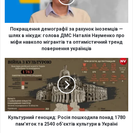
щ
е
н
н
я
Покращення демографії за рахунок іноземців —
д
шлях в нікуди: голова ДМС Наталія Науменко про
е
міфи навколо мігрантів та оптимістичний тренд
м
повернення українців
о
г
К
р
у
а
л
ф
ь
і
т
ї
у
з
р
а
н
р
и
а
й
Культурний геноцид: Росія пошкодила понад 1780
х
г
пам’яток та 2540 об’єктів культури в Україні
у
е