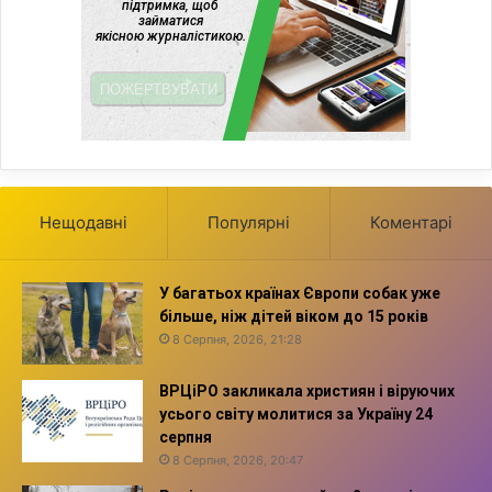
н
ц
і
в
Нещодавні
Популярні
Коментарі
У багатьох країнах Європи собак уже
більше, ніж дітей віком до 15 років
8 Серпня, 2026, 21:28
ВРЦіРО закликала християн і віруючих
усього світу молитися за Україну 24
серпня
8 Серпня, 2026, 20:47