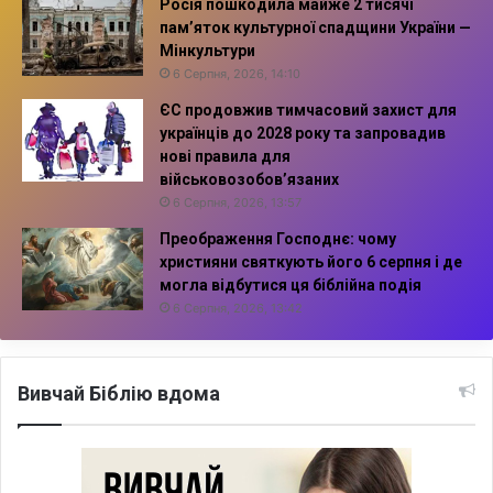
Росія пошкодила майже 2 тисячі
пам’яток культурної спадщини України —
Мінкультури
6 Серпня, 2026, 14:10
ЄС продовжив тимчасовий захист для
українців до 2028 року та запровадив
нові правила для
військовозобов’язаних
6 Серпня, 2026, 13:57
Преображення Господнє: чому
християни святкують його 6 серпня і де
могла відбутися ця біблійна подія
6 Серпня, 2026, 13:42
Вивчай Біблію вдома