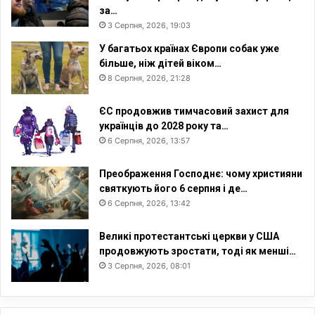
і
ї
за…
г
н
3 Серпня, 2026, 19:03
р
і
а
У багатьох країнах Європи собак уже
н
більше, ніж дітей віком…
т
8 Серпня, 2026, 21:28
і
в
ЄС продовжив тимчасовий захист для
т
українців до 2028 року та…
а
6 Серпня, 2026, 13:57
о
п
Преображення Господнє: чому християни
т
святкують його 6 серпня і де…
и
6 Серпня, 2026, 13:42
м
і
Великі протестантські церкви у США
с
продовжують зростати, тоді як менші…
т
3 Серпня, 2026, 08:01
и
ч
н
и