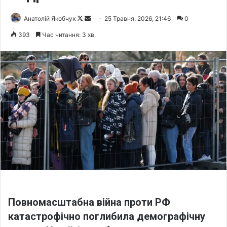
Анатолій Якобчук
F
S
25 Травня, 2026, 21:46
0
o
e
393
Час читання: 3 хв.
l
n
l
d
o
a
w
n
o
e
n
m
X
a
i
l
Повномасштабна війна проти РФ
катастрофічно поглибила демографічну