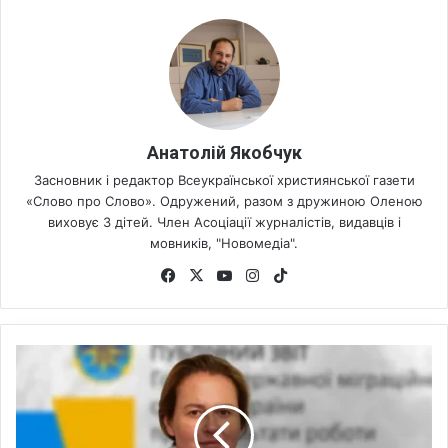
Анатолій Якобчук
Засновник і редактор Всеукраїнської християнської газети
«Слово про Слово». Одружений, разом з дружиною Оленою
виховує 3 дітей. Член Асоціації журналістів, видавців і
мовників, "Новомедіа".
Fa
X
Yo
Ins
Tik
ce
uT
tag
To
bo
ub
ra
k
ok
e
m
П
о
к
р
а