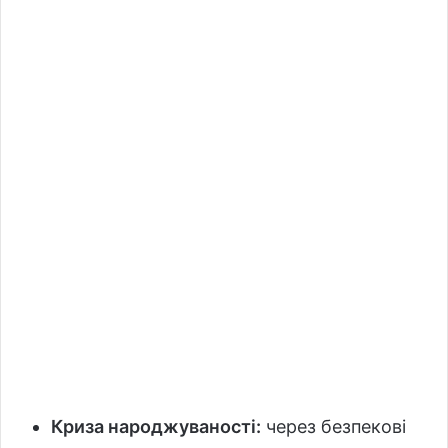
Криза народжуваності:
через безпекові