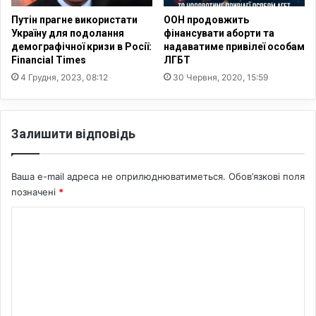
о
д
н
Путін прагне використати
ООН продовжить
и
а
Україну для подолання
фінансувати аборти та
:
д
демографічної кризи в Росії:
надаватиме привілеї особам
г
Financial Times
ЛГБТ
1
о
7
4 Грудня, 2023, 08:12
30 Червня, 2020, 15:59
л
8
о
0
в
п
Залишити відповідь
а
а
Д
м
М
’
Ваша e-mail адреса не оприлюднюватиметься.
Обов’язкові поля
С
я
Н
позначені
*
т
а
о
К
т
к
а
о
т
л
а
м
і
2
я
е
5
Н
4
н
а
0