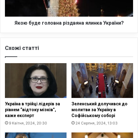
о
д
в
е
'
г
я
о
Якою буде головна різдвяна ялинка України?
з
л
а
о
н
в
Схожі статті
и
н
х
а
з
р
І
і
с
з
у
д
с
в
о
я
м
н
Україна в трійці лідерів за
Зеленський долучився до
Н
а
рівнем “відтоку мізків”,
молитви за Україну в
а
я
каже експерт
Софійському соборі
в
л
9 Квітня, 2024, 20:30
24 Серпня, 2024, 13:03
и
и
н
н