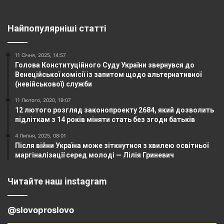
Найпопулярніші статті
11 Січня, 2025, 14:57
Голова Конституційного Суду України звернувся до
Венеційської комісії із запитом щодо альтернативної
(невійськової) служби
11 Лютого, 2020, 19:07
12 лютого розгляд законопроекту 2684, який дозволить
підліткам з 14 років міняти стать без згоди батьків
4 Липня, 2025, 08:01
Після війни Україна може зіткнутися з хвилею освітньої
маргіналізації серед молоді — Лілія Гриневич
Читайте наш instagram
@slovoproslovo