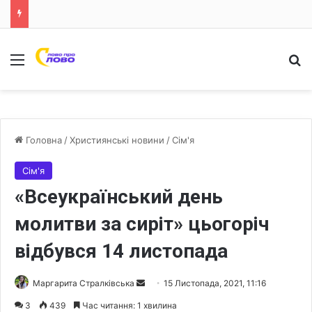
Меню
Ш
Головна
/
Християнські новини
/
Сім'я
Сім'я
«Всеукраїнський день
молитви за сиріт» цьогоріч
відбувся 14 листопада
Маргарита Стралківська
S
15 Листопада, 2021, 11:16
e
3
439
Час читання: 1 хвилина