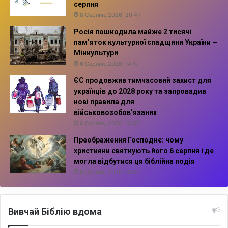
серпня
8 Серпня, 2026, 20:47
Росія пошкодила майже 2 тисячі
пам’яток культурної спадщини України —
Мінкультури
6 Серпня, 2026, 14:10
ЄС продовжив тимчасовий захист для
українців до 2028 року та запровадив
нові правила для
військовозобов’язаних
6 Серпня, 2026, 13:57
Преображення Господнє: чому
християни святкують його 6 серпня і де
могла відбутися ця біблійна подія
6 Серпня, 2026, 13:42
Вивчай Біблію вдома