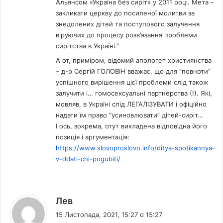
Альянсом «Україна без сиріт» у 2011 році. Мета –
у
закликати церкву до посиленої молитви за
знедолених дітей та поступового залучення
віруючих до процесу розв’язання проблеми
сирітства в Україні.”
А от, приміром, відомий апологет християнства
– д-р Сергій ГОЛОВІН вважає, що для “повноти”
успішного вирішення цієї проблеми слід також
залучити і… гомосексуальні партнерства (!). Які,
мовляв, в Україні слід ЛЕГАЛІЗУВАТИ і офіційно
надати їм право “усиновлювати” дітей-сиріт…
І ось, зокрема, отут викладена відповідна його
позиція і аргументація:
https://www.slovoproslovo.info/ditya-spotikannya-
v-ddati-chi-pogubiti/
:
Лев
15 Листопада, 2021, 15:27 о 15:27