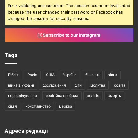
Error validating access token: The session has been invalidated
because the user changed their password or Facebook has
changed the session for security reasons.
Subscribe to our instagram
Tags
Біблія
Росія
США
Україна
біженці
війна
війна в Україні
дослідження
діти
молитва
освіта
переслідування
релігійна свобода
релігія
смерть
сім'я
християнство
церква
Адреса редакції