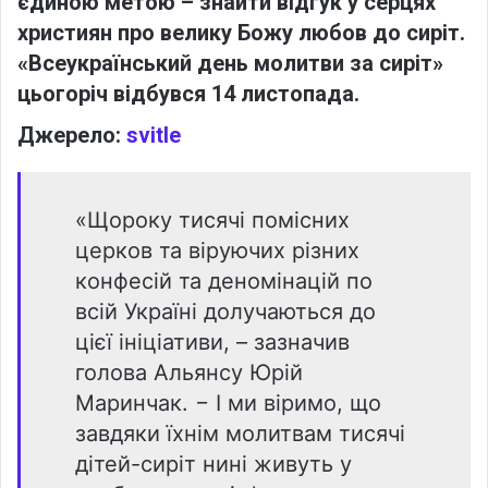
єдиною метою – знайти відгук у серцях
християн про велику Божу любов до сиріт.
«Всеукраїнський день молитви за сиріт»
цьогоріч відбувся 14 листопада.
Джерело:
svitle
«Щороку тисячі помісних
церков та віруючих різних
конфесій та деномінацій по
всій Україні долучаються до
цієї ініціативи, – зазначив
голова Альянсу Юрій
Маринчак. − І ми віримо, що
завдяки їхнім молитвам тисячі
дітей-сиріт нині живуть у