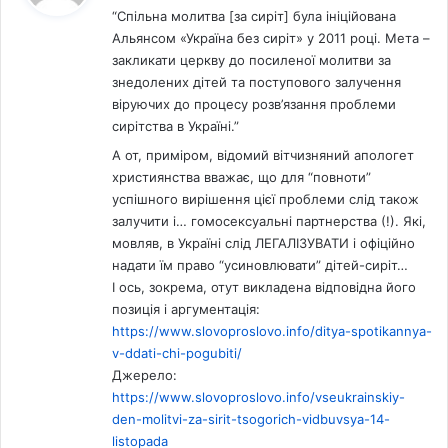
“Спільна молитва [за сиріт] була ініційована
Альянсом «Україна без сиріт» у 2011 році. Мета –
закликати церкву до посиленої молитви за
знедолених дітей та поступового залучення
віруючих до процесу розв’язання проблеми
сирітства в Україні.”
А от, приміром, відомий вітчизняний апологет
християнства вважає, що для “повноти”
успішного вирішення цієї проблеми слід також
залучити і… гомосексуальні партнерства (!). Які,
мовляв, в Україні слід ЛЕГАЛІЗУВАТИ і офіційно
надати їм право “усиновлювати” дітей-сиріт…
І ось, зокрема, отут викладена відповідна його
позиція і аргументація:
https://www.slovoproslovo.info/ditya-spotikannya-
v-ddati-chi-pogubiti/
Джерело:
https://www.slovoproslovo.info/vseukrainskiy-
den-molitvi-za-sirit-tsogorich-vidbuvsya-14-
listopada