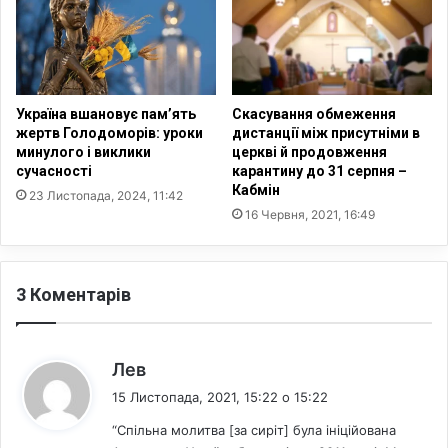
о
к
м
а
т
У
а
к
з
р
а
а
Україна вшановує пам’ять
Скасування обмеження
в
ї
жертв Голодоморів: уроки
дистанції між присутніми в
о
н
минулого і виклики
церкві й продовження
ю
сучасності
карантину до 31 серпня –
и
Кабмін
в
?
23 Листопада, 2024, 11:42
а
16 Червня, 2021, 16:49
н
н
я
3 Коментарів
м
и
Х
а
:
Лев
н
15 Листопада, 2021, 15:22 о 15:22
а
а
“Спільна молитва [за сиріт] була ініційована
н