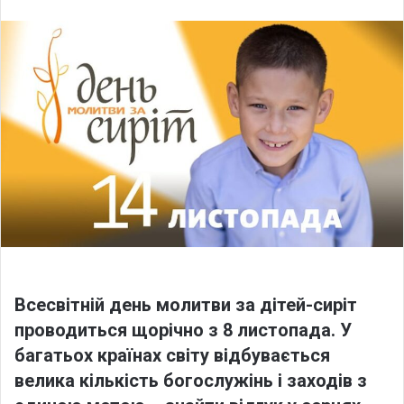
n
d
a
n
e
m
a
i
l
Всесвітній день молитви за дітей-сиріт
проводиться щорічно з 8 листопада. У
багатьох країнах світу відбувається
велика кількість богослужінь і заходів з