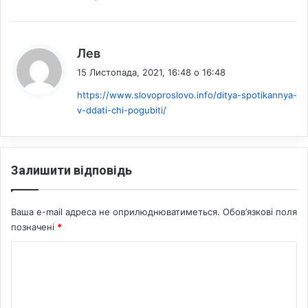
:
Лев
15 Листопада, 2021, 16:48 о 16:48
https://www.slovoproslovo.info/ditya-spotikannya-
v-ddati-chi-pogubiti/
Залишити відповідь
Ваша e-mail адреса не оприлюднюватиметься.
Обов’язкові поля
позначені
*
К
о
м