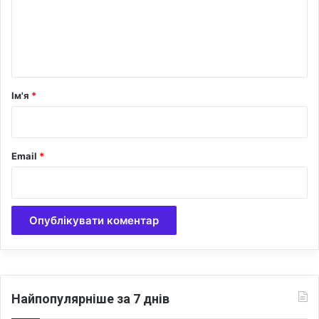
е
н
т
а
р
Ім'я
*
*
Email
*
Найпопулярніше за 7 днів