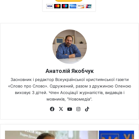
Анатолій Якобчук
Засновник і редактор Всеукраїнської християнської газети
«Слово про Слово». Одружений, разом з дружиною Оленою
виховує 3 дітей. Член Асоціації журналістів, видавців і
мовників, "Новомедіа".
Fa
X
Yo
Ins
Tik
ce
uT
tag
To
bo
ub
ra
k
ok
e
m
У