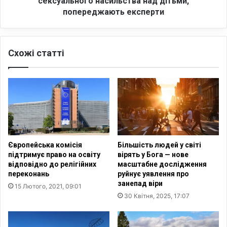
сексуального насильства над дітьми,
у
л
попереджають експерти
т
е
н
к
ь
т
о
Схожі статті
в
г
і
о
д
р
к
о
р
з
и
п
в
о
а
ч
є
Європейська комісія
Більшість людей у світі
и
х
підтримує право на освіту
вірять у Бога — нове
н
и
відповідно до релігійних
масштабне дослідження
а
ж
переконань
руйнує уявлення про
є
а
занепад віри
15 Лютого, 2021, 09:01
д
к
30 Квітня, 2025, 17:07
и
а
с
м
к
д