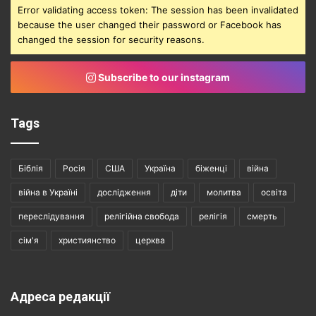
Error validating access token: The session has been invalidated
because the user changed their password or Facebook has
changed the session for security reasons.
Subscribe to our instagram
Tags
Біблія
Росія
США
Україна
біженці
війна
війна в Україні
дослідження
діти
молитва
освіта
переслідування
релігійна свобода
релігія
смерть
сім'я
християнство
церква
Адреса редакції