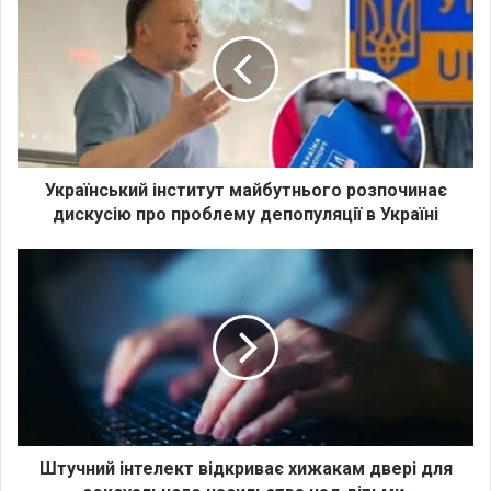
к
р
а
ї
н
с
ь
к
и
Український інститут майбутнього розпочинає
й
дискусію про проблему депопуляції в Україні
і
н
Ш
с
т
т
у
и
ч
т
н
у
и
т
й
м
і
а
н
й
т
Штучний інтелект відкриває хижакам двері для
б
е