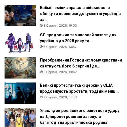
р
Кабмін змінив правила військового
е
обліку та перевірки документів українців
д
за…
ж
3 Серпня, 2026, 19:03
а
ЄС продовжив тимчасовий захист для
ю
українців до 2028 року та…
т
6 Серпня, 2026, 13:57
ь
е
к
Преображення Господнє: чому християни
с
святкують його 6 серпня і де…
п
6 Серпня, 2026, 13:42
е
р
Великі протестантські церкви у США
т
продовжують зростати, тоді як менші…
и
3 Серпня, 2026, 08:01
Унаслідок російського ракетного удару
на Дніпропетровщині загинула
багатодітна християнська родина