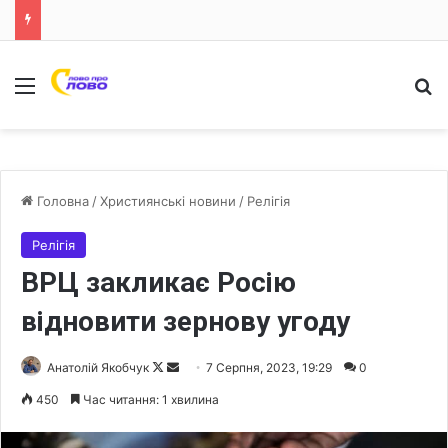
Меню
Ш
Головна
/
Християнські новини
/
Релігія
Релігія
ВРЦ закликає Росію
відновити зернову угоду
Анатолій Якобчук
F
S
7 Серпня, 2023, 19:29
0
o
e
450
Час читання: 1 хвилина
l
n
l
d