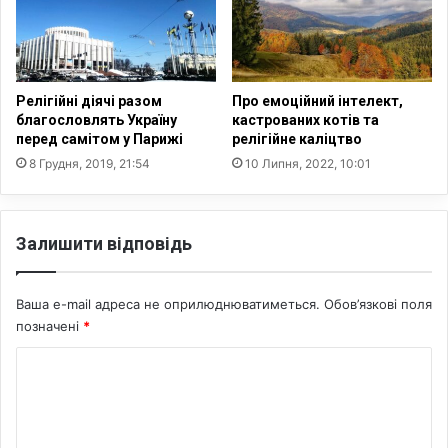
у
в
с
е
і
р
ю
і
п
д
Релігійні діячі разом
Про емоційний інтелект,
р
л
благословлять Україну
кастрованих котів та
о
перед самітом у Парижі
релігійне каліцтво
я
п
с
8 Грудня, 2019, 21:54
10 Липня, 2022, 10:01
р
е
о
к
б
с
Залишити відповідь
л
у
е
а
м
л
Ваша e-mail адреса не оприлюднюватиметься.
Обов’язкові поля
у
ь
позначені
*
д
н
е
о
К
п
г
о
о
о
п
н
м
у
а