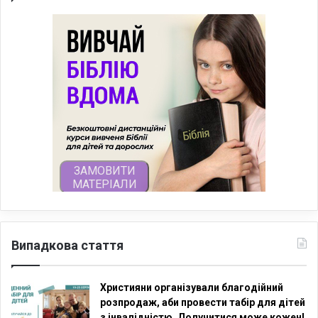
Випадкова стаття
Християни організували благодійний
розпродаж, аби провести табір для дітей
з інвалідністю. Долучитися може кожен!