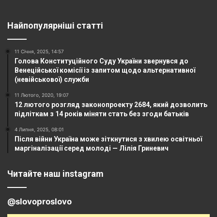
Найпопулярніші статті
11 Січня, 2025, 14:57
Голова Конституційного Суду України звернувся до
Венеційської комісії із запитом щодо альтернативної
(невійськової) служби
11 Лютого, 2020, 19:07
12 лютого розгляд законопроекту 2684, який дозволить
підліткам з 14 років міняти стать без згоди батьків
4 Липня, 2025, 08:01
Після війни Україна може зіткнутися з хвилею освітньої
маргіналізації серед молоді — Лілія Гриневич
Читайте наш instagram
@slovoproslovo