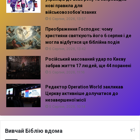
нові правила для
військовозобов’язаних
6 Серпня, 2026, 13:57
Преображення Господнє: чому
християни святкують його 6 серпня і де
могла відбутися ця біблійна подія
6 Серпня, 2026, 13:42
Російський масований удар по Києву
забрав життя 17 людей, ще 44 поранені
5 Серпня, 2026, 11:16
Редактор Operation World закликав
Церкву активніше долучатися до
незавершеної місії
5 Серпня, 2026, 10:14
Вивчай Біблію вдома