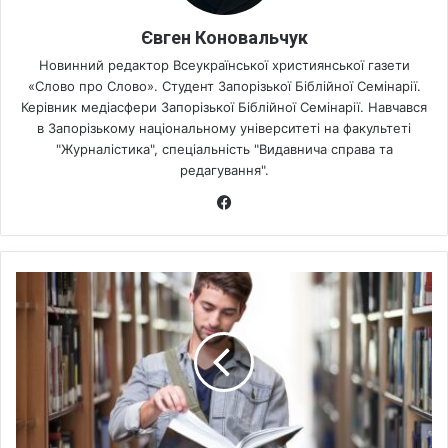
Євген Коновальчук
Новинний редактор Всеукраїнської християнської газети
«Слово про Слово». Студент Запорізької Біблійної Семінарії.
Керівник медіасфери Запорізької Біблійної Семінарії. Навчався
в Запорізькому національному університеті на факультеті
"Журналістика", спеціальність "Видавнича справа та
редагування".
Fa
ce
bo
ok
М
і
ж
н
а
р
о
д