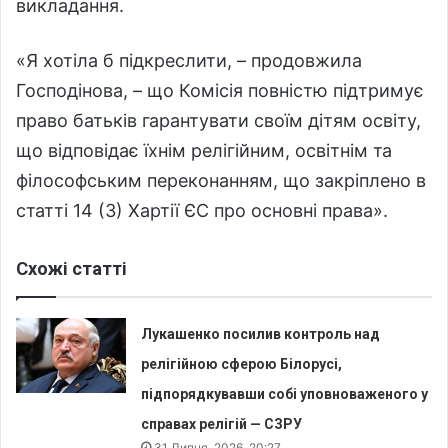
викладання.
«Я хотіла б підкреслити, – продовжила
Господінова, – що Комісія повністю підтримує
право батьків гарантувати своїм дітям освіту,
що відповідає їхнім релігійним, освітнім та
філософським переконанням, що закріплено в
статті 14 (3) Хартії ЄС про основні права».
Схожі статті
Лукашенко посилив контроль над
релігійною сферою Білорусі,
підпорядкувавши собі уповноваженого у
справах релігій — СЗРУ
31 Липня, 2026, 20:27