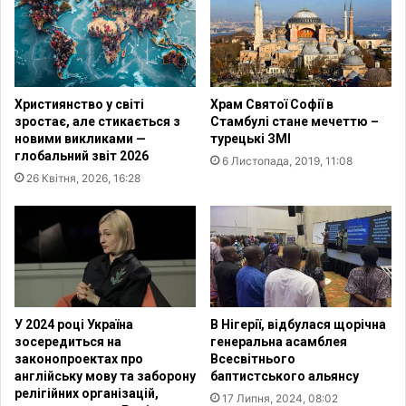
д
д
з
о
н
л
а
у
ч
ч
Християнство у світі
Храм Святої Софії в
а
и
зростає, але стикається з
Стамбулі стане мечеттю –
ю
л
новими викликами —
турецькі ЗМІ
т
а
глобальний звіт 2026
6 Листопада, 2019, 11:08
ь
с
26 Квітня, 2026, 16:28
1
я
4
д
л
о
ю
п
т
р
о
и
г
б
о
и
У 2024 році Україна
В Нігерії, відбулася щорічна
р
зосередиться на
генеральна асамблея
а
законопроектах про
Всесвітнього
англійську мову та заборону
баптистського альянсу
н
релігійних організацій,
н
17 Липня, 2024, 08:02