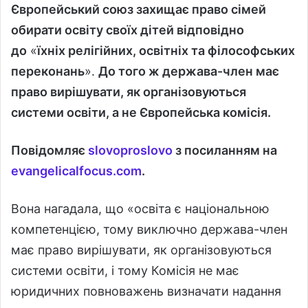
Європейський союз
захищає право сімей
обирати освіту своїх дітей відповідно
до
«
їхніх релігійних, освітніх та філософських
переконань
».
До того ж держава-член має
право вирішувати, як організовуються
системи освіти, а не Європейська комісія.
Повідомляє
slovoproslovo
з посиланням на
evangelicalfocus.com
.
Вона нагадала, що «освіта є національною
компетенцією, тому виключно держава-член
має право вирішувати, як організовуються
системи освіти, і тому Комісія не має
юридичних повноважень визначати надання