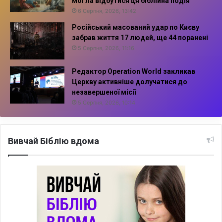
могла відбутися ця біблійна подія
6 Серпня, 2026, 13:42
Російський масований удар по Києву
забрав життя 17 людей, ще 44 поранені
5 Серпня, 2026, 11:16
Редактор Operation World закликав
Церкву активніше долучатися до
незавершеної місії
5 Серпня, 2026, 10:14
Вивчай Біблію вдома