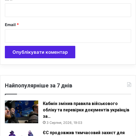
о
*
Email
*
Найпопулярніше за 7 днів
Кабмін змінив правила військового
обліку та перевірки документів українців
за…
3 Серпня, 2026, 19:03
ЄС продовжив тимчасовий захист для