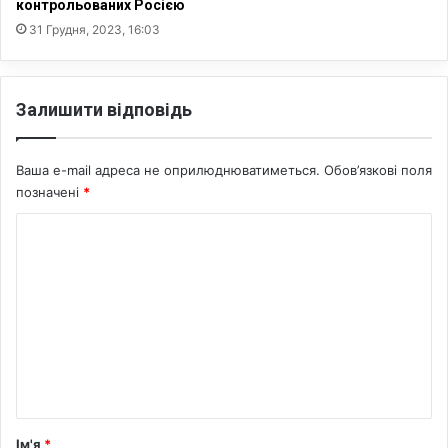
контрольованих Росією
я
31 Грудня, 2023, 16:03
с
н
і
г
Залишити відповідь
у
н
а
Ваша e-mail адреса не оприлюднюватиметься.
Обов’язкові поля
в
позначені
*
у
л
К
и
о
ц
я
м
х
е
Р
і
н
в
т
н
а
о
г
р
Ім'я
*