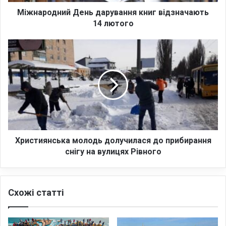
н
и
Міжнародний День дарування книг відзначають
й
14 лютого
Д
е
Х
н
р
ь
и
д
с
а
т
р
и
у
я
в
н
а
с
н
ь
Християнська молодь долучилася до прибирання
н
к
снігу на вулицях Рівного
я
а
к
м
н
о
Схожі статті
и
л
г
о
в
д
і
ь