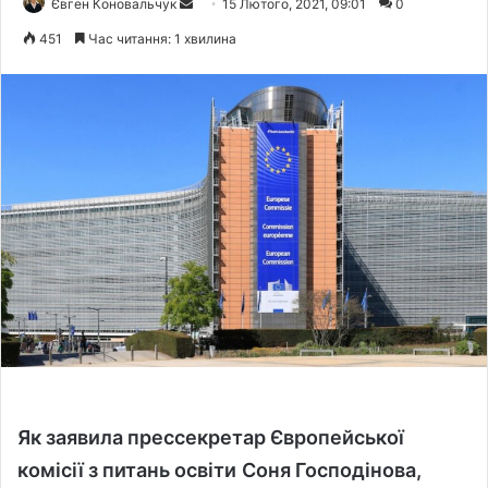
Євген Коновальчук
S
15 Лютого, 2021, 09:01
0
e
451
Час читання: 1 хвилина
n
d
a
n
e
m
a
i
l
Як заявила прессекретар Європейської
комісії з питань освіти
Соня Господінова,