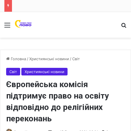
Меню
Ш
Головна
/
Християнські новини
/
Світ
Світ
Християнські новини
Європейська комісія
підтримує право на освіту
відповідно до релігійних
переконань