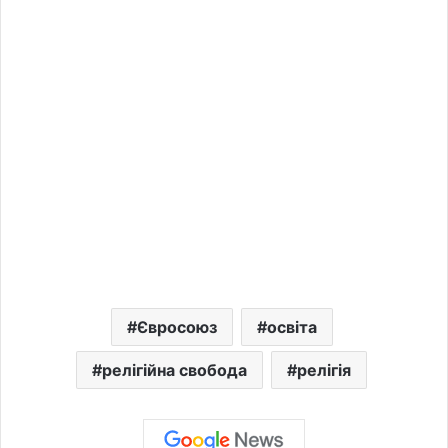
Євросоюз
освіта
релігійна свобода
релігія