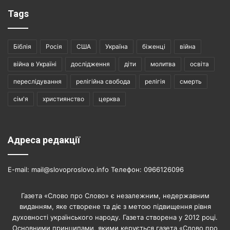
Tags
Біблія
Росія
США
Україна
біженці
війна
війна в Україні
дослідження
діти
молитва
освіта
переслідування
релігійна свобода
релігія
смерть
сім'я
християнство
церква
Адреса редакції
E-mail: mail@slovoproslovo.info Телефон: 0966126096
Газета «Слово про Слово» є незалежним, недержавним
виданням, яке створене та діє з метою підвищення рівня
духовності українського народу. Газета створена у 2012 році.
Основними принципами, якими керується газета «Слово про