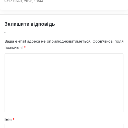
17 Січня, 2026, 13:44
Залишити відповідь
Ваша e-mail адреса не оприлюднюватиметься.
Обов’язкові поля
позначені
*
К
о
м
е
н
т
а
р
Ім'я
*
*