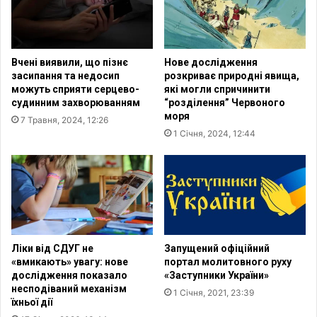
о
н
о
м
Вчені виявили, що пізнє
Нове дослідження
а
засипання та недосип
розкриває природні явища,
є
можуть сприяти серцево-
які могли спричинити
д
судинним захворюванням
“розділення” Червоного
л
моря
7 Травня, 2024, 12:26
я
1 Січня, 2024, 12:44
т
е
б
е
?
Ліки від СДУГ не
Запущений офіційний
«вмикають» увагу: нове
портал молитовного руху
дослідження показало
«Заступники України»
несподіваний механізм
1 Січня, 2021, 23:39
їхньої дії