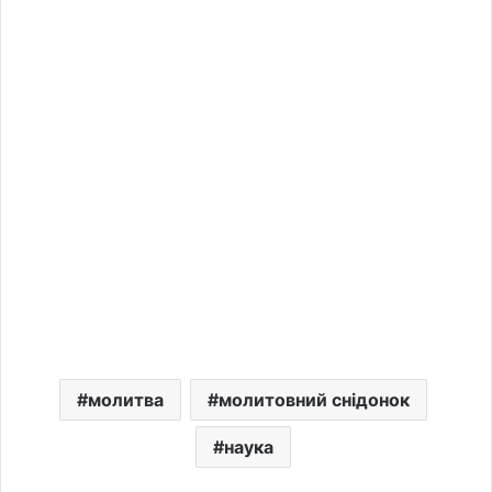
молитва
молитовний снідонок
наука