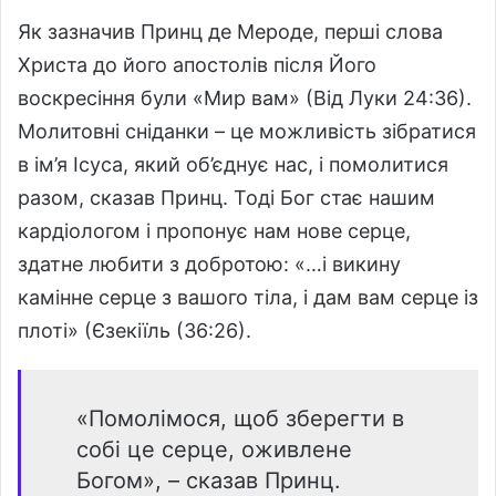
Як зазначив Принц де Мероде, перші слова
Христа до його апостолів після Його
воскресіння були «Мир вам» (Від Луки 24:36).
Молитовні сніданки – це можливість зібратися
в ім’я Ісуса, який об’єднує нас, і помолитися
разом, сказав Принц. Тоді Бог стає нашим
кардіологом і пропонує нам нове серце,
здатне любити з добротою: «…і викину
камінне серце з вашого тіла, і дам вам серце із
плоті» (Єзекіїль (36:26).
«Помолімося, щоб зберегти в
собі це серце, оживлене
Богом», – сказав Принц.