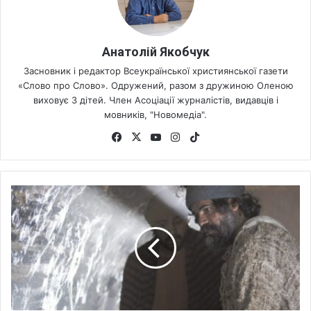
Анатолій Якобчук
Засновник і редактор Всеукраїнської християнської газети
«Слово про Слово». Одружений, разом з дружиною Оленою
виховує 3 дітей. Член Асоціації журналістів, видавців і
мовників, "Новомедіа".
Fa
X
Yo
Ins
Tik
ce
uT
tag
To
bo
ub
ra
k
ok
e
m
В
о
с
к
р
е
с
і
н