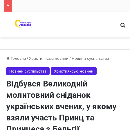
Меню
Ш
Головна
/
Християнські новини
/
Новини суспільства
Новини суспільства
Християнські новини
Відбувся Великодній
молитовний сніданок
українських вчених, у якому
взяли участь Принц та
Принцеса з Бельгії