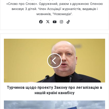
«Слово про Слово». Одружений, разом з дружиною Оленою
виховує 3 дітей. Член Асоціації журналістів, видавців і
мовників, "Новомедіа".
Fa
X
Yo
Ins
Tik
ce
uT
tag
To
bo
ub
ra
k
ok
e
m
Т
у
р
ч
и
н
о
в
щ
о
Турчинов щодо проекту Закону про легалізацію в
д
нашій країні канабісу
о
п
А
р
к