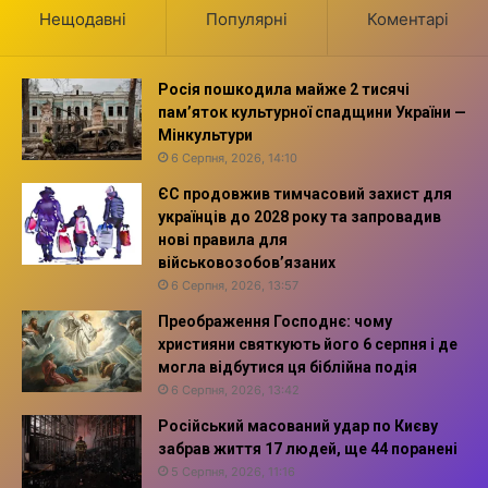
Нещодавні
Популярні
Коментарі
Росія пошкодила майже 2 тисячі
пам’яток культурної спадщини України —
Мінкультури
6 Серпня, 2026, 14:10
ЄС продовжив тимчасовий захист для
українців до 2028 року та запровадив
нові правила для
військовозобов’язаних
6 Серпня, 2026, 13:57
Преображення Господнє: чому
християни святкують його 6 серпня і де
могла відбутися ця біблійна подія
6 Серпня, 2026, 13:42
Російський масований удар по Києву
забрав життя 17 людей, ще 44 поранені
5 Серпня, 2026, 11:16