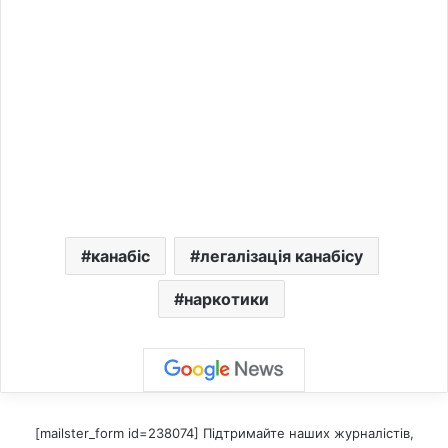
канабіс
легалізація канабісу
наркотики
[mailster_form id=238074] Підтримайте наших журналістів,