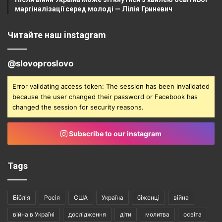
маргіналізації серед молоді — Лілія Гриневич
Читайте наш instagram
@slovoproslovo
Error validating access token: The session has been invalidated
because the user changed their password or Facebook has
changed the session for security reasons.
Subscribe to our instagram
Tags
Біблія
Росія
США
Україна
біженці
війна
війна в Україні
дослідження
діти
молитва
освіта