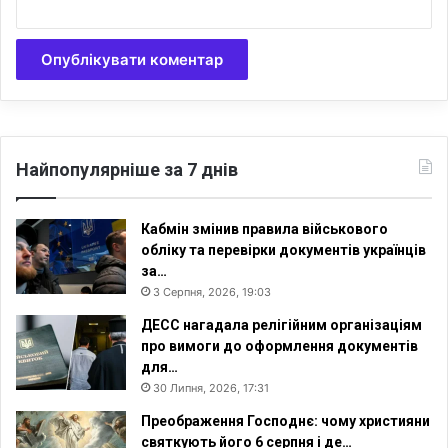
ж
н
и
х
Найпопулярніше за 7 днів
Кабмін змінив правила військового
обліку та перевірки документів українців
за…
3 Серпня, 2026, 19:03
ДЕСС нагадала релігійним організаціям
про вимоги до оформлення документів
для…
30 Липня, 2026, 17:31
Преображення Господнє: чому християни
святкують його 6 серпня і де…