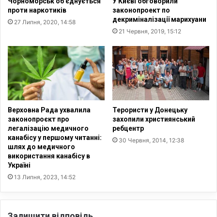
Чорноморськ об'єднується
У Києві обговорили
а
З
проти наркотиків
законопроект по
ц
а
декриміналізації марихуани
27 Липня, 2020, 14:58
і
г
21 Червня, 2019, 15:12
ю
а
в
л
н
ь
а
н
ш
о
і
н
й
а
к
ц
Верховна Рада ухвалила
Терористи у Донецьку
р
і
законопроєкт про
захопили християнський
а
о
легалізацію медичного
ребцентр
ї
н
канабісу у першому читанні:
30 Червня, 2014, 12:38
н
шлях до медичного
а
використання канабісу в
і
л
Україні
к
ь
а
13 Липня, 2023, 14:52
н
н
а
а
Х
б
р
Залишити відповідь