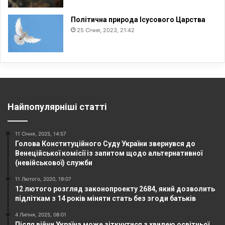
Політична природа Ісусового Царства
25 Січня, 2023, 21:42
Найпопулярніші статті
11 Січня, 2025, 14:57
Голова Конституційного Суду України звернувся до
Венеційської комісії із запитом щодо альтернативної
(невійськової) служби
11 Лютого, 2020, 19:07
12 лютого розгляд законопроекту 2684, який дозволить
підліткам з 14 років міняти стать без згоди батьків
4 Липня, 2025, 08:01
Після війни Україна може зіткнутися з хвилею освітньої