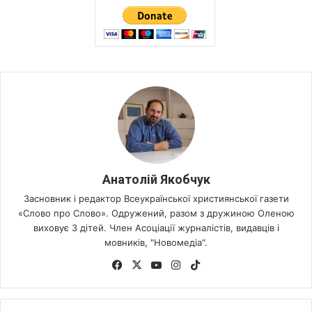
Анатолій Якобчук
Засновник і редактор Всеукраїнської християнської газети
«Слово про Слово». Одружений, разом з дружиною Оленою
виховує 3 дітей. Член Асоціації журналістів, видавців і
мовників, "Новомедіа".
Fa
X
Yo
Ins
Tik
ce
uT
tag
To
bo
ub
ra
k