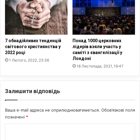
т
ь
и
в
ч
д
н
и
і
с
л
к
і
7 обнадійливих тенденцій
Понад 1000 церковних
у
д
світового християнства у
лідерів взяли участь у
с
2022 році
саміті з євангелізації у
е
Лондоні
і
р
1 Лютого, 2022, 23:36
ї
и
18 Листопада, 2021, 19:47
п
в
р
и
о
с
Залишити відповідь
м
л
а
о
й
в
Ваша e-mail адреса не оприлюднюватиметься.
Обов’язкові поля
б
л
позначені
*
у
ю
т
ю
К
н
т
є
о
ь