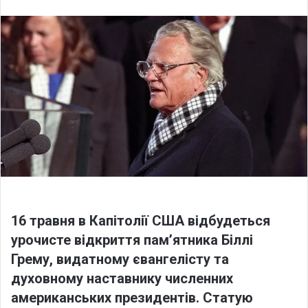
l
n
l
d
o
a
w
n
o
e
n
m
X
a
i
l
16 травня в Капітолії США відбудеться
урочисте відкриття пам’ятника Біллі
Грему, видатному євангелісту та
духовному наставнику численних
американських президентів. Статую