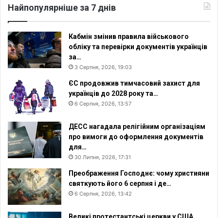
я
Найпопулярніше за 7 днів
є
н
Кабмін змінив правила військового
обліку та перевірки документів українців
за…
3 Серпня, 2026, 19:03
ЄС продовжив тимчасовий захист для
українців до 2028 року та…
6 Серпня, 2026, 13:57
ДЕСС нагадала релігійним організаціям
про вимоги до оформлення документів
для…
30 Липня, 2026, 17:31
Преображення Господнє: чому християни
святкують його 6 серпня і де…
6 Серпня, 2026, 13:42
Великі протестантські церкви у США