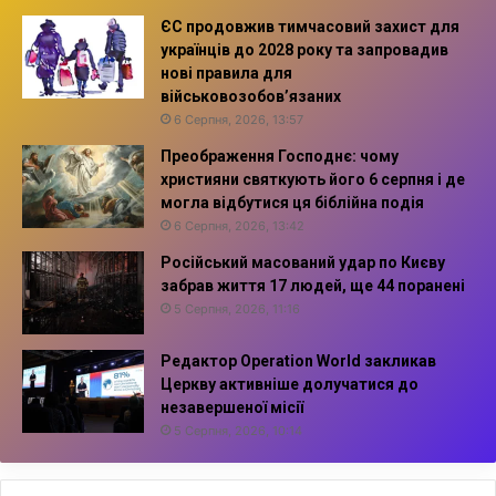
ЄС продовжив тимчасовий захист для
українців до 2028 року та запровадив
нові правила для
військовозобов’язаних
6 Серпня, 2026, 13:57
Преображення Господнє: чому
християни святкують його 6 серпня і де
могла відбутися ця біблійна подія
6 Серпня, 2026, 13:42
Російський масований удар по Києву
забрав життя 17 людей, ще 44 поранені
5 Серпня, 2026, 11:16
Редактор Operation World закликав
Церкву активніше долучатися до
незавершеної місії
5 Серпня, 2026, 10:14