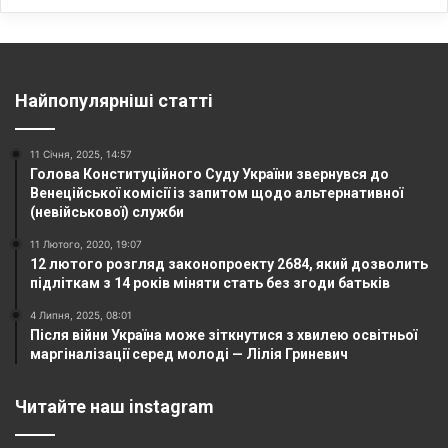
Найпопулярніші статті
11 Січня, 2025, 14:57
Голова Конституційного Суду України звернувся до
Венеційської комісії із запитом щодо альтернативної
(невійськової) служби
11 Лютого, 2020, 19:07
12 лютого розгляд законопроекту 2684, який дозволить
підліткам з 14 років міняти стать без згоди батьків
4 Липня, 2025, 08:01
Після війни Україна може зіткнутися з хвилею освітньої
маргіналізації серед молоді — Лілія Гриневич
Читайте наш instagram