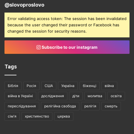
@slovoproslovo
Error validating access token: The session has been invalidated
because the user changed their password or Facebook has
changed the session for security reasons.
Subscribe to our instagram
Tags
Біблія
Росія
США
Україна
біженці
війна
війна в Україні
дослідження
діти
молитва
освіта
переслідування
релігійна свобода
релігія
смерть
сім'я
християнство
церква