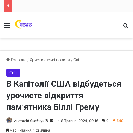
Меню
Ш
Головна
/
Християнські новини
/
Світ
Світ
В Капітолії США відбудеться
урочисте відкриття
пам’ятника Біллі Грему
Анатолій Якобчук
F
S
8 Травня, 2024, 09:16
0
549
o
e
Час читання: 1 хвилина