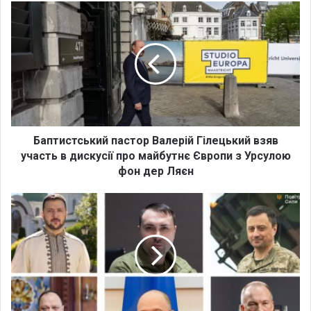
ok
e
m
Б
а
п
т
и
с
т
с
ь
к
Баптистський пастор Валерій Гілецький взяв
и
участь в дискусії про майбутнє Європи з Урсулою
й
фон дер Ляєн
п
а
П
с
а
т
с
о
х
р
а
В
в
а
У
л
к