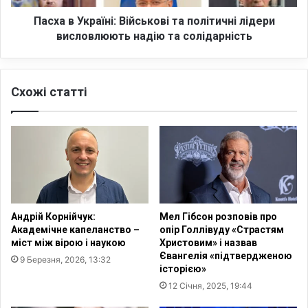
е
р
р
а
Пасха в Україні: Військові та політичні лідери
і
ї
висловлюють надію та солідарність
й
н
Г
і
і
:
л
Схожі статті
В
е
і
ц
й
ь
с
к
ь
и
к
й
о
в
в
з
і
Андрій Корнійчук:
Мел Гібсон розповів про
я
т
Академічне капеланство –
опір Голлівуду «Страстям
в
а
міст між вірою і наукою
Христовим» і назвав
у
п
Євангелія «підтвердженою
9 Березня, 2026, 13:32
ч
о
історією»
а
л
12 Січня, 2025, 19:44
с
і
т