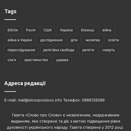
Tags
Біблія
Росія
США
Україна
біженці
війна
війна в Україні
дослідження
діти
молитва
освіта
переслідування
релігійна свобода
релігія
смерть
сім'я
християнство
церква
Адреса редакції
E-mail: mail@slovoproslovo.info Телефон: 0966126096
Газета «Слово про Слово» є незалежним, недержавним
виданням, яке створене та діє з метою підвищення рівня
духовності українського народу. Газета створена у 2012 році.