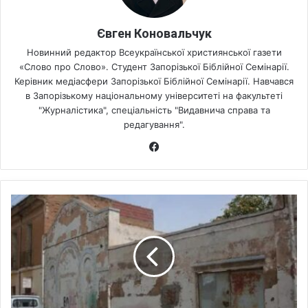
Євген Коновальчук
Новинний редактор Всеукраїнської християнської газети
«Слово про Слово». Студент Запорізької Біблійної Семінарії.
Керівник медіасфери Запорізької Біблійної Семінарії. Навчався
в Запорізькому національному університеті на факультеті
"Журналістика", спеціальність "Видавнича справа та
редагування".
Fa
ce
bo
ok
І
с
т
о
р
и
ч
н