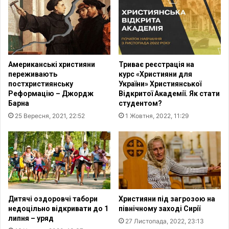
,
с
я
т
к
і
у
,
в
н
л
а
Американські християни
Триває реєстрація на
а
д
переживають
курс «Християни для
д
і
постхристиянську
України» Християнської
а
я
Реформацію – Джордж
Відкритої Академії. Як стати
р
н
Барна
студентом?
а
а
25 Вересня, 2021, 22:52
1 Жовтня, 2022, 11:29
н
Б
і
о
ш
г
е
а
п
т
р
а
и
Б
с
і
Дитячі оздоровчі табори
Християни під загрозою на
в
б
недоцільно відкривати до 1
північному заході Сирії
о
липня – уряд
л
27 Листопада, 2022, 23:13
ї