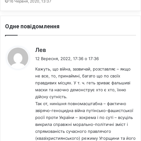
і
16 Червня, 2020, 13:37
л
я
а
–
,
і
Одне повідомлення
п
с
о
т
в
о
е
р
:
Лев
р
і
12 Вересня, 2022, 17:36 о 17:36
н
я
у
е
Кажуть, що війна, зазвичай, розставляє – якщо
т
к
не все, то, принаймні, багато що по своїх
о
с
правдивих місцях. У т. ч. геть зриває фальшиві
х
-
маски та наочно демонструє хто є хто, їхню
р
д
дійсну сутність.
и
е
Так от, нинішня повномасштабна – фактично
с
р
звірячо-геноцидна війна путінсько-фашистської
т
ж
росії проти України – зокрема і по суті – всуціль
и
с
викрила справжні морально-політичні зміст і
я
е
спрямованість сучасного правлячого
н
к
(квазіхристиянського) режиму Угорщини та його
а
р