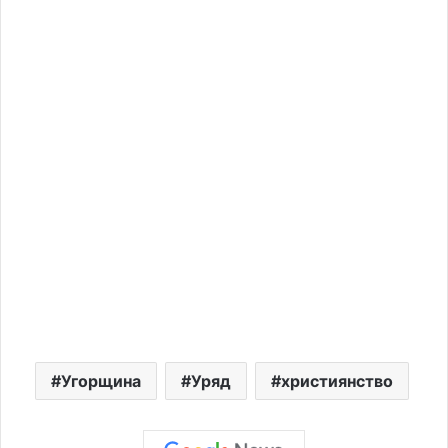
Угорщина
Уряд
християнство