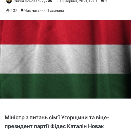
Євген Коновальчук
S
16 Червня, 2021, 12:01
1
e
437
Час читання: 1 хвилина
n
d
a
n
e
m
a
i
l
М
іністр з питань сім’ї Угорщини та віце-
президент партії Фідес Каталін Новак