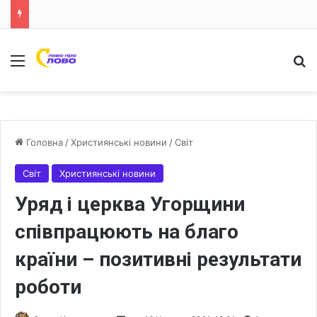
Меню
Ш
Головна
/
Християнські новини
/
Світ
Світ
Християнські новини
Уряд і церква Угорщини
співпрацюють на благо
країни – позитивні результати
роботи