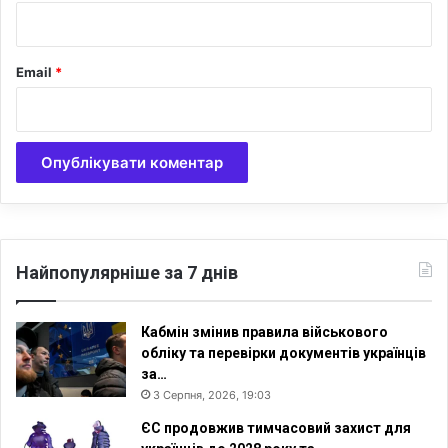
*
Email
*
Найпопулярніше за 7 днів
Кабмін змінив правила військового
обліку та перевірки документів українців
за…
3 Серпня, 2026, 19:03
ЄС продовжив тимчасовий захист для