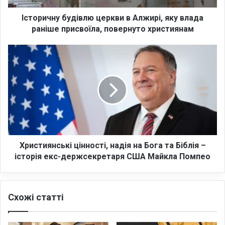
у
б
Історичну будівлю церкви в Алжирі, яку влада
у
раніше присвоїла, повернуто християнам
д
і
Х
в
р
л
и
ю
с
ц
т
е
и
р
я
к
н
в
с
и
ь
Християнські цінності, надія на Бога та Біблія –
в
к
історія екс-держсекретаря США Майкла Помпео
А
і
л
ц
ж
і
Схожі статті
и
н
р
н
і
о