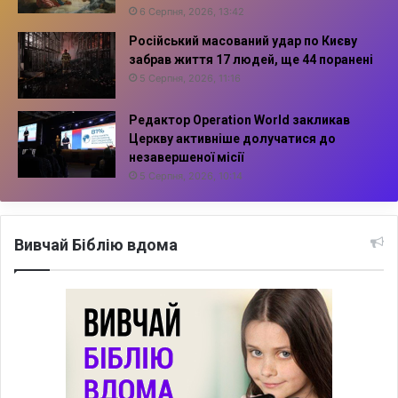
6 Серпня, 2026, 13:42
Російський масований удар по Києву
забрав життя 17 людей, ще 44 поранені
5 Серпня, 2026, 11:16
Редактор Operation World закликав
Церкву активніше долучатися до
незавершеної місії
5 Серпня, 2026, 10:14
Вивчай Біблію вдома